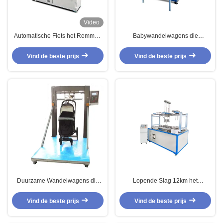
Video
Automatische Fiets het Remmen
Babywandelwagens die
en Wegprestaties het Testen
Machine/Dynamische
Machine met de Machine van
Duurzaamheid het Testen
Vind de beste prijs
Vind de beste prijs
Wandelwagenstesteing
Machine testen
Duurzame Wandelwagens die
Lopende Slag 12km het
Machine voor de Lift van
Dynamisch Instrument van de
Handwandelwagens neer met
Duurzaamheidstest/de
Vind de beste prijs
Vind de beste prijs
ASTM-Normen testen
Schuringsmeetapparaat van de
Babyautoped