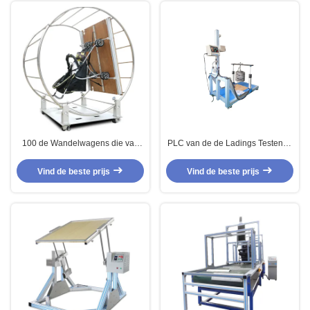
100 de Wandelwagens die van
PLC van de de Ladings Testende
de gradendraaischijf Machine
Machine van de jonge
voor Kinderwagens testen
geitjesautoped de Statische Wijze
Vind de beste prijs
Vind de beste prijs
van de het Schermcontrole