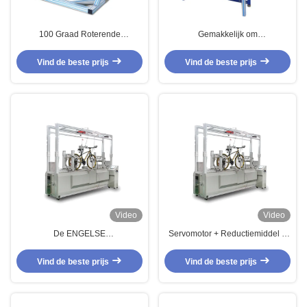
100 Graad Roterende
Gemakkelijk om
Wandelwagens die Machine voor
Zuigelingswandelwagens in
de Test van de
werking te stellen die Machine
Vind de beste prijs
Vind de beste prijs
Babywandelwagen testen
voor het Lopen Simulatie testen
Video
Video
De ENGELSE
Servomotor + Reductiemiddel +
Milieuduurzaamheid van de
Koppelings de Universele
Fietscpmprehensive van het
Prestaties van de de Fietsweg
Vind de beste prijs
Vind de beste prijs
Testmateriaal
van het Testmateriaal