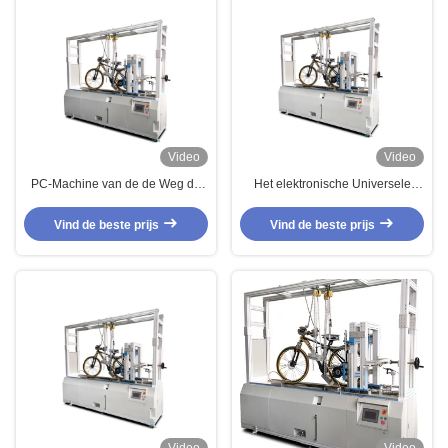
Video
Video
PC-Machine van de de Weg de
Het elektronische Universele
Dynamische Test van de
Meetapparaat EN14764
Controlefiets voor de
EN14765 van Fiets Remmende
Vind de beste prijs
Vind de beste prijs
Prestatiestest van Fietsremmen
Prestaties