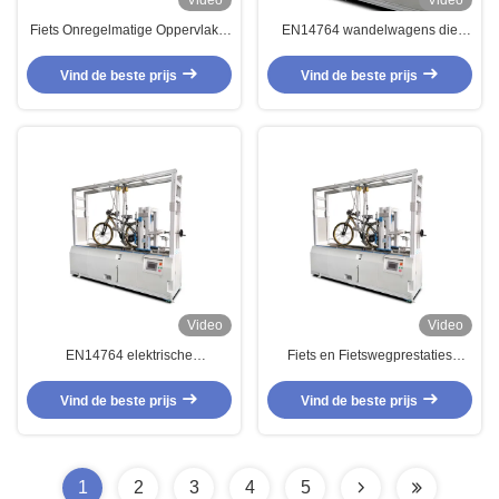
Video
Video
Fiets Onregelmatige Oppervlakte
EN14764 wandelwagens die
Elektronische Universele het
Machine/Fiets het Dynamische
Testen Machine Één
Meetapparaat van de Wegrem
Vind de beste prijs
Vind de beste prijs
Jaarwaarborg
testen
Video
Video
EN14764 elektrische
Fiets en Fietswegprestaties
Wandelwagens die Machine voor
Twster/Remmende het Testen
het Dynamische Wegfiets
Machine/Wandelwagens die
Vind de beste prijs
Vind de beste prijs
Lopende Testen testen
Machine testen
1
2
3
4
5