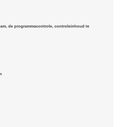
eam
, de programmacontrole, controleinhoud te
m