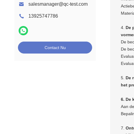
salesmanager@qc-test.com
Actiebe
Materi
13925747786
4.
De 
vorme
De beo
Contact Nu
De beo
Evalua
Evalua
5.
De 
het p
6. De 
Aan de 
Bepali
7.
Ont