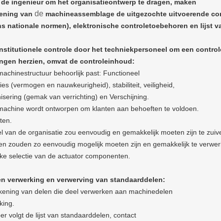
 de ingenieur om het organisatieontwerp te dragen, maken
de
ening van
machineassemblage de uitgezochte uitvoerende c
s nationale normen), elektronische
controletoebehoren en lijst v
institutionele controle door het techniekpersoneel om een contro
ngen herzien, omvat de controle
inhoud:
machinestructuur behoorlijk past: Functioneel
ies (vermogen en nauwkeurigheid), stabiliteit, veiligheid,
sering (gemak van verrichting) en Verschijning.
machine wordt ontworpen om klanten aan behoeften te voldoen.
ten.
el van de organisatie zou eenvoudig en gemakkelijk moeten zijn te zuive
en zouden zo eenvoudig mogelijk moeten zijn en gemakkelijk te verwer
jke selectie van de actuator componenten.
en verwerking en verwerving van standaarddelen:
kening van delen die deel verwerken aan machinedelen
king.
r volgt de lijst van standaarddelen, contact