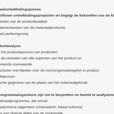
aalontwikkelingsproces
ntificeer ontwikkelingsprojecten en begrijp de behoeften van de kl
eisten van de productkwaliteit.
dementseisen van de materiaalproductie.
aal werkomgeving.
ductanalyse:
p het productieproces van producten.
p de vereisten van alle aspecten van het product en
omende voorwaarde.
iceer met klanten over de voorzorgsmaatregelen in product
tieproces.
sche gegevens van de plaats van het materiaalgebruik.
programmaingenieurs zijn om te bespreken en bereid te analysere
teriaalprogramma, dat omvat:
aalschema (algemeen schematisch, lokaal schema)
ng aan diverse delen van de organisatie.