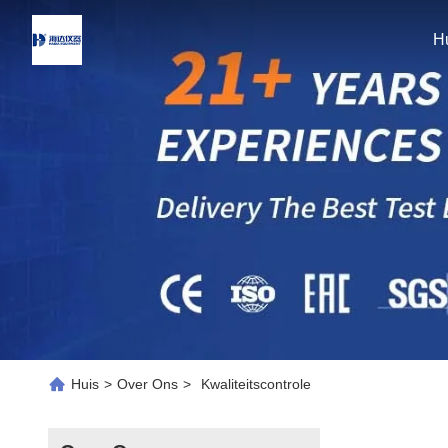
H
Huis
>
Over Ons
>
Kwaliteitscontrole