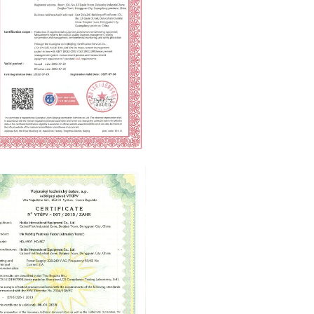
ification of measurement
agement system