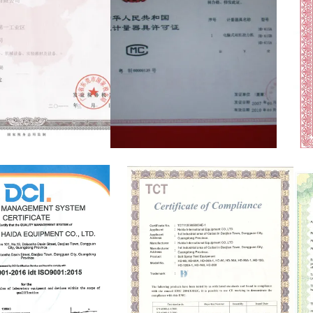
ion certificate
Manufacturing license
Cert
man