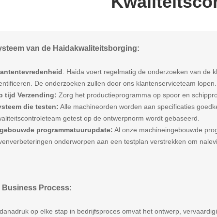
Kwaliteitsco
ysteem van de Haidakwaliteitsborging:
lantentevredenheid
: Haida voert regelmatig de onderzoeken van de k
entificeren. De onderzoeken zullen door ons klantenserviceteam lopen.
 tijd Verzending:
Zorg het productieprogramma op spoor en schipprod
ysteem die testen:
Alle machineorden worden aan specificaties goedk
aliteitscontroleteam getest op de ontwerpnorm wordt gebaseerd.
ngebouwde programmatuurupdate:
Al onze machineingebouwde prog
venverbeteringen onderworpen aan een testplan verstrekken om nalevin
 Business Process:
danadruk op elke stap in bedrijfsproces omvat het ontwerp, vervaardigin