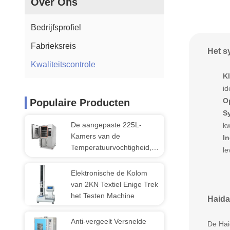
Over Ons
Bedrijfsprofiel
Fabrieksreis
Het s
Kwaliteitscontrole
K
id
Op
Populaire Producten
S
De aangepaste 225L-
kw
Kamers van de
I
Temperatuurvochtigheid,
le
Roestvrij staalplaat het
Testen Materiaal
Elektronische de Kolom
van 2KN Textiel Enige Trek
het Testen Machine
Haida
Anti-vergeelt Versnelde
De Hai