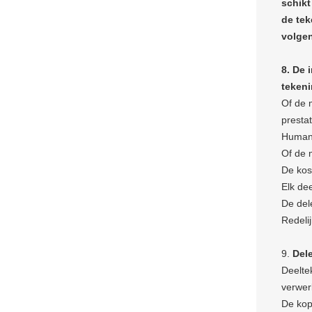
schikt
de tek
volgen
8. De 
tekeni
Of de 
prestat
Humani
Of de 
De kos
Elk de
De del
Redeli
9.
Del
Deelte
verwer
De kope