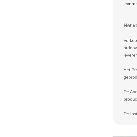
levera
Het v
Verkoo
ordeov
levere
Het Pr
geprod
De Aan
produc
De Ins