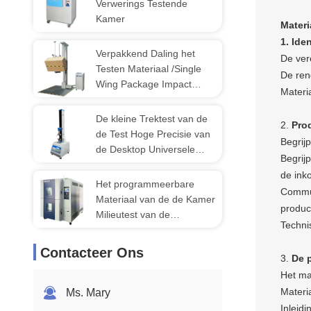
Verwerings Testende
Kamer
Materi
1. Ide
Verpakkend Daling het
De ver
Testen Materiaal /Single
De ren
Wing Package Impact
Materi
Tester
De kleine Trektest van de
2.
Pro
de Test Hoge Precisie van
Begrij
de Desktop Universele
Begrij
Testende Machine
de ink
Het programmeerbare
Commun
Materiaal van de de Kamer
produc
Milieutest van de
Techni
Thermische Schoktest
Contacteer Ons
3.
De 
Het ma
Materi
Ms. Mary
Inleidi