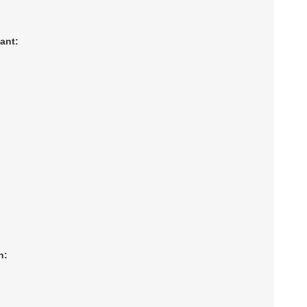
ant:
n: