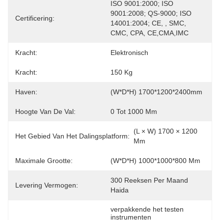
ISO 9001:2000; ISO 
9001:2008; QS-9000; ISO 
Certificering:
14001:2004; CE, , SMC, 
CMC, CPA, CE,CMA,IMC
Kracht:
Elektronisch
Kracht:
150 Kg
Haven:
(W*D*H) 1700*1200*2400mm
Hoogte Van De Val:
0 Tot 1000 Mm
(L × W) 1700 × 1200 
Het Gebied Van Het Dalingsplatform:
Mm
Maximale Grootte:
(W*D*H) 1000*1000*800 Mm
300 Reeksen Per Maand 
Levering Vermogen:
Haida
verpakkende het testen 
instrumenten