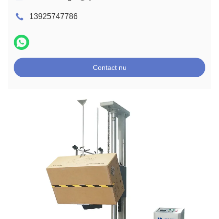
13925747786
Contact nu