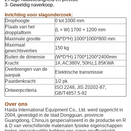
3- Geweldig naverkoop.
Inrichting voor slagonderzoek:
Drophoogte
0 tot 1000 mm
Plaats van het
(L × W) 1700 × 1200 mm
dropplatform
Maximale grootte
(W*D*H) 1000*1000*800 mm
Maximaal
150 kg
gewichtsverlies
Buiten de dimensie
(W*D*H) 1700*1200*2400mm
Kracht
1#, AC380V, 50Hz,1.85KWA
Overbrengen van de
Elektrische transmissie
aanpak
Paardenkracht
1/2 pk
ISO 2248, JIS Z0202-87,
Ontwerpcriteria
GB/T4857.5-92
Over ons
Haida International Equipment Co., Ltd. werd opgericht in
2004, gevestigd in de stad Dongguan, provincie
Guangdong, China,is gespecialiseerd in de productie en R
& D van verschillende materialen fysieke eigenschappen
testen apparatuurWe hebben ons eigen onafhankelijk