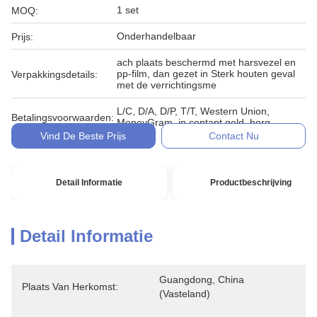
1 set
MOQ:
Onderhandelbaar
Prijs:
ach plaats beschermd met harsvezel en
pp-film, dan gezet in Sterk houten geval
Verpakkingsdetails:
met de verrichtingsme
L/C, D/A, D/P, T/T, Western Union,
Betalingsvoorwaarden:
MoneyGram, in contant geld, borg
Vind De Beste Prijs
Contact Nu
Detail Informatie
Productbeschrijving
Detail Informatie
Guangdong, China 
Plaats Van Herkomst:
(vasteland)