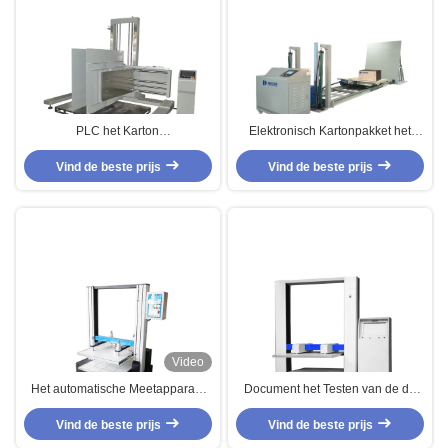
PLC het Karton
Elektronisch Kartonpakket het
CompressionTest/van het
Testen Materiaal, de Machine van
Controlepakket het Testen
Vind de beste prijs
de het Effecttest van de
Vind de beste prijs
Machine
Dooshelling
Video
Het automatische Meetapparaat
Document het Testen van de de
van de Kartoncompressie,
Compressiemeetapparaat/Computer
computerpakket het Testen
Vind de beste prijs
van het Materiaal Elektronisch
Vind de beste prijs
Materiaal
Karton Servovakje Samenpersend