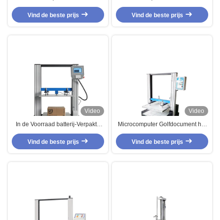
Materiaal, het Vastklemmen van
Instrumenten voor het
ASTM D6055 Verpakkende het
Vind de beste prijs
Ondergoeddoos van het
Vind de beste prijs
Testen Instrumenten
Schoenoverhemd
Video
Video
In de Voorraad batterij-Verpakte
Microcomputer Golfdocument het
Machine van de Compressietest
Testen Materiaalvakje de
Vind de beste prijs
Vind de beste prijs
Testinstrument van de
Compressiesterkte