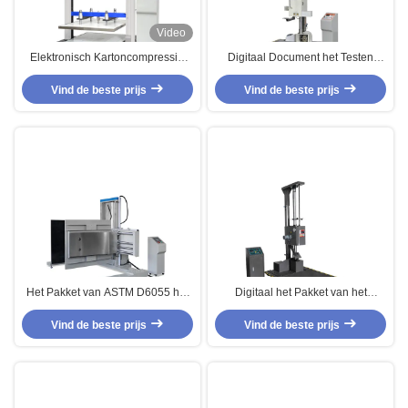
Video
Elektronisch Kartoncompressie
Digitaal Document het Testen
het Testen
Materiaal, het Testen van het
Instrumentencompressie het
Vind de beste prijs
Pakketdroping van ASTM D5276
Vind de beste prijs
Testen Materiaal
Elektronische Machine
Het Pakket van ASTM D6055 het
Digitaal het Pakket van het
Testen Materiaal, PLC de
Dalingslaboratorium het Testen
Vind de beste prijs
Compressie van het
Materiaal met Enige Vleugel
Vind de beste prijs
Controlepakket het Testen
Machine