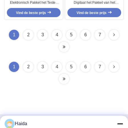
Elektronisch Pakket het Testen
Digitaal het Pakket van het
Materiaal aan het Testen van
Dalingslaboratorium het Testen
Vlotte Verfdoosoppervlakte
Vind de beste prijs
Materiaal met Enige Vleugel
Vind de beste prijs
1
2
3
4
5
6
7
1
2
3
4
5
6
7
Haida