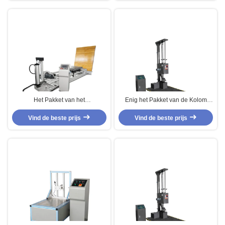
Meetapparaat
Het Pakket van het
Enig het Pakket van de Kolom
hellingsmeetapparaat Power-
Digitaal Daling het Testen
Driven het Testen Materiaal
Vind de beste prijs
Materiaal met LCD Touch
Vind de beste prijs
Duurzaam voor Schokweerstand
screenvertoning