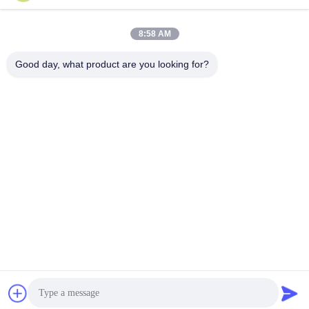
Snel contact
Adres
8:58 AM
Zaal 105, de Bouw F4, District F, de Digitale Stad van
Good day, what product are you looking for?
Tianan, Nancheng-District, Dongguan-Stad, de Provincie
van Guangdong, China
Tel.
86-0769-89055588
E-mail
salesmanager@qc-test.com
Privacybeleid
|
Sitemap
| De Goede Kwaliteit van China trek
het testen machines Leverancier. Copyright © 2013-2026
Guangdong Haida Equipment Co., Ltd. . Alle rechten
voorbehoudena.