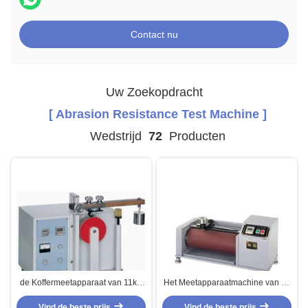
Contact nu
Uw Zoekopdracht
[ Abrasion Resistance Test Machine ]
Wedstrijd
72
Producten
de Koffermeetapparaat van 11kg
Het Meetapparaatmachine van de
12kg, 36“ van de de
leerdin Schuring, de Testmachine
Weerstandstest van de
Vind de beste prijs
van de Schuringsweerstand
Vind de beste prijs