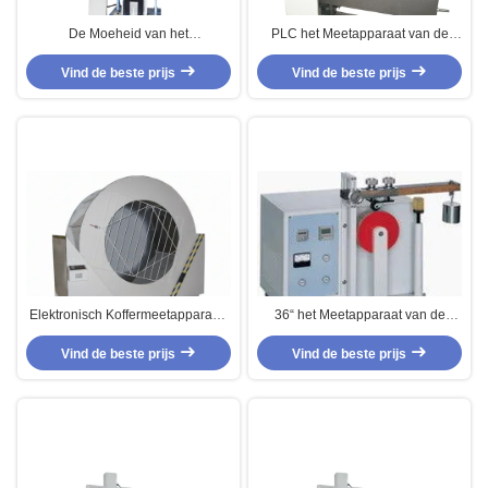
De Moeheid van het
PLC het Meetapparaat van de
aanrakingsscherm het Testen
Controlekoffer, Bagagesimulatie
Machine voor Bagagekarretje het
Vind de beste prijs
die het Leven het Testen Machine
Vind de beste prijs
Vergelden
met behulp van
Elektronisch Koffermeetapparaat,
36“ het Meetapparaat van de
de Machine van de de Dalingstest
Leerkoffer, de Schuring van het
van de Bagagetrommel
Vind de beste prijs
Bagagewiel het Testen Machine
Vind de beste prijs