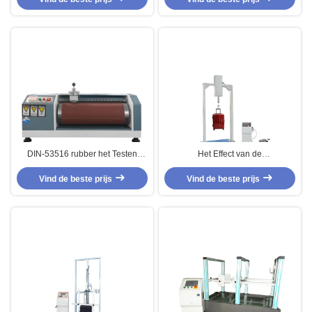
Wielschuring de Machine
DIN-53516 rubber het Testen
Het Effect van de
Machine, de Testmachine van de
bagageschommeling het Testen
Vind de beste prijs
Schuringsweerstand
Machine met PLC Controle en
Vind de beste prijs
Pneumatische Controle