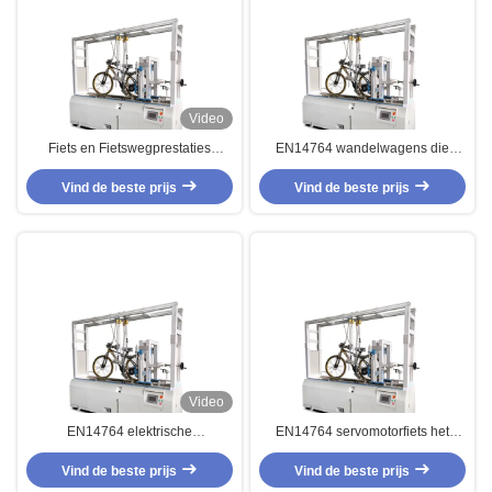
Video
Fiets en Fietswegprestaties
EN14764 wandelwagens die
Twster/Remmende het Testen
Machine Duurzaam voor het
Machine/Wandelwagens die
Vind de beste prijs
Testen van Fiets Dynamische Weg
Vind de beste prijs
Machine testen
testen
Video
EN14764 elektrische
EN14764 servomotorfiets het
Wandelwagens die Machine voor
Testen Machine/het
het Dynamische Wegfiets
Vind de beste prijs
Standaardmateriaal van de Fiets
Vind de beste prijs
Lopende Testen testen
Remmende Test