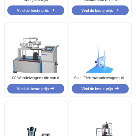
Oppervlaktewandelwagens die
Puntmeetapparaat,
Machine, Machine van de
Vind de beste prijs
Wandelwagens die Instrument
Vind de beste prijs
Duurzaamheids de Dynamische
testen
Test testen
100 Wandelwagens die van de
Staal Elektrowandelwagens die
graad de Roterende Lijst Machine
Machine voor Scherpe Rand
met LEIDENE Vertoning testen
Vind de beste prijs
Vind de beste prijs
testen