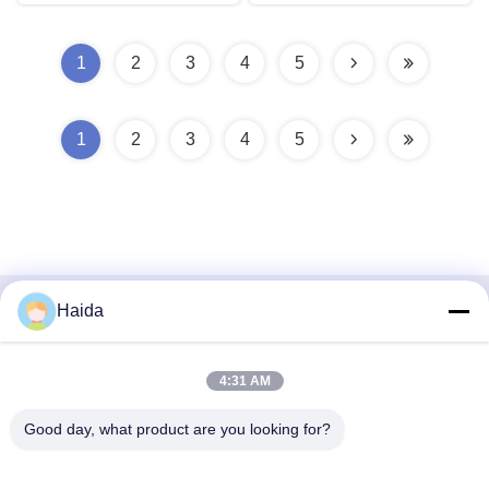
1
2
3
4
5
1
2
3
4
5
Haida
Snel contact
Adres
4:31 AM
Zaal 105, de Bouw F4, District F, de Digitale Stad van
Good day, what product are you looking for?
Tianan, Nancheng-District, Dongguan-Stad, de Provincie
van Guangdong, China