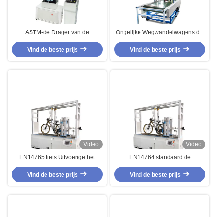
ASTM-de Drager van de
Ongelijke Wegwandelwagens die
Zuigelingsbaby het Testen
Machine enig hoofd met EN1888
Materiaal om Band - onderaan
Vind de beste prijs
Vind de beste prijs
GB14748 testen
Riemen te beoordelen
Video
Video
EN14765 fiets Uitvoerige het
EN14764 standaard de
Testen Materiaal en
Prestatietestmateriaal en
Wandelwagens die Machine
Vind de beste prijs
Wandelwagens die van de Fiets
Vind de beste prijs
testen
Dynamische Weg Machine testen