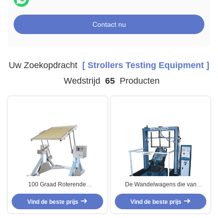
Contact nu
Uw Zoekopdracht
[ Strollers Testing Equipment ]
Wedstrijd
65
Producten
100 Graad Roterende
De Wandelwagens die van
Wandelwagens die Machine voor
babyhandel Machine, van de
de Test van de Babywandelwagen
Vind de beste prijs
Vind de beste prijs
LEIDENE de Machine
testen
Moeheidstest testen