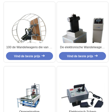
100 de Wandelwagens die van de
De elektronische Wandelwagens
gradendraaischijf Machine voor
die van de Babydrager
Vind de beste prijs
Kinderwagens testen
Machineen 13209-2 met 220v
Vind de beste prijs
1000W testen
Onregelmatige
Elektronisch Scherp