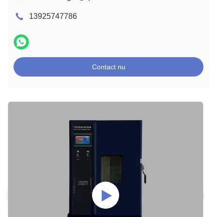
13925747786
Contact nu