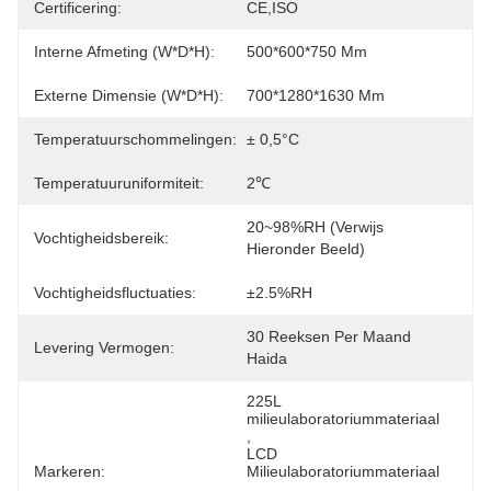
Certificering:
CE,ISO
Interne Afmeting (W*D*H):
500*600*750 Mm
Externe Dimensie (W*D*H):
700*1280*1630 Mm
Temperatuurschommelingen:
± 0,5°C
Temperatuuruniformiteit:
2℃
20~98%RH (verwijs 
Vochtigheidsbereik:
Hieronder Beeld)
Vochtigheidsfluctuaties:
±2.5%RH
30 Reeksen Per Maand 
Levering Vermogen:
Haida
225L 
milieulaboratoriummateriaal
, 
LCD 
Markeren:
Milieulaboratoriummateriaal
, 