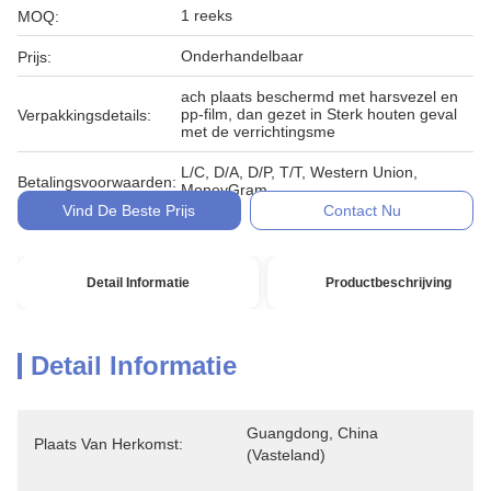
1 reeks
MOQ:
Onderhandelbaar
Prijs:
ach plaats beschermd met harsvezel en
pp-film, dan gezet in Sterk houten geval
Verpakkingsdetails:
met de verrichtingsme
L/C, D/A, D/P, T/T, Western Union,
Betalingsvoorwaarden:
MoneyGram
Vind De Beste Prijs
Contact Nu
Detail Informatie
Productbeschrijving
Detail Informatie
Guangdong, China 
Plaats Van Herkomst:
(Vasteland)