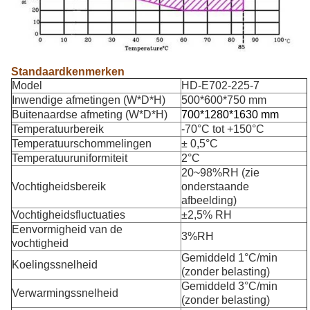
Standaardkenmerken
Model
HD-E702-225-7
Inwendige afmetingen (W*D*H)
500*600*750 mm
Buitenaardse afmeting (W*D*H)
700*1280*1630 mm
Temperatuurbereik
-70°C tot +150°C
Temperatuurschommelingen
± 0,5°C
Temperatuuruniformiteit
2°C
20~98%RH (zie
Vochtigheidsbereik
onderstaande
afbeelding)
Vochtigheidsfluctuaties
±2,5% RH
Eenvormigheid van de
3%RH
vochtigheid
Gemiddeld 1°C/min
Koelingssnelheid
(zonder belasting)
Gemiddeld 3°C/min
Verwarmingssnelheid
(zonder belasting)