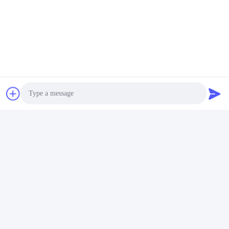
Photo
Video Call
Audio Call