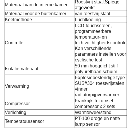
Roestvrij staal.
Spiegel
Materiaal van de interne kamer
afgewerkt
Materiaal voor de buitenkamer
van roestvrij staal
Koelmethode
Luchtkoeling
LCD-touchscreen,
programmeerbare
temperatuur- en
Controller
luchtvochtigheidscontrole
Kan verschillende
parameters instellen voor
cyclische test
50 mm hoogdicht stijf
Isolatiemateriaal
polyurethaan schuim
Explosiebestendige type
SUS#304 roestvrijstalen
Verwarming
vinnen
radiatorpijpverwarmer
Frankrijk Tecumseh
Compressor
compressor x 2 sets
Verlichting
Warmteweerstand
PT-100 droge en natte
Temperatuursensor
lamp sensor