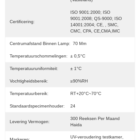
ISO 9001:2000; ISO 
9001:2008; QS-9000; ISO 
Certificering:
14001:2004; CE, , SMC, 
CMC, CPA, CE,CMA,IMC
Centrumafstand Binnen Lamp:
70 Mm
Temperatuurschommelingen:
± 0,5°C
Temperatuuruniformiteit:
± 1°C
Vochtigheidsbereik:
≥90%RH
Temperatuurbereik:
RT+20°C~70°C
Standaardspecimenhouder:
24
300 Reeksen Per Maand 
Levering Vermogen:
Haida
UV-veroudering testkamer
, 
Markeren: