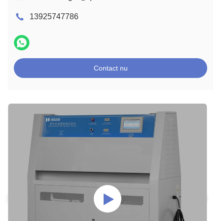
13925747786
Contact nu