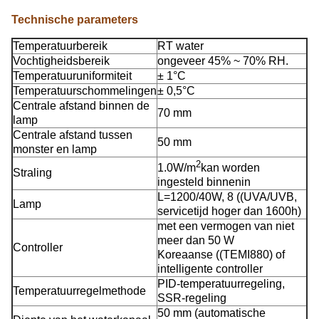
Technische parameters
Temperatuurbereik
RT water
Vochtigheidsbereik
ongeveer 45% ~ 70% RH.
Temperatuuruniformiteit
± 1°C
Temperatuurschommelingen
± 0,5°C
Centrale afstand binnen de
70 mm
lamp
Centrale afstand tussen
50 mm
monster en lamp
2
1.0W/m
kan worden
Straling
ingesteld binnenin
L=1200/40W, 8 ((UVA/UVB,
Lamp
servicetijd hoger dan 1600h)
met een vermogen van niet
meer dan 50 W
Controller
Koreaanse ((TEMI880) of
intelligente controller
PID-temperatuurregeling,
Temperatuurregelmethode
SSR-regeling
50 mm (automatische