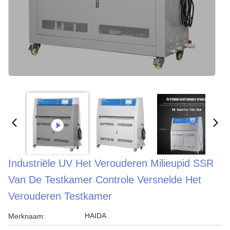
Industriële UV Het Verouderen Milieupid SSR
Van De Testkamer Controle Versnelde Het
Verouderen Testkamer
HAIDA
Merknaam: