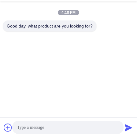
Adres
4:18 PM
Zaal 105, de Bouw F4, District F, de Digitale Stad van
Good day, what product are you looking for?
Tianan, Nancheng-District, Dongguan-Stad, de Provincie
van Guangdong, China
Tel.
86-0769-89055588
E-mail
salesmanager@qc-test.com
Privacybeleid
|
Sitemap
| De Goede Kwaliteit van China trek
het testen machines Leverancier. Copyright © 2013-2026
Guangdong Haida Equipment Co., Ltd. . Alle rechten
voorbehoudena.