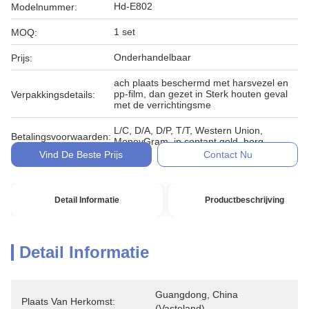
Hd-E802
Modelnummer:
1 set
MOQ:
Onderhandelbaar
Prijs:
ach plaats beschermd met harsvezel en
pp-film, dan gezet in Sterk houten geval
Verpakkingsdetails:
met de verrichtingsme
L/C, D/A, D/P, T/T, Western Union,
Betalingsvoorwaarden:
MoneyGram, in contant geld, borg
Vind De Beste Prijs
Contact Nu
Detail Informatie
Productbeschrijving
Detail Informatie
Guangdong, China 
Plaats Van Herkomst:
(vasteland)