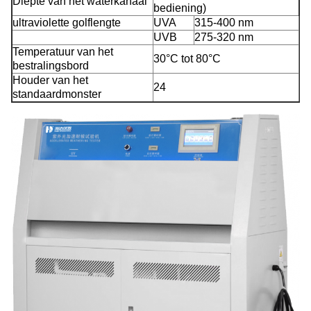
Diepte van het waterkanaal
bediening)
ultraviolette golflengte
UVA
315-400 nm
UVB
275-320 nm
Temperatuur van het
30°C tot 80°C
bestralingsbord
Houder van het
24
standaardmonster