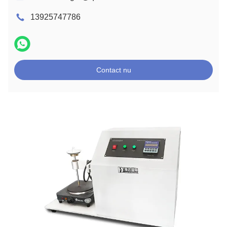
13925747786
Contact nu