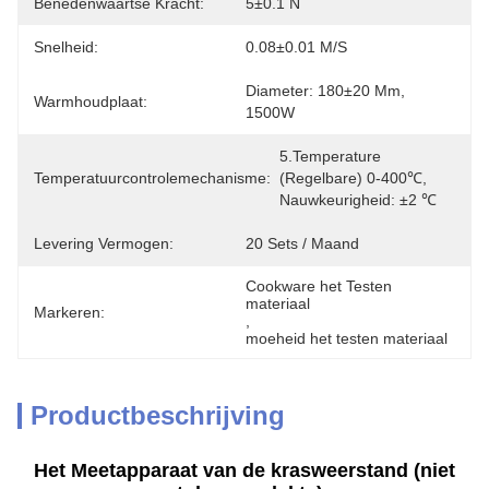
Benedenwaartse Kracht:
5±0.1 N
Snelheid:
0.08±0.01 M/s
Diameter: 180±20 Mm, 
Warmhoudplaat:
1500W
5.Temperature 
Temperatuurcontrolemechanisme:
(regelbare) 0-400℃, 
Nauwkeurigheid: ±2 ℃
Levering Vermogen:
20 Sets / Maand
Cookware het Testen 
materiaal
Markeren:
, 
moeheid het testen materiaal
Productbeschrijving
Het Meetapparaat van de krasweerstand (niet