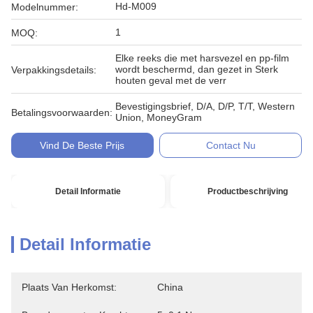
Hd-M009
Modelnummer:
1
MOQ:
Elke reeks die met harsvezel en pp-film
wordt beschermd, dan gezet in Sterk
Verpakkingsdetails:
houten geval met de verr
Bevestigingsbrief, D/A, D/P, T/T, Western
Betalingsvoorwaarden:
Union, MoneyGram
Vind De Beste Prijs
Contact Nu
Detail Informatie
Productbeschrijving
Detail Informatie
Plaats Van Herkomst:
China