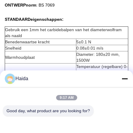
ONTWERPnorm
: BS 7069
STANDAARDeigenschappen:
Gebruik een 1mm het carbidebalpen van het diameterwolfram
als naald
Benedenwaartse kracht
5±0.1 N
Snelheid
0.08±0.01 m/s
Diameter: 180±20 mm,
Warmhoudplaat
1500W
Temperatuur (regelbare) 0-
Temperatuurcontrolemechanisme
400℃, nauwkeurigheid: ±2
Haida
℃
één fase, AC 220V,
Macht
50/60Hz
9:17 AM
Good day, what product are you looking for?