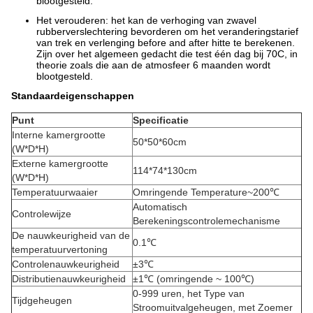
blootgesteld.
Het verouderen: het kan de verhoging van zwavel
rubberverslechtering bevorderen om het veranderingstarief
van trek en verlenging before and after hitte te berekenen.
Zijn over het algemeen gedacht die test één dag bij 70C, in
theorie zoals die aan de atmosfeer 6 maanden wordt
blootgesteld.
Standaardeigenschappen
Punt
Specificatie
Interne kamergrootte
50*50*60cm
(W*D*H)
Externe kamergrootte
114*74*130cm
(W*D*H)
Temperatuurwaaier
Omringende Temperature~200℃
Automatisch
Controlewijze
Berekeningscontrolemechanisme
De nauwkeurigheid van de
0.1℃
temperatuurvertoning
Controlenauwkeurigheid
±3℃
Distributienauwkeurigheid
±1℃ (omringende ~ 100℃)
0-999 uren, het Type van
Tijdgeheugen
Stroomuitvalgeheugen, met Zoemer