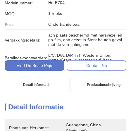
Hd-E704
Modelnummer:
1 reeks
MOQ:
Onderhandelbaar
Prijs:
ach plaats beschermd met harsvezel en
pp-film, dan gezet in Sterk houten geval
Verpakkingsdetails:
met de verrichtingsme
L/C, D/A, D/P, T/T, Western Union,
Betalingsvoorwaarden:
MoneyGram, in contant geld, borg
Vind De Beste Prijs
Contact Nu
Detail Informatie
Productbeschrijving
Detail Informatie
Guangdong, China 
Plaats Van Herkomst:
(Vasteland)