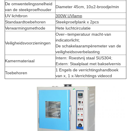
De omwentelingssnelheid
Diameter 45cm, 10±2-broodje/min
van de steekproefhouder
UV lichtbron
300W UVlamp
Standaardtoebehoren
Steekproefplank x 2pcs
Verwarmingsmethode
Hete luchtcirculatie
Over--temperatuur macht-van
indicatorlicht;
Veiligheidsvoorzieningen
De schakelaarampèremeter van de
veiligheidsoverbelasting
Intern: Roestvrij staal SUS304;
Kamermateriaal
Extern: Staalplaat met bakselvernis
1 Engels de verrichtingshandboek
Toebehoren
van x, 1 x-Verrichtings videocd