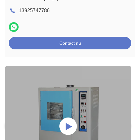
13925747786
Contact nu