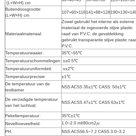
(L×W×H) cm
Buitendoosgrootte:
107×60×118
141×88×128
190×130×14
(L×W×H) cm
Zowel gebruikt het interne als externe
materiaal de ingevoerde stijve plastic
Materiaalmateriaal:
raad van P.V.C; de gevaldekking
gebruikt transparante stijve plastic raa
P.V.C.
Temperatuurwaaier:
35℃~55℃
Temperatuurschommelingen:
≤±0.5℃
Temperatuuruniformiteit:
≤±2℃
Temperatuurprecisie:
±1℃
De temperatuur van de
NSS ACSS 35±1℃ CASS: 50±1℃
testkamer
De verzadigde temperatuur
NSS ACSS 47±1℃ CASS 63±1℃
van het luchtvat:
Pekeltemperatuur:
35℃±1℃
1.0~2.0 ml/80cm2
u
Nevelhoeveelheid:
/
PH:
NSS ACSS6.5~7.2 CASS 3.0~3.2