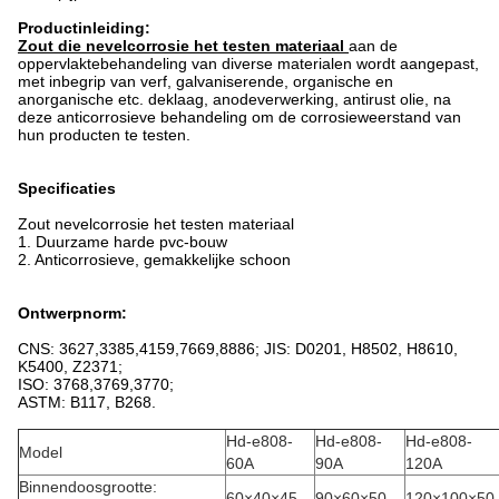
Productinleiding:
Zout die nevelcorrosie het testen materiaal
aan de
oppervlaktebehandeling van diverse materialen wordt aangepast,
met inbegrip van verf, galvaniserende, organische en
anorganische etc. deklaag, anodeverwerking, antirust olie, na
deze anticorrosieve behandeling om de corrosieweerstand van
hun producten te testen.
Specificaties
Zout nevelcorrosie het testen materiaal
1. Duurzame harde pvc-bouw
2. Anticorrosieve, gemakkelijke schoon
Ontwerpnorm:
CNS: 3627,3385,4159,7669,8886; JIS: D0201, H8502, H8610,
K5400, Z2371;
ISO: 3768,3769,3770;
ASTM: B117, B268.
Hd-e808-
Hd-e808-
Hd-e808-
Model
60A
90A
120A
Binnendoosgrootte:
60×40×45
90×60×50
120×100×50