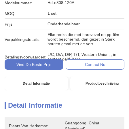
Hd-e808-120A
Modelnummer:
1 set
MOQ:
Onderhandelbaar
Prijs:
Elke reeks die met harsvezel en pp-film
wordt beschermd, dan gezet in Sterk
Verpakkingsdetails:
houten geval met de verr
L/C, D/A, D/P, T/T, Western Union, , in
Betalingsvoorwaarden:
contant geld, borg
Vind De Beste Prijs
Contact Nu
Detail Informatie
Productbeschrijving
Detail Informatie
Guangdong, China 
Plaats Van Herkomst:
(vasteland)