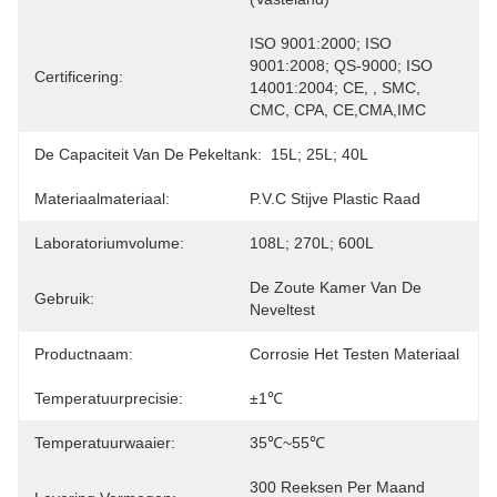
ISO 9001:2000; ISO 
9001:2008; QS-9000; ISO 
Certificering:
14001:2004; CE, , SMC, 
CMC, CPA, CE,CMA,IMC
De Capaciteit Van De Pekeltank:
15L; 25L; 40L
Materiaalmateriaal:
P.V.C Stijve Plastic Raad
Laboratoriumvolume:
108L; 270L; 600L
De Zoute Kamer Van De 
Gebruik:
Neveltest
Productnaam:
Corrosie Het Testen Materiaal
Temperatuurprecisie:
±1℃
Temperatuurwaaier:
35℃~55℃
300 Reeksen Per Maand 