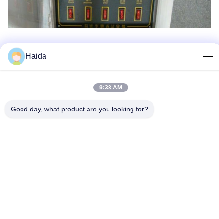
Tags:
Corrosie Het Testen Materiaal
Haida
Zoutnevel Testapparatuur
9:38 AM
Corrosie Testkamer
Good day, what product are you looking for?
Snel contact
Adres
Zaal 105, de Bouw F4, District F, de Digitale Stad van
Tianan, Nancheng-District, Dongguan-Stad, de Provincie
van Guangdong, China