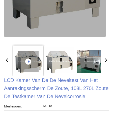
LCD Kamer Van De De Neveltest Van Het
Aanrakingsscherm De Zoute, 108L 270L Zoute
De Testkamer Van De Nevelcorrosie
HAIDA
Merknaam: