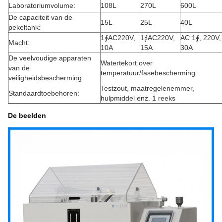
Laboratoriumvolume:
108L
270L
600L
De capaciteit van de
15L
25L
40L
pekeltank:
1∮AC220V,
1∮AC220V,
AC 1∮, 220V,
Macht:
10A
15A
30A
De veelvoudige apparaten
Watertekort over
van de
temperatuur/fasebescherming
veiligheidsbescherming:
Testzout, maatregelenemmer,
Standaardtoebehoren:
hulpmiddel enz. 1 reeks
De beelden