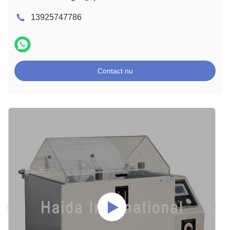
13925747786
Contact nu