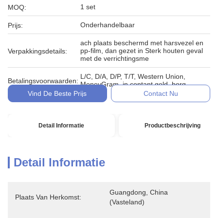
1 set
MOQ:
Onderhandelbaar
Prijs:
ach plaats beschermd met harsvezel en
pp-film, dan gezet in Sterk houten geval
Verpakkingsdetails:
met de verrichtingsme
L/C, D/A, D/P, T/T, Western Union,
Betalingsvoorwaarden:
MoneyGram, in contant geld, borg
Vind De Beste Prijs
Contact Nu
Detail Informatie
Productbeschrijving
Detail Informatie
Guangdong, China 
Plaats Van Herkomst:
(vasteland)