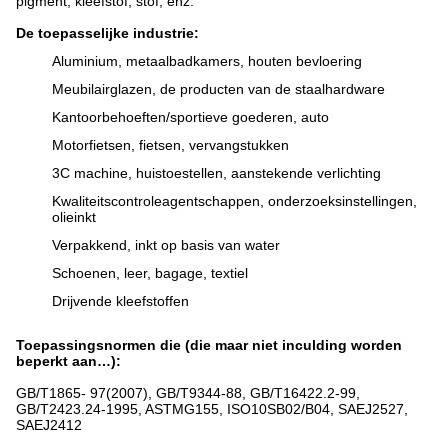
pigment, kleefstof, stof, enz.
De toepasselijke industrie:
Aluminium, metaalbadkamers, houten bevloering
Meubilairglazen, de producten van de staalhardware
Kantoorbehoeften/sportieve goederen, auto
Motorfietsen, fietsen, vervangstukken
3C machine, huistoestellen, aanstekende verlichting
Kwaliteitscontroleagentschappen, onderzoeksinstellingen,
olieinkt
Verpakkend, inkt op basis van water
Schoenen, leer, bagage, textiel
Drijvende kleefstoffen
Toepassingsnormen die (die maar niet inculding worden
beperkt aan…):
GB/T1865- 97(2007), GB/T9344-88, GB/T16422.2-99,
GB/T2423.24-1995, ASTMG155, ISO10SB02/B04, SAEJ2527,
SAEJ2412