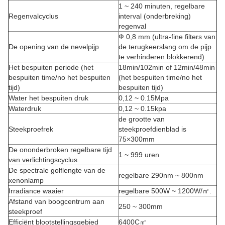
1 ~ 240 minuten, regelbare
Regenvalcyclus
interval (onderbreking)
regenval
Ф 0,8 mm (ultra-fine filters van
De opening van de nevelpijp
de terugkeerslang om de pijp
te verhinderen blokkerend)
Het bespuiten periode (het
18min/102min of 12min/48min
bespuiten time/no het bespuiten
(het bespuiten time/no het
tijd)
bespuiten tijd)
Water het bespuiten druk
0,12 ~ 0.15Mpa
Waterdruk
0,12 ~ 0.15kpa
de grootte van
Steekproefrek
steekproefdienblad is
75×300mm
De ononderbroken regelbare tijd
1 ~ 999 uren
van verlichtingscyclus
De spectrale golflengte van de
regelbare 290nm ~ 800nm
xenonlamp
Irradiance waaier
regelbare 500W ~ 1200W/㎡.
Afstand van boogcentrum aan
250 ~ 300mm
steekproef
Efficiënt blootstellingsgebied
6400C㎡