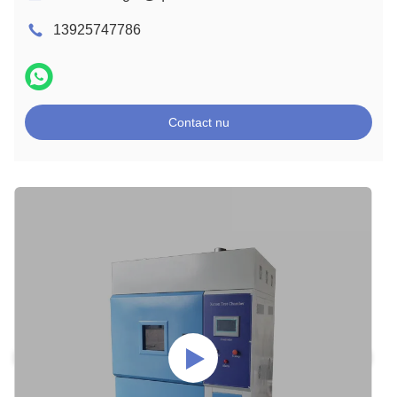
13925747786
Contact nu