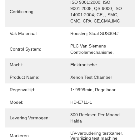
ISO 9001:2000; ISO 
9001:2008; QS-9000; ISO 
Certificering:
14001:2004; CE, , SMC, 
CMC, CPA, CE,CMA,IMC
Vak Materiaal:
Roestvrij Staal SUS304#
PLC Van Siemens 
Control System:
Controlemechanisme,
Macht:
Elektronische
Product Name:
Xenon Test Chamber
Regenvaltijd:
1~9999min, Regelbaar
Model:
HD-E711-1
300 Reeksen Per Maand 
Levering Vermogen:
Haida
UV-veroudering testkamer
, 
Markeren:
Vergrijzing test machine