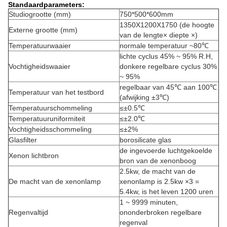
Standaardparameters:
Studiogrootte (mm)
750*500*600mm
1350X1200X1750 (de hoogte
Externe grootte (mm)
van de lengte× diepte ×)
Temperatuurwaaier
normale temperatuur ~80℃
lichte cyclus 45% ~ 95% R.H,
Vochtigheidswaaier
donkere regelbare cyclus 30%
~ 95%
regelbaar van 45℃ aan 100℃
Temperatuur van het testbord
(afwijking ±3℃)
Temperatuurschommeling
≤±0.5℃
Temperatuuruniformiteit
≤±2.0℃
Vochtigheidsschommeling
≤±2%
Glasfilter
borosilicate glas
de ingevoerde luchtgekoelde
Xenon lichtbron
bron van de xenonboog
2.5kw, de macht van de
De macht van de xenonlamp
xenonlamp is 2.5kw ×3 =
5.4kw, is het leven 1200 uren
1 ~ 9999 minuten,
Regenvaltijd
ononderbroken regelbare
regenval