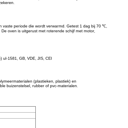
rzekeren.
n vaste periode die wordt verwarmd. Getest 1 dag bij 70 ℃,
De oven is uitgerust met roterende schijf met motor,
 ul-1581, GB, VDE, JIS, CEI
lymeermaterialen (plastieken, plastiek) en
ble buizenstelsel, rubber of pvc-materialen.