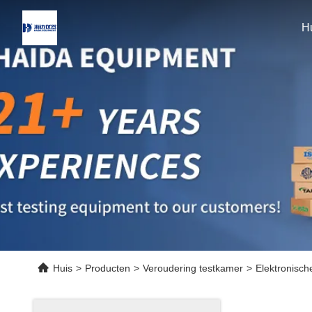
H
Huis
>
Producten
>
Veroudering testkamer
>
Elektronisch