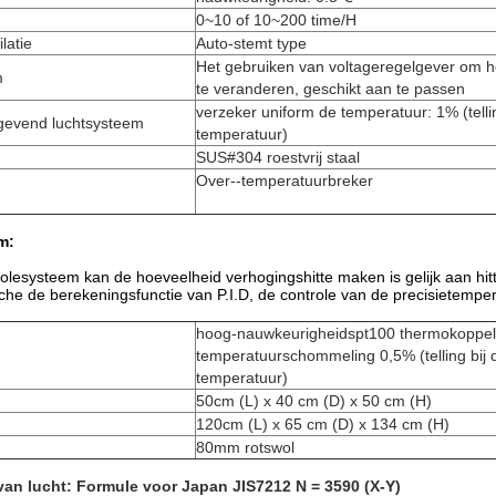
0~10 of 10~200 time/H
latie
Auto-stemt type
Het gebruiken van voltageregelgever om h
m
te veranderen, geschikt aan te passen
verzeker uniform de temperatuur: 1% (telli
gevend luchtsysteem
temperatuur)
SUS#304 roestvrij staal
Over--temperatuurbreker
m:
lesysteem kan de hoeveelheid verhogingshitte maken is gelijk aan hitt
he de berekeningsfunctie van P.I.D, de controle van de precisietempe
hoog-nauwkeurigheidspt100 thermokoppel
temperatuurschommeling 0,5% (telling bij 
temperatuur)
50cm (L) x 40 cm (D) x 50 cm (H)
120cm (L) x 65 cm (D) x 134 cm (H)
80mm rotswol
van lucht: Formule voor Japan JIS7212 N = 3590 (X-Y)