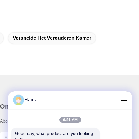
Versnelde Het Verouderen Kamer
Haida
Onze Nieuwsbrief
6:51 AM
Abonneer u op onze nieuwsbrief voor kortingen en meer.
Good day, what product are you looking 