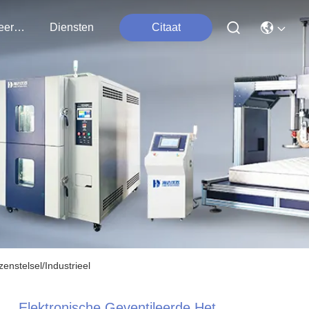
Contacteer Ons
Diensten
Citaat
enstelsel/Industrieel
Elektronische Geventileerde Het