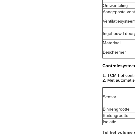
Omwenteling
Aangepaste venti
Ventilatiesystee
Ingebouwd door
Materiaal
Beschermer
Controlesystee
1.
TCM-het contro
2.
Met automatisc
Sensor
Binnengrootte
Buitengrootte
Isolatie
Tel het volume 