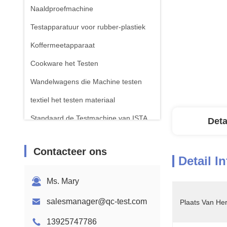
Naaldproefmachine
Testapparatuur voor rubber-plastiek
Koffermeetapparaat
Cookware het Testen
Wandelwagens die Machine testen
textiel het testen materiaal
Standaard de Testmachine van ISTA
Deta
Testapparatuur voor batterijen
Contacteer ons
Chemische analysemachine
Detail I
Toestellen voor het testen van
Ms. Mary
ontvlambaarheid
salesmanager@qc-test.com
Plaats Van He
13925747786