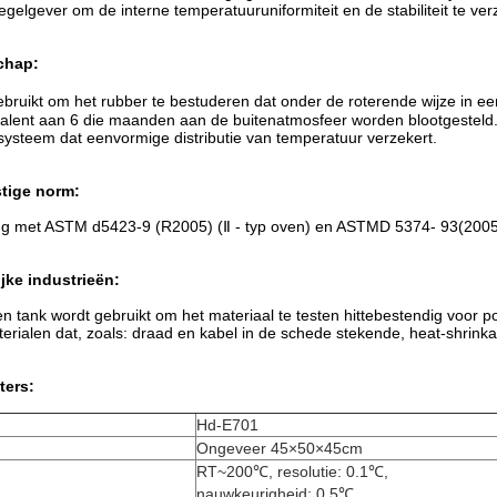
gelgever om de interne temperatuuruniformiteit en de stabiliteit te ve
chap:
bruikt om het rubber te bestuderen dat onder de roterende wijze in ee
valent aan 6 die maanden aan de buitenatmosfeer worden blootgesteld. 
ysteem dat eenvormige distributie van temperatuur verzekert.
tige norm:
 met ASTM d5423-9 (R2005) (Ⅱ - typ oven) en ASTMD 5374- 93(2005)
jke industrieën:
n tank wordt gebruikt om het materiaal te testen hittebestendig voor po
terialen dat, zoals: draad en kabel in de schede stekende, heat-shrinka
ters:
Hd-E701
Ongeveer 45×50×45cm
RT~200℃, resolutie: 0.1℃,
nauwkeurigheid: 0.5℃