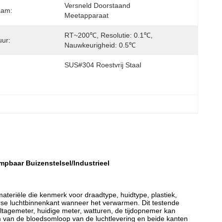
Versneld Doorstaand 
aam:
Meetapparaat
RT~200℃, Resolutie: 0.1℃, 
ur:
Nauwkeurigheid: 0.5℃
SUS#304 Roestvrij Staal
mpbaar Buizenstelsel/Industrieel
ateriële die kenmerk voor draadtype, huidtype, plastiek,
verse luchtbinnenkant wanneer het verwarmen. Dit testende
ltagemeter, huidige meter, watturen, de tijdopnemer kan
m van de bloedsomloop van de luchtlevering en beide kanten