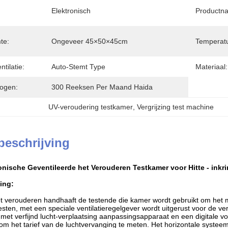
Elektronisch
Productn
te:
Ongeveer 45×50×45cm
Temperatu
tilatie:
Auto-Stemt Type
Materiaal:
ogen:
300 Reeksen Per Maand Haida
UV-veroudering testkamer
, 
Vergrijzing test machine
beschrijving
onische Geventileerde het Verouderen Testkamer voor Hitte - inkri
ing:
het verouderen handhaaft de testende die kamer wordt gebruikt om het m
testen, met een speciale ventilatieregelgever wordt uitgerust voor de 
et verfijnd lucht-verplaatsing aanpassingsapparaat en een digitale vo
om het tarief van de luchtvervanging te meten. Het horizontale systee