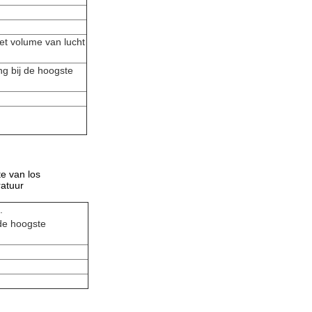
et volume van lucht
ng bij de hoogste
e van los
ratuur
.
de hoogste