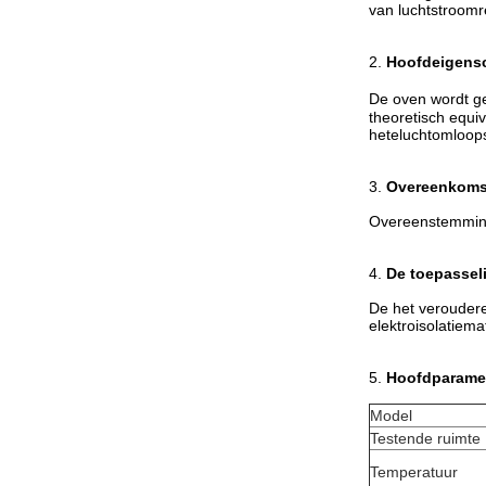
van luchtstroomre
2.
Hoofdeigens
De oven wordt ge
theoretisch equi
heteluchtomloops
3.
Overeenkoms
Overeenstemming
4.
De toepasseli
De het veroudere
elektroisolatiema
5.
Hoofdparame
Model
Testende ruimte
Temperatuur