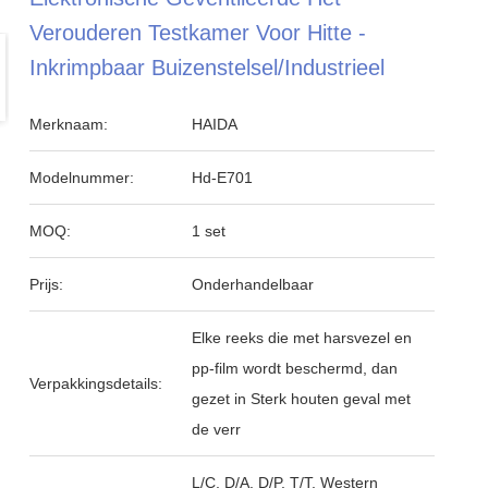
Verouderen Testkamer Voor Hitte -
Inkrimpbaar Buizenstelsel/Industrieel
Merknaam:
HAIDA
Modelnummer:
Hd-E701
MOQ:
1 set
Prijs:
Onderhandelbaar
Elke reeks die met harsvezel en
pp-film wordt beschermd, dan
Verpakkingsdetails:
gezet in Sterk houten geval met
de verr
L/C, D/A, D/P, T/T, Western