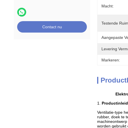
Macht:
Testende Ruim
Contact nu
Aangepaste Ven
Levering Verm
Markeren:
Product
Elektr
1.
Productinleid
Ventilatie-type 
rubber, doek te 
machineontwerp m
worden gebruikt 