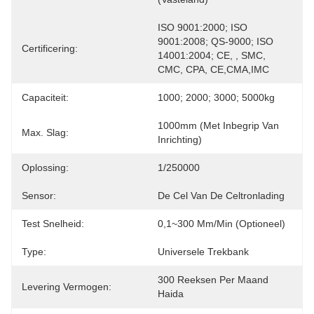
ISO 9001:2000; ISO 
9001:2008; QS-9000; ISO 
Certificering:
14001:2004; CE, , SMC, 
CMC, CPA, CE,CMA,IMC
Capaciteit:
1000; 2000; 3000; 5000kg
1000mm (met Inbegrip Van 
Max. Slag:
Inrichting)
Oplossing:
1/250000
Sensor:
De Cel Van De Celtronlading
Test Snelheid:
0,1~300 Mm/min (optioneel)
Type:
Universele Trekbank
300 Reeksen Per Maand 
Levering Vermogen:
Haida