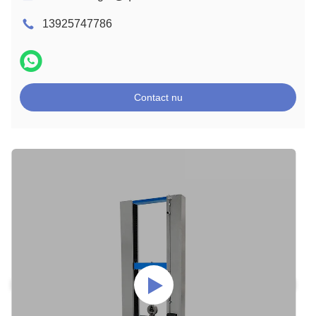
13925747786
Contact nu