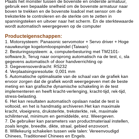
Plaats het monster tussen de bovenste en onderste armatuur,
gebruik een bepaalde snelheid om de bovenste armatuur naar
boven te trekken en de bovenste loadcel met sensor om de
treksterkte te controleren en de sterkte om te zetten in
spanningsteken en uitvoer naar het scherm. En de sterktewaarde
wordt automatisch weergegeven op de computer
Producteigenschappen:
1. Motorsysteem: Panasonic servomotor + Servo driver + Hoge
nauwkeurige kogelomloopspindel (Taiwan)
2. Besturingssysteem: a, computerbesturing met TM2101-
software;b, Terug naar oorsprong automatisch na de test, c, sla
gegevens automatisch of door handverrichting op
3. Gegevensoverdracht: RS232
4. Verplaatsingsresolutie: 0,001 mm
5. Automatische optimalisatie van de schaal van de grafiek kan
ervoor zorgen dat de grafiek wordt weergegeven met de beste
meting en kan grafische dynamische schakeling in de test
implementeren en heeft kracht-verlenging, kracht-tijd, rek-tijd,
stress-belasting.
6. Het kan resultaten automatisch opslaan nadat de test is
voltooid, en het is handmatig archiveren.Het kan maximale
kracht, vloeigrens, druksterkte, treksterkte, rek, maximale
schilinterval, minimum en gemiddelde, enz. Weergeven.
7. De gebruiker kan parameters van productmateriaal instellen,
zoals lengte, breedte, dikte, straal, gebied enzovoort.
8. Willekeurig schakelen tussen vele talen: Vereenvoudigd
Chinees, Traditioneel Chinees en Engels.