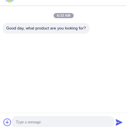
Snel contact
Adres
6:33 AM
Zaal 105, de Bouw F4, District F, de Digitale Stad van
Good day, what product are you looking for?
Tianan, Nancheng-District, Dongguan-Stad, de Provincie
van Guangdong, China
Tel.
86-0769-89055588
E-mail
salesmanager@qc-test.com
Privacybeleid
|
Sitemap
| De Goede Kwaliteit van China trek
het testen machines Leverancier. Copyright © 2013-2026
Guangdong Haida Equipment Co., Ltd. . Alle rechten
voorbehoudena.