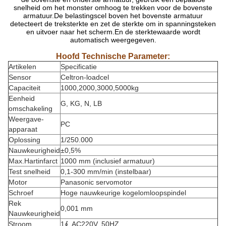
snelheid om het monster omhoog te trekken voor de bovenste
armatuur.De belastingscel boven het bovenste armatuur
detecteert de treksterkte en zet de sterkte om in spanningsteken
en uitvoer naar het scherm.En de sterktewaarde wordt
automatisch weergegeven.
Hoofd Technische Parameter:
Artikelen
Specificatie
Sensor
Celtron-loadcel
Capaciteit
1000,2000,3000,5000kg
Eenheid
G, KG, N, LB
omschakeling
Weergave-
PC
apparaat
Oplossing
1/250.000
Nauwkeurigheid
±0,5%
Max.Hartinfarct
1000 mm (inclusief armatuur)
Test snelheid
0,1-300 mm/min (instelbaar)
Motor
Panasonic servomotor
Schroef
Hoge nauwkeurige kogelomloopspindel
Rek
0,001 mm
Nauwkeurigheid
Stroom
1∮, AC220V, 50HZ