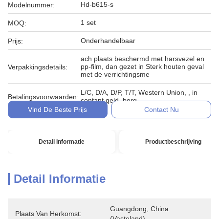
Hd-b615-s
Modelnummer:
1 set
MOQ:
Onderhandelbaar
Prijs:
ach plaats beschermd met harsvezel en
pp-film, dan gezet in Sterk houten geval
Verpakkingsdetails:
met de verrichtingsme
L/C, D/A, D/P, T/T, Western Union, , in
Betalingsvoorwaarden:
contant geld, borg
Vind De Beste Prijs
Contact Nu
Detail Informatie
Productbeschrijving
Detail Informatie
Guangdong, China 
Plaats Van Herkomst:
(vasteland)