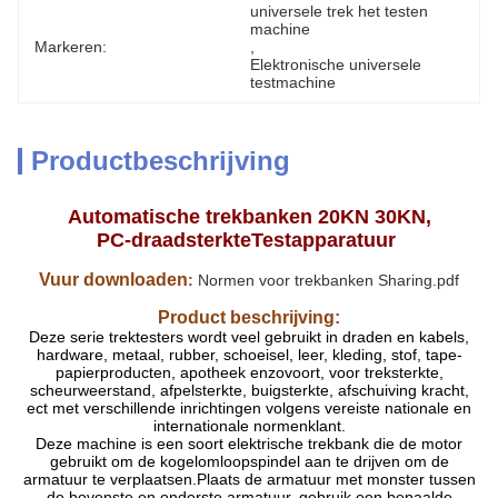
universele trek het testen 
machine
Markeren:
, 
Elektronische universele 
testmachine
Productbeschrijving
Automatische trekbanken 20KN 30KN,
PC-draadsterkteTestapparatuur
Vuur downloaden
:
Normen voor trekbanken Sharing.pdf
Product beschrijving:
Deze serie trektesters wordt veel gebruikt in draden en kabels,
hardware, metaal, rubber, schoeisel, leer, kleding, stof, tape-
papierproducten, apotheek enzovoort, voor treksterkte,
scheurweerstand, afpelsterkte, buigsterkte, afschuiving kracht,
ect met verschillende inrichtingen volgens vereiste nationale en
internationale normenklant.
Deze machine is een soort elektrische trekbank die de motor
gebruikt om de kogelomloopspindel aan te drijven om de
armatuur te verplaatsen.Plaats de armatuur met monster tussen
de bovenste en onderste armatuur, gebruik een bepaalde