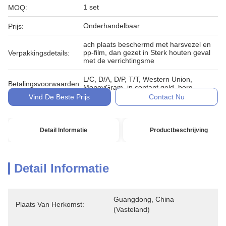
1 set
MOQ:
Onderhandelbaar
Prijs:
ach plaats beschermd met harsvezel en
pp-film, dan gezet in Sterk houten geval
Verpakkingsdetails:
met de verrichtingsme
L/C, D/A, D/P, T/T, Western Union,
Betalingsvoorwaarden:
MoneyGram, in contant geld, borg
Vind De Beste Prijs
Contact Nu
Detail Informatie
Productbeschrijving
Detail Informatie
Guangdong, China 
Plaats Van Herkomst:
(vasteland)