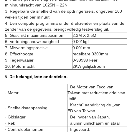
minimumkracht van 1025N = 22N
3. Regelbare de snelheid van de opdringersreis, ongeveer 160
weken tijden per minuut
4. Een computerprogramma onder drukzender en plaats van de
zender van de gegevens, brengt volledig testverslag uit.
5. Geschikt maximumspecimen
2.3M X 2.5M
6. Vertoningsnauwkeurigheid
0.001kgf
7. Misvormingsprecisie
0.001mm
8. Effecthoogte
regelbare 0300mm
9. Tegenwaaier
0-99999 keer
10. Motormacht
2KW gelijkstroom
5.
De belangrijkste onderdelen:
· De Motor van Teco van
· Motor
Taiwan met reductiemiddel van
Italië.
· Kracht“ aandrijving de „van
· Snelheidsaanpassing
ED van Taiwan
· Gidslager
· De invoer van Japan.
· Rek
· aluminiumlichaam en staal
· Controleelementen
· Ingevoerd.