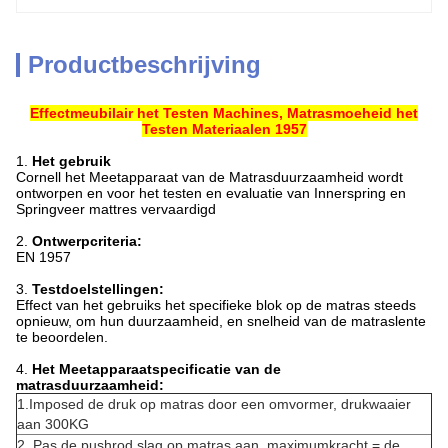
Productbeschrijving
Effectmeubilair het Testen Machines, Matrasmoeheid het
Testen Materiaalen 1957
1.
Het gebruik
Cornell het Meetapparaat van de Matrasduurzaamheid wordt
ontworpen en voor het testen en evaluatie van Innerspring en
Springveer mattres vervaardigd
2.
Ontwerpcriteria:
EN 1957
3.
Testdoelstellingen:
Effect van het gebruiks het specifieke blok op de matras steeds
opnieuw, om hun duurzaamheid, en snelheid van de matraslente
te beoordelen.
4.
Het Meetapparaatspecificatie van de
matrasduurzaamheid:
1.Imposed de druk op matras door een omvormer, drukwaaier
aan 300KG
2. Pas de pushrod slag op matras aan, maximumkracht = de