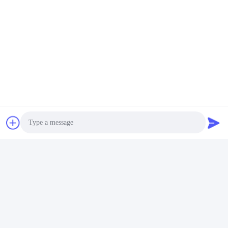
Snel contact
Adres
Zaal 105, de Bouw F4, District F, de Digitale Stad van
Tianan, Nancheng-District, Dongguan-Stad, de Provincie
van Guangdong, China
Tel.
86-0769-89055588
E-mail
salesmanager@qc-test.com
Photo
Video Call
Audio Call