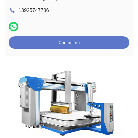
13925747786
Contact nu