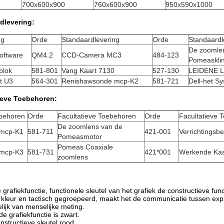
700x600x900
760x600x900
950x590x1000
dlevering:
ng
Orde
Standaardlevering
Orde
Standaardl
De zoomle
oftware
QM4.2
CCD-Camera MC3
484-123
Pomeaskli
blok
581-801
Vang Kaart 7130
527-130
LEIDENE L
t U3
564-301
Renishawsonde mcp-K2
581-721
Dell-het S
ieve Toebehoren:
ebehoren
Orde
Facultatieve Toebehoren
Orde
Facultatieve 
De zoomlens van de
 mcp-K1
581-711
421-001
Verrichtingsb
Pomeasmotor
Pomeas Coaxiale
 mcp-K3
581-731
421*001
Werkende Kas
zoomlens
 grafiekfunctie, functionele sleutel van het grafiek de constructieve fu
kleur en tactisch gegroepeerd, maakt het de communicatie tussen exploi
lijk van menselijke meting.
de grafiekfunctie is zwart.
onstructieve sleutel rood.