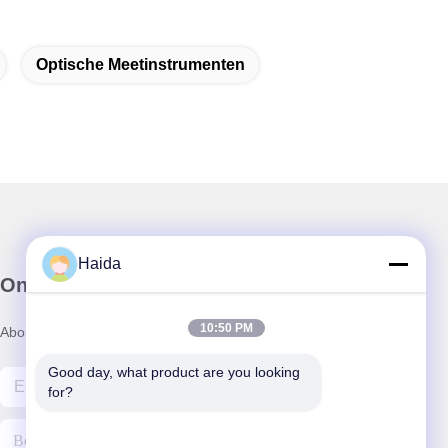
Optische Meetinstrumenten
Haida
Onze Nieuwsbrief
10:50 PM
Abonneer u op onze nieuwsbrief voor kortingen en meer.
Good day, what product are you looking 
for?