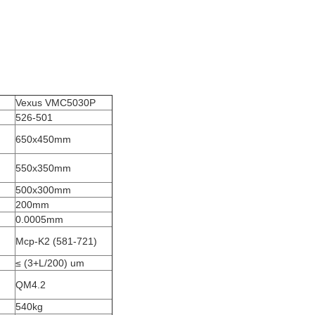
Vexus VMC5030P
526-501
650x450mm
550x350mm
500x300mm
200mm
0.0005mm
Mcp-K2 (581-721)
≤ (3+L/200) um
QM4.2
540kg