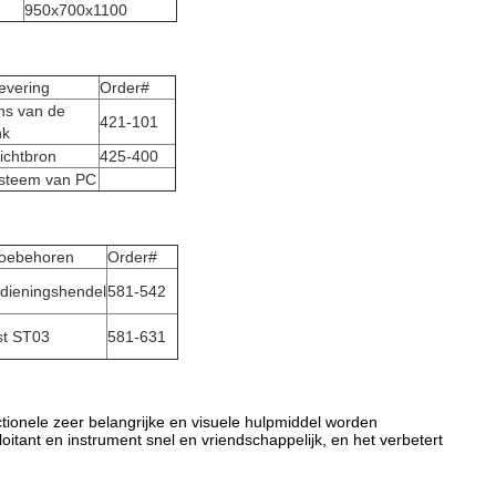
950x700x1100
evering
Order#
ns van de
421-101
nk
ichtbron
425-400
ysteem van PC
Toebehoren
Order#
edieningshendel
581-542
t ST03
581-631
nctionele zeer belangrijke en visuele hulpmiddel worden
tant en instrument snel en vriendschappelijk, en het verbetert