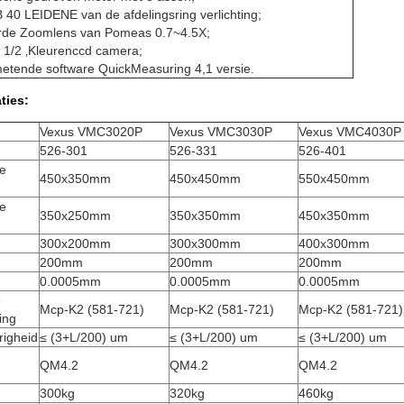
40 LEIDENE van de afdelingsring verlichting;
rde Zoomlens van Pomeas 0.7~4.5X;
 1/2 ‚Kleurenccd camera;
metende software QuickMeasuring 4,1 versie.
ties:
Vexus VMC3020P
Vexus VMC3030P
Vexus VMC4030P
526-301
526-331
526-401
de
450x350mm
450x450mm
550x450mm
de
350x250mm
350x350mm
450x350mm
300x200mm
300x300mm
400x300mm
200mm
200mm
200mm
0.0005mm
0.0005mm
0.0005mm
e
Mcp-K2 (581-721)
Mcp-K2 (581-721)
Mcp-K2 (581-721)
ing
righeid
≤ (3+L/200) um
≤ (3+L/200) um
≤ (3+L/200) um
QM4.2
QM4.2
QM4.2
300kg
320kg
460kg