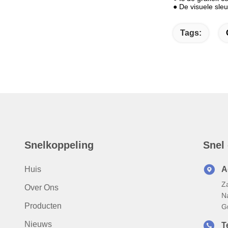
● De visuele sleu
Tags:
Snelkoppeling
Snel
Huis
A
Za
Over Ons
N
Producten
G
Nieuws
Te