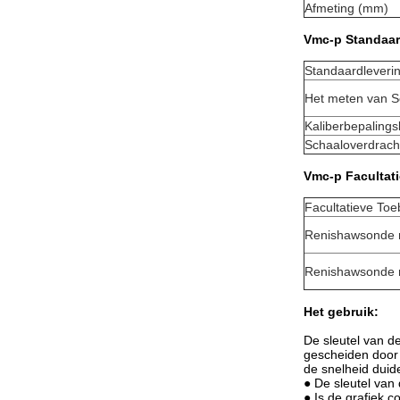
Afmeting (mm)
Vmc-p Standaar
Standaardleveri
Het meten van S
Kaliberbepalings
Schaaloverdrach
Vmc-p Facultat
Facultatieve To
Renishawsonde
Renishawsonde
Het gebruik:
De sleutel van de
gescheiden door 
de snelheid duide
● De sleutel van 
● Is de grafiek c