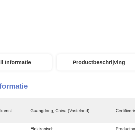
il Informatie
Productbeschrijving
nformatie
rkomst:
Guangdong, China (vasteland)
Certificeri
Elektronisch
Productn