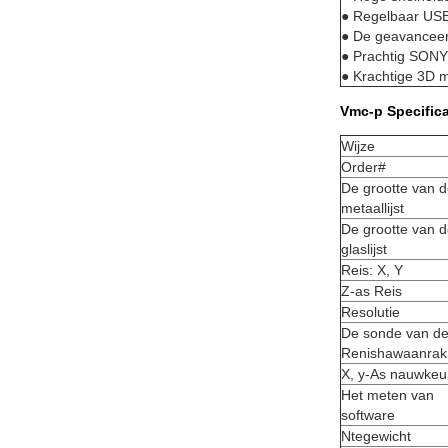
● Regelbaar USB 
● De geavancee
● Prachtig SONY
● Krachtige 3D 
Vmc-p Specifica
Wijze
Order#
De grootte van 
metaallijst
De grootte van 
glaslijst
Reis: X, Y
Z-as Reis
Resolutie
De sonde van d
Renishawaanrak
X, y-As nauwkeu
Het meten van
software
Ntegewicht