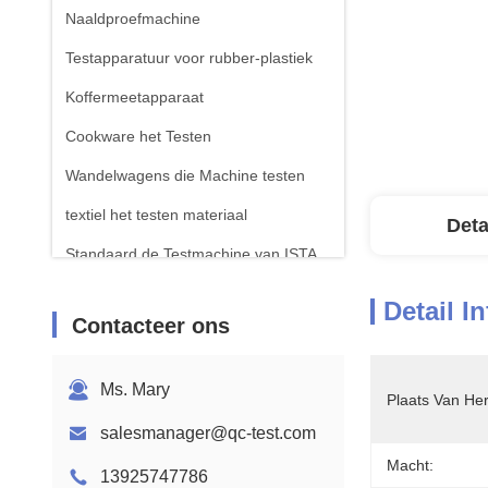
Naaldproefmachine
Testapparatuur voor rubber-plastiek
Koffermeetapparaat
Cookware het Testen
Wandelwagens die Machine testen
textiel het testen materiaal
Deta
Standaard de Testmachine van ISTA
Testapparatuur voor batterijen
Detail I
Contacteer ons
Chemische analysemachine
Toestellen voor het testen van
Ms. Mary
ontvlambaarheid
Plaats Van He
salesmanager@qc-test.com
Macht:
13925747786