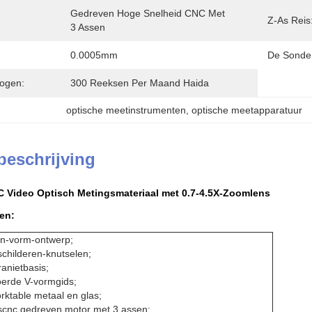
Gedreven Hoge Snelheid CNC Met 
Z-As Reis
3 Assen
0.0005mm
De Sonde
ogen:
300 Reeksen Per Maand Haida
optische meetinstrumenten
, 
optische meetapparatuur
beschrijving
C Video Optisch Metingsmateriaal met 0.7-4.5X-Zoomlens
en:
rn-vorm-ontwerp;
childeren-knutselen;
anietbasis;
oerde V-vormgids;
ktable metaal en glas;
scnc gedreven motor met 3 assen;