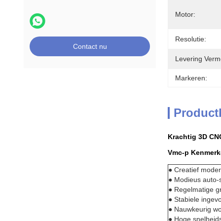
Motor:
Resolutie:
Contact nu
Levering Verm
Markeren:
Product
Krachtig 3D CN
Vmc-p Kenmerk
● Creatief mode
● Modieus auto-s
● Regelmatige gr
● Stabiele ingev
● Nauwkeurig wor
● Hoge snelheid