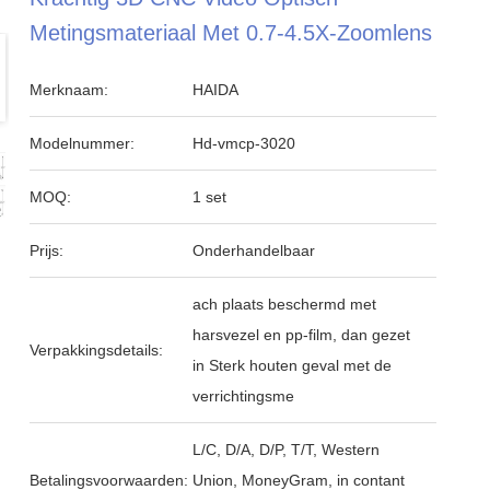
Metingsmateriaal Met 0.7-4.5X-Zoomlens
Merknaam:
HAIDA
Modelnummer:
Hd-vmcp-3020
MOQ:
1 set
Prijs:
Onderhandelbaar
ach plaats beschermd met
harsvezel en pp-film, dan gezet
Verpakkingsdetails:
in Sterk houten geval met de
verrichtingsme
L/C, D/A, D/P, T/T, Western
Betalingsvoorwaarden:
Union, MoneyGram, in contant