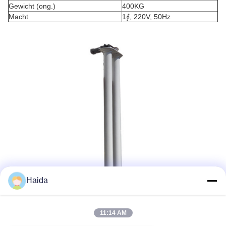
Gewicht (ong.)
400KG
Macht
1∮, 220V, 50Hz
Haida
11:14 AM