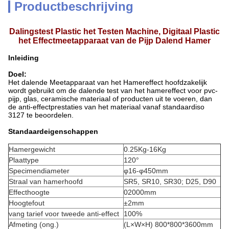
Productbeschrijving
Dalingstest Plastic het Testen Machine, Digitaal Plastic
het Effectmeetapparaat van de Pijp Dalend Hamer
Inleiding
Doel:
Het dalende Meetapparaat van het Hamereffect hoofdzakelijk
wordt gebruikt om de dalende test van het hamereffect voor pvc-
pijp, glas, ceramische materiaal of producten uit te voeren, dan
de anti-effectprestaties van het materiaal vanaf standaardiso
3127 te beoordelen.
Standaardeigenschappen
Hamergewicht
0.25Kg-16Kg
Plaattype
120°
Specimendiameter
φ16-φ450mm
Straal van hamerhoofd
SR5, SR10, SR30; D25, D90
Effecthoogte
02000mm
Hoogtefout
±2mm
vang tarief voor tweede anti-effect
100%
Afmeting (ong.)
(L×W×H) 800*800*3600mm