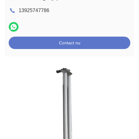
13925747786
Contact nu