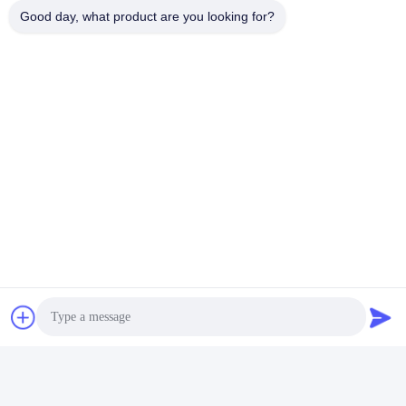
Good day, what product are you looking for?
Tags:
Rubber Trek Het Testen Machine
Hardheid Van Het Rubber Tester
Rubber Het Testen Materiaal
Snel contact