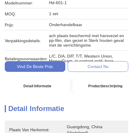
Hd-601-1
Modelnummer:
1 set
MOQ:
Onderhandelbaar
Prijs:
ach plaats beschermd met harsvezel en
pp-film, dan gezet in Sterk houten geval
Verpakkingsdetails:
met de verrichtingsme
L/C, D/A, D/P, T/T, Western Union,
Betalingsvoorwaarden:
MoneyGram, in contant geld, borg
Vind De Beste Prijs
Contact Nu
Detail Informatie
Productbeschrijving
Detail Informatie
Guangdong, China 
Plaats Van Herkomst:
(vasteland)