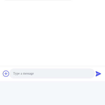
Hardheid Van Het Rubber Tester
Rubber Het Testen Materiaal
Snel contact
Adres
Zaal 105, de Bouw F4, District F, de Digitale Stad van
Tianan, Nancheng-District, Dongguan-Stad, de Provincie
van Guangdong, China
Tel.
86-0769-89055588
E-mail
Photo
salesmanager@qc-test.com