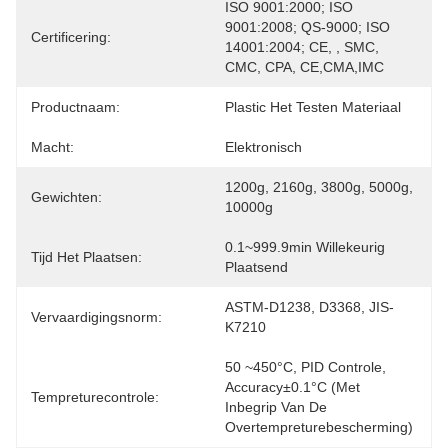
ISO 9001:2000; ISO 
9001:2008; QS-9000; ISO 
Certificering:
14001:2004; CE, , SMC, 
CMC, CPA, CE,CMA,IMC
Productnaam:
Plastic Het Testen Materiaal
Macht:
Elektronisch
1200g, 2160g, 3800g, 5000g, 
Gewichten:
10000g
0.1~999.9min Willekeurig 
Tijd Het Plaatsen:
Plaatsend
ASTM-D1238, D3368, JIS-
Vervaardigingsnorm:
K7210
50 ~450°C, PID Controle, 
Accuracy±0.1°C (met 
Tempreturecontrole:
Inbegrip Van De 
Overtempreturebescherming)