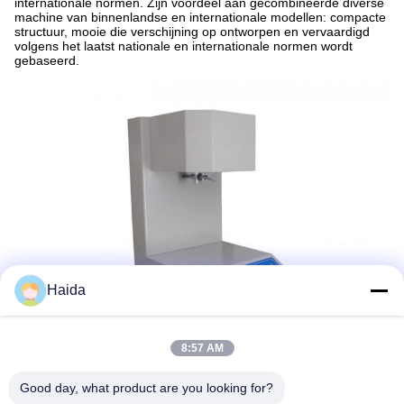
internationale normen. Zijn voordeel aan gecombineerde diverse
machine van binnenlandse en internationale modellen: compacte
structuur, mooie die verschijning op ontworpen en vervaardigd
volgens het laatst nationale en internationale normen wordt
gebaseerd.
Haida
8:57 AM
Tags:
Rubber Trek Het Testen Machine
Good day, what product are you looking for?