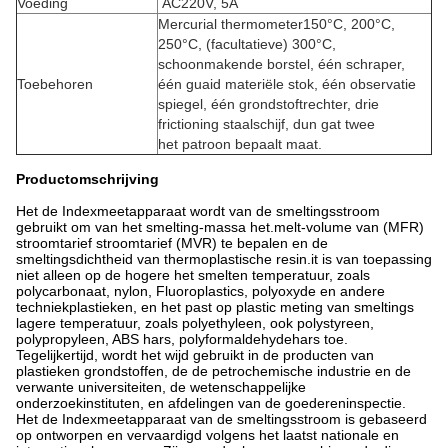
Voeding
AC220V, 5A
Mercurial thermometer150°C, 200°C,
250°C, (facultatieve) 300°C,
schoonmakende borstel, één schraper,
Toebehoren
één guaid materiële stok, één observatie
spiegel, één grondstoftrechter, drie
frictioning staalschijf, dun gat twee
het patroon bepaalt maat.
Productomschrijving
Het de Indexmeetapparaat wordt van de smeltingsstroom
gebruikt om van het smelting-massa het.melt-volume van (MFR)
stroomtarief stroomtarief (MVR) te bepalen en de
smeltingsdichtheid van thermoplastische resin.it is van toepassing
niet alleen op de hogere het smelten temperatuur, zoals
polycarbonaat, nylon, Fluoroplastics, polyoxyde en andere
techniekplastieken, en het past op plastic meting van smeltings
lagere temperatuur, zoals polyethyleen, ook polystyreen,
polypropyleen, ABS hars, polyformaldehydehars toe.
Tegelijkertijd, wordt het wijd gebruikt in de producten van
plastieken grondstoffen, de de petrochemische industrie en de
verwante universiteiten, de wetenschappelijke
onderzoekinstituten, en afdelingen van de goedereninspectie.
Het de Indexmeetapparaat van de smeltingsstroom is gebaseerd
op ontworpen en vervaardigd volgens het laatst nationale en