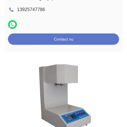
13925747786
Contact nu