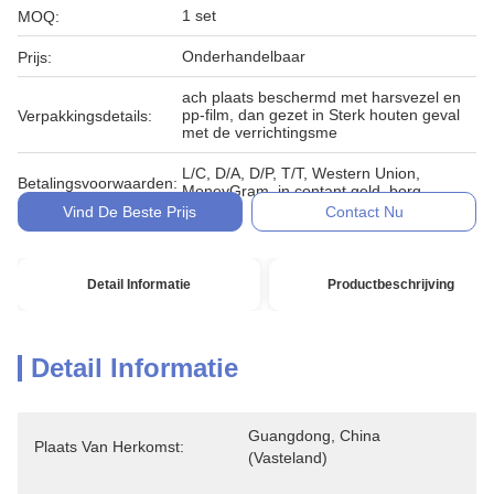
1 set
MOQ:
Onderhandelbaar
Prijs:
ach plaats beschermd met harsvezel en
pp-film, dan gezet in Sterk houten geval
Verpakkingsdetails:
met de verrichtingsme
L/C, D/A, D/P, T/T, Western Union,
Betalingsvoorwaarden:
MoneyGram, in contant geld, borg
Vind De Beste Prijs
Contact Nu
Detail Informatie
Productbeschrijving
Detail Informatie
Guangdong, China 
Plaats Van Herkomst:
(vasteland)