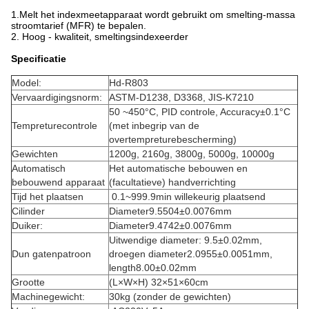
1.Melt het indexmeetapparaat wordt gebruikt om smelting-massa
stroomtarief (MFR) te bepalen.
2. Hoog - kwaliteit, smeltingsindexeerder
Specificatie
Model:
Hd-R803
Vervaardigingsnorm:
ASTM-D1238, D3368, JIS-K7210
50 ~450°C, PID controle, Accuracy±0.1°C
Tempreturecontrole
(met inbegrip van de
overtempreturebescherming)
Gewichten
1200g, 2160g, 3800g, 5000g, 10000g
Automatisch
Het automatische bebouwen en
bebouwend apparaat
(facultatieve) handverrichting
Tijd het plaatsen
0.1~999.9min willekeurig plaatsend
Cilinder
Diameter9.5504±0.0076mm
Duiker:
Diameter9.4742±0.0076mm
Uitwendige diameter: 9.5±0.02mm,
Dun gatenpatroon
droegen diameter2.0955±0.0051mm,
length8.00±0.02mm
Grootte
(L×W×H) 32×51×60cm
Machinegewicht:
30kg (zonder de gewichten)