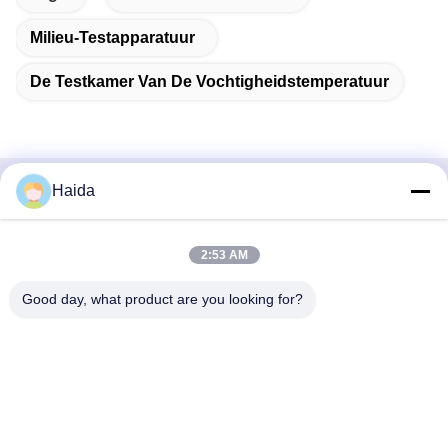
Milieu-Testapparatuur
De Testkamer Van De Vochtigheidstemperatuur
Haida
Snel contact
Adres
2:53 AM
Zaal 105, de Bouw F4, District F, de Digitale Stad van
Good day, what product are you looking for?
Tianan, Nancheng-District, Dongguan-Stad, de Provincie
van Guangdong, China
Tel.
86-0769-89055588
E-mail