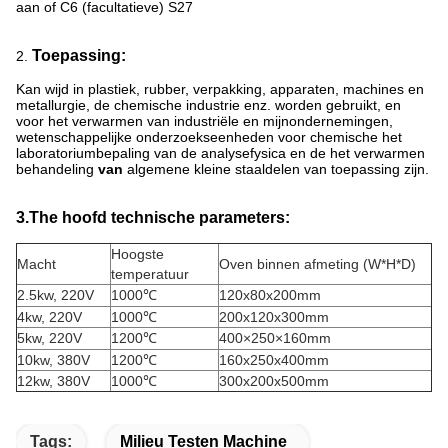
aan of C6 (facultatieve) S27
Toepassing:
2.
Kan wijd in plastiek, rubber, verpakking, apparaten, machines en
metallurgie, de chemische industrie enz. worden gebruikt, en
voor het verwarmen van industriële en mijnondernemingen,
wetenschappelijke onderzoekseenheden voor chemische het
laboratoriumbepaling van
de
analysefysica en de het verwarmen
behandeling
van
algemene kleine staaldelen van toepassing zijn.
3.The hoofd technische parameters:
Hoogste
Macht
Oven binnen afmeting (W*H*D)
temperatuur
2.5kw, 220V
1000℃
120x80x200mm
4kw
, 220V
1000℃
200x120x300mm
5kw
, 220V
1200℃
400×250×160mm
10kw
, 380V
1200℃
160x250x400mm
12kw
, 380V
1000℃
300x200x500mm
Tags:
Milieu Testen Machine