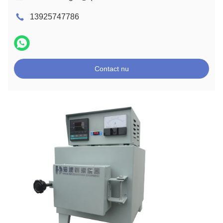
13925747786
Contact nu