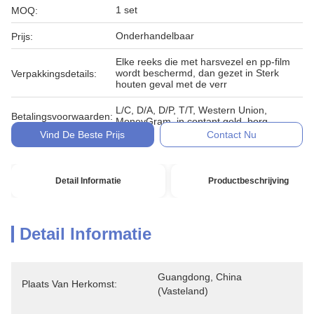
1 set
MOQ:
Onderhandelbaar
Prijs:
Elke reeks die met harsvezel en pp-film
wordt beschermd, dan gezet in Sterk
Verpakkingsdetails:
houten geval met de verr
L/C, D/A, D/P, T/T, Western Union,
Betalingsvoorwaarden:
MoneyGram, in contant geld, borg
Vind De Beste Prijs
Contact Nu
Detail Informatie
Productbeschrijving
Detail Informatie
Guangdong, China 
Plaats Van Herkomst:
(vasteland)