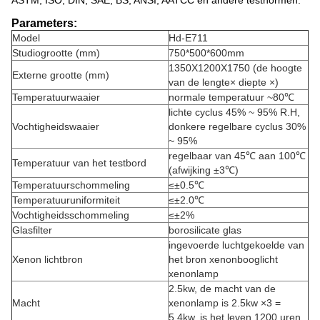
ASTM, ISO, DIN, SAE, BS, ANSI, AATCC en andere testnormen.
Parameters:
Model
Hd-E711
Studiogrootte (mm)
750*500*600mm
1350X1200X1750 (de hoogte
Externe grootte (mm)
van de lengte× diepte ×)
Temperatuurwaaier
normale temperatuur ~80℃
lichte cyclus 45% ~ 95% R.H,
Vochtigheidswaaier
donkere regelbare cyclus 30%
~ 95%
regelbaar van 45℃ aan 100℃
Temperatuur van het testbord
(afwijking ±3℃)
Temperatuurschommeling
≤±0.5℃
Temperatuuruniformiteit
≤±2.0℃
Vochtigheidsschommeling
≤±2%
Glasfilter
borosilicate glas
ingevoerde luchtgekoelde van
Xenon lichtbron
het bron xenonbooglicht
xenonlamp
2.5kw, de macht van de
Macht
xenonlamp is 2.5kw ×3 =
5.4kw, is het leven 1200 uren