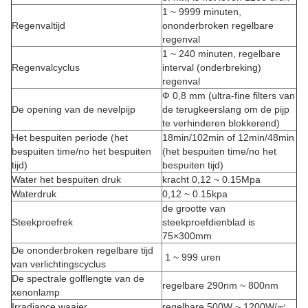
1 ~ 9999 minuten,
Regenvaltijd
ononderbroken regelbare
regenval
1 ~ 240 minuten, regelbare
Regenvalcyclus
interval (onderbreking)
regenval
Ф 0,8 mm (ultra-fine filters van
De opening van de nevelpijp
de terugkeerslang om de pijp
te verhinderen blokkerend)
Het bespuiten periode (het
18min/102min of 12min/48min
bespuiten time/no het bespuiten
(het bespuiten time/no het
tijd)
bespuiten tijd)
Water het bespuiten druk
kracht 0,12 ~ 0.15Mpa
Waterdruk
0,12 ~ 0.15kpa
de grootte van
Steekproefrek
steekproefdienblad is
75×300mm
De ononderbroken regelbare tijd
1 ~ 999 uren
van verlichtingscyclus
De spectrale golflengte van de
regelbare 290nm ~ 800nm
xenonlamp
Irradiance waaier
regelbare 500W ~ 1200W/㎡.