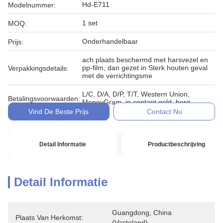
Hd-E711
Modelnummer:
1 set
MOQ:
Onderhandelbaar
Prijs:
ach plaats beschermd met harsvezel en
pp-film, dan gezet in Sterk houten geval
Verpakkingsdetails:
met de verrichtingsme
L/C, D/A, D/P, T/T, Western Union,
Betalingsvoorwaarden:
MoneyGram, in contant geld, borg
Vind De Beste Prijs
Contact Nu
Detail Informatie
Productbeschrijving
Detail Informatie
Guangdong, China 
Plaats Van Herkomst:
(vasteland)