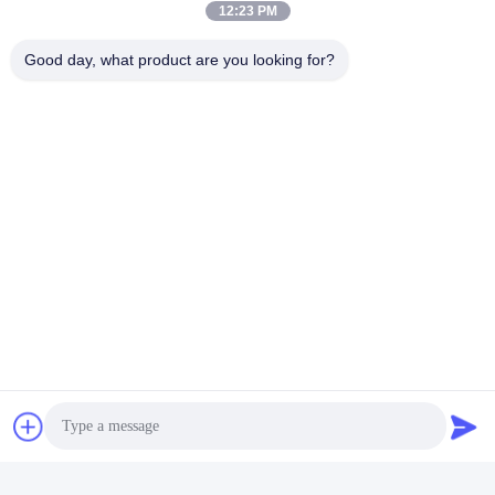
12:23 PM
Tags:
Vergrijzing Test Machine
Good day, what product are you looking for?
UV-Veroudering Testkamer
Versnelde Het Verouderen Kamer
Snel contact
Adres
Zaal 105, de Bouw F4, District F, de Digitale Stad van
Tianan, Nancheng-District, Dongguan-Stad, de Provincie
van Guangdong, China
Tel.
86-0769-89055588