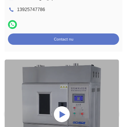
13925747786
Contact nu