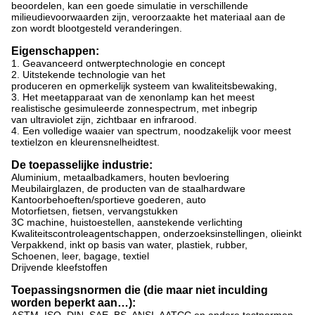
beoordelen, kan een goede simulatie in verschillende
milieudievoorwaarden zijn, veroorzaakte het materiaal aan de
zon wordt blootgesteld veranderingen.
Eigenschappen:
1. Geavanceerd ontwerptechnologie en concept
2. Uitstekende technologie van het
produceren en opmerkelijk systeem van kwaliteitsbewaking,
3. Het meetapparaat van
de
xenonlamp kan het meest
realistische gesimuleerde zonnespectrum, met inbegrip
van ultraviolet zijn, zichtbaar en infrarood.
4. Een volledige waaier van spectrum, noodzakelijk voor meest
textielzon en kleurensnelheidtest.
De toepasselijke industrie:
Aluminium, metaalbadkamers, houten bevloering
Meubilairglazen, de producten van de staalhardware
Kantoorbehoeften/sportieve goederen, auto
Motorfietsen, fietsen, vervangstukken
3C machine, huistoestellen, aanstekende verlichting
Kwaliteitscontroleagentschappen, onderzoeksinstellingen, olieinkt
Verpakkend, inkt op basis van water, plastiek, rubber,
Schoenen, leer, bagage, textiel
Drijvende kleefstoffen
Toepassingsnormen die (die maar niet inculding
worden beperkt aan…):