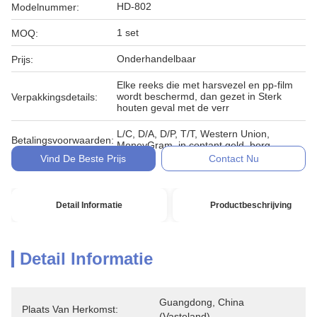
HD-802
Modelnummer:
1 set
MOQ:
Onderhandelbaar
Prijs:
Elke reeks die met harsvezel en pp-film
wordt beschermd, dan gezet in Sterk
Verpakkingsdetails:
houten geval met de verr
L/C, D/A, D/P, T/T, Western Union,
Betalingsvoorwaarden:
MoneyGram, in contant geld, borg
Vind De Beste Prijs
Contact Nu
Detail Informatie
Productbeschrijving
Detail Informatie
Guangdong, China 
Plaats Van Herkomst:
(vasteland)