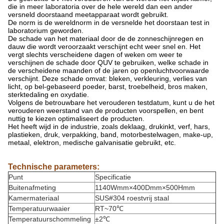
die in meer laboratoria over de hele wereld dan een ander
versneld doorstaand meetapparaat wordt gebruikt.
De norm is de wereldnorm in de versnelde het doorstaan test in
laboratorium geworden.
De schade van het materiaal door de de zonneschijnregen en
dauw die wordt veroorzaakt verschijnt echt weer snel en. Het
vergt slechts verscheidene dagen of weken om weer te
verschijnen de schade door QUV te gebruiken, welke schade in
de verscheidene maanden of de jaren op openluchtvoorwaarde
verschijnt. Deze schade omvat: bleken, verkleuring, verlies van
licht, op bel-gebaseerd poeder, barst, troebelheid, bros maken,
sterktedaling en oxydatie.
Volgens de betrouwbare het verouderen testdatum, kunt u de het
verouderen weerstand van de producten voorspellen, en bent
nuttig te kiezen optimaliseert de producten.
Het heeft wijd in de industrie, zoals deklaag, drukinkt, verf, hars,
plastieken, druk, verpakking, band, motorbestelwagen, make-up,
metaal, elektron, medische galvanisatie gebruikt, etc.
Technische parameters:
Punt
Specificatie
Buitenafmeting
1140Wmm×400Dmm×500Hmm
Kamermateriaal
SUS#304 roestvrij staal
Temperatuurwaaier
RT~70℃
Temperatuurschommeling
±2℃