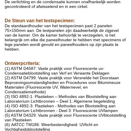
De verlichting en de condensatie kunnen onafhankelijk worden
gecontroleerd of afwisselend en in een cirkel.
De Steun van het testspecimen:
De standaardhouder van het testspecimen past 2 panelen
75×150mm aan. De testpanelen zijn daadwerkelijk de zijgevel
van de kamer. Om de kamer behoorlijk te verzegelen, is het
belangrijk om elke die paneelhouder te hebben met specimens of
lege panelen wordt gevuld en paneelhouders op zijn plaats te
hebben.
Ontwerpcriteria:
(1) ASTM D4587: Vaste praktijk voor Fluorescente uv-
Condensatieblootstelling van Verf en Verwante Deklagen
(2) ASTM D4799: Vaste praktijk voor Versnelde het Doorstaan
Beproevingsomstandigheden en Procedures voor Bitumineuze
Materialen (Fluorescente UV, Waternevel, en
Condensatiemethode)
(3) ISO 4892-1: Plastieken – Methodes van Blootstelling aan
Laboratorium Lichtbronnen – Deel 1: Algemene begeleiding
(4) ISO 4892-3: Plastieken - Methodes van Blootstelling aan
Laboratorium Lichtbronnen - Deel 3: Fluorescente UVlampen
(5) ASTM D4329: Vaste praktijk voor Fluorescente UVblootstelling
van Plastieken
(6) AATCC TM186: Weerbestendigheid: UVlicht en
Vochtigheidsblootstelling