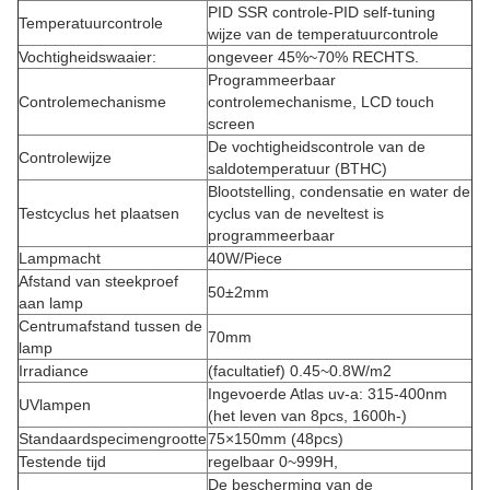
PID SSR controle-PID self-tuning
Temperatuurcontrole
wijze van de temperatuurcontrole
Vochtigheidswaaier:
ongeveer 45%~70% RECHTS.
Programmeerbaar
Controlemechanisme
controlemechanisme, LCD touch
screen
De vochtigheidscontrole van de
Controlewijze
saldotemperatuur (BTHC)
Blootstelling, condensatie en water de
Testcyclus het plaatsen
cyclus van de neveltest is
programmeerbaar
Lampmacht
40W/Piece
Afstand van steekproef
50±2mm
aan lamp
Centrumafstand tussen de
70mm
lamp
Irradiance
(facultatief) 0.45~0.8W/m2
Ingevoerde Atlas uv-a: 315-400nm
UVlampen
(het leven van 8pcs, 1600h-)
Standaardspecimengrootte
75×150mm (48pcs)
Testende tijd
regelbaar 0~999H,
De bescherming van de