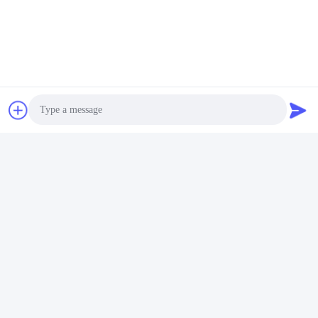
Photo
Video Call
Audio Call