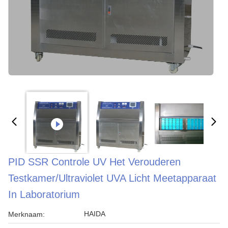
PID SSR Controle UV Het Verouderen
Testkamer/Ultraviolet UVA Licht Meetapparaat
In Laboratorium
HAIDA
Merknaam: