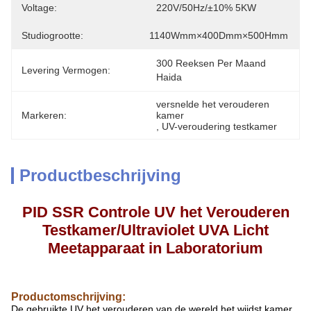
Voltage:
220V/50Hz/±10% 5KW
Studiogrootte:
1140Wmm×400Dmm×500Hmm
300 Reeksen Per Maand 
Levering Vermogen:
Haida
versnelde het verouderen 
Markeren:
kamer
, 
UV-veroudering testkamer
Productbeschrijving
PID SSR Controle UV het Verouderen
Testkamer/Ultraviolet UVA Licht
Meetapparaat
in Laboratorium
Productomschrijving:
De gebruikte UV het verouderen van de wereld het wijdst kamer,