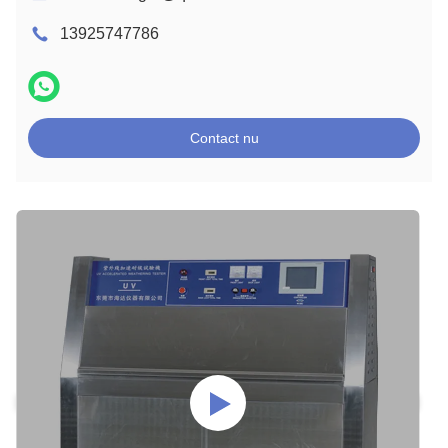
13925747786
Contact nu