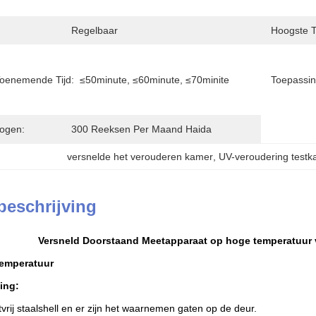
Regelbaar
Hoogste T
oenemende Tijd:
≤50minute, ≤60minute, ≤70minite
Toepassin
ogen:
300 Reeksen Per Maand Haida
versnelde het verouderen kamer
, 
UV-veroudering test
beschrijving
Versneld Doorstaand Meetapparaat op hoge temperatuur v
emperatuur
ing:
tvrij staalshell en er zijn het waarnemen gaten op de deur.