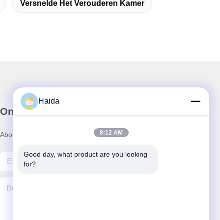
Versnelde Het Verouderen Kamer
Haida
Onze Nieuwsbrief
8:12 AM
Abonneer u op onze nieuwsbrief voor kortingen en meer.
Good day, what product are you looking 
for?