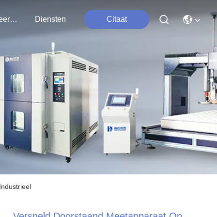
Contacteer Ons
Diensten
Citaat
ndustrieel
Versneld Doorstaand Meetapparaat Op