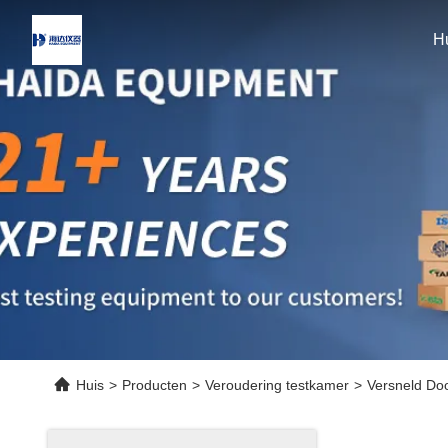
H
Huis
>
Producten
>
Veroudering testkamer
>
Versneld Do