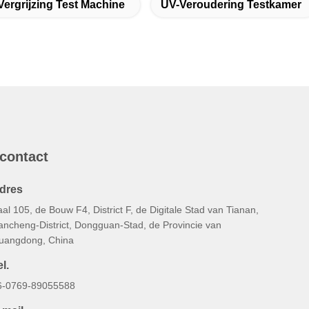
Vergrijzing Test Machine
UV-Veroudering Testkamer
 contact
dres
al 105, de Bouw F4, District F, de Digitale Stad van Tianan,
ancheng-District, Dongguan-Stad, de Provincie van
uangdong, China
l.
6-0769-89055588