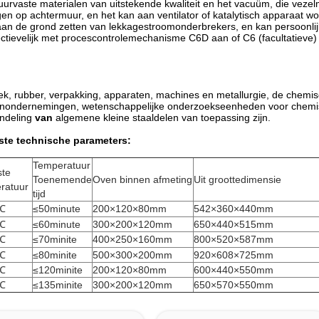
uurvaste materialen van uitstekende kwaliteit en het vacuüm, die veze
gen op achtermuur, en het kan aan ventilator of katalytisch apparaat 
 aan de grond zetten van lekkagestroomonderbrekers, en kan persoonli
ectievelijk met procescontrolemechanisme C6D aan of C6 (facultatieve)
tiek, rubber, verpakking, apparaten, machines en metallurgie, de chemi
mijnondernemingen, wetenschappelijke onderzoekseenheden voor chemi
ndeling
van
algemene kleine staaldelen van toepassing zijn.
ste technische parameters:
Temperatuur
te
Toenemende
Oven binnen afmeting
Uit groottedimensie
ratuur
tijd
℃
≤50minute
200×120×80mm
542×360×440mm
℃
≤60minute
300×200×120mm
650×440×515mm
℃
≤70minite
400×250×160mm
800×520×587mm
℃
≤80minite
500×300×200mm
920×608×725mm
℃
≤120minite
200×120×80mm
600×440×550mm
℃
≤135minite
300×200×120mm
650×570×550mm