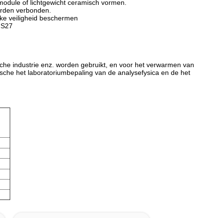
lmodule of lichtgewicht ceramisch vormen.
worden verbonden.
jke veiligheid beschermen
 S27
sche industrie enz. worden gebruikt, en voor het verwarmen van
sche het laboratoriumbepaling van
de
analysefysica en de het