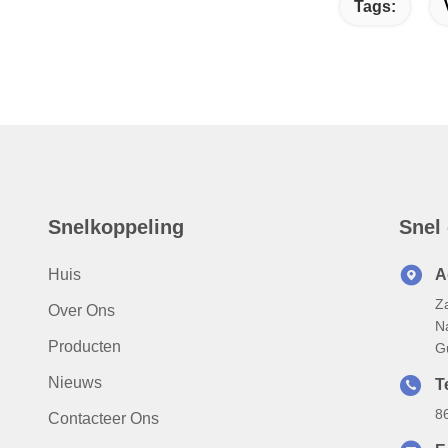
Tags:
Snelkoppeling
Snel
Huis
A
Za
Over Ons
N
Producten
G
Nieuws
Te
8
Contacteer Ons