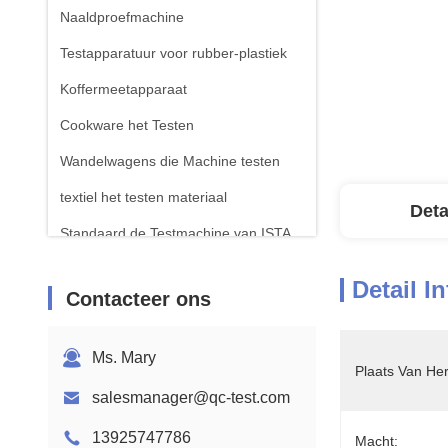
Naaldproefmachine
Testapparatuur voor rubber-plastiek
Koffermeetapparaat
Cookware het Testen
Wandelwagens die Machine testen
textiel het testen materiaal
Deta
Standaard de Testmachine van ISTA
Testapparatuur voor batterijen
Detail I
Contacteer ons
Chemische analysemachine
Toestellen voor het testen van
Ms. Mary
ontvlambaarheid
Plaats Van He
salesmanager@qc-test.com
13925747786
Macht: