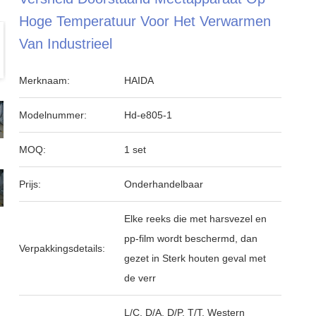
Hoge Temperatuur Voor Het Verwarmen
Van Industrieel
Merknaam:
HAIDA
Modelnummer:
Hd-e805-1
MOQ:
1 set
Prijs:
Onderhandelbaar
Elke reeks die met harsvezel en
pp-film wordt beschermd, dan
Verpakkingsdetails:
gezet in Sterk houten geval met
de verr
L/C, D/A, D/P, T/T, Western