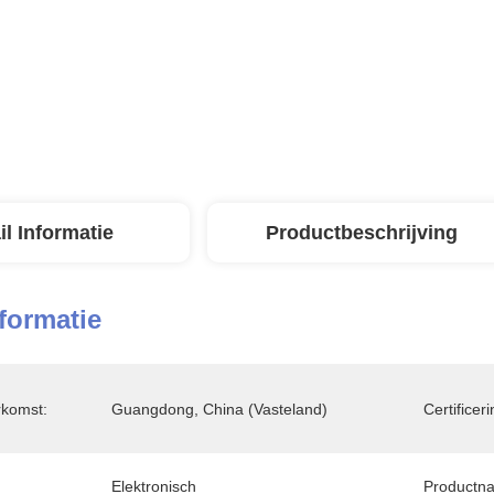
il Informatie
Productbeschrijving
nformatie
rkomst:
Guangdong, China (vasteland)
Certificeri
Elektronisch
Productn