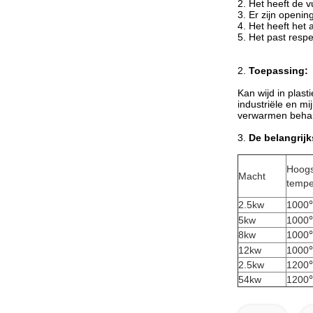
2.
Het heeft de v
3.
Er zijn openin
4.
Het heeft het
5.
Het past resp
2.
Toepassing:
Kan wijd in plas
industriële en 
verwarmen beha
3.
De belangrijk
Hoogs
Macht
tempe
2.5kw
1000
5kw
1000
8kw
1000
12kw
1000
2.5kw
1200
54kw
1200