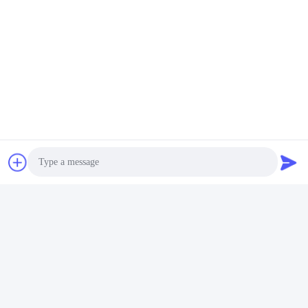
Tags:
Vergrijzing Test Machine
UV-Veroudering Testkamer
Versnelde Het Verouderen Kamer
Photo
Snel contact
Video Call
Adres
Audio Call
Zaal 105, de Bouw F4, District F, de Digitale Stad van