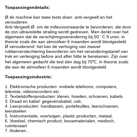
Toepassingendetails:
Ø de machine kan twee tests doen: anti-vergeelt en het
verouderen.
Anti-Vergeelt Ø: om de milieuvoorwaarde te bevorderen, die door
de zon ultraviolette straling wordt gedreven. Men denkt over het
algemeen dat de verschijningsverandering bij 50 ' C 9 uren, in
theorie zoals die aan atmosfeer 6 maanden wordt blootgesteld.
Ø verouderend: het kan de verhoging van zwavel
rubberverslechtering bevorderen om het veranderingstarief van
trek en verlenging before and after hitte te berekenen. Zijn over
het algemeen gedacht die test één dag bij 70℃, in theorie zoals
die aan de atmosfeer 6 maanden wordt blootgesteld.
Toepassingsindustrie:
1. Elektronische producten: mobiele telefoons, computers,
televisie, videorecorders etc.
2. Textielstoffenproducten: kleren, hoeden, schoenen, kabels
3. Draad en kabel: gegevenskabel, usb,
4. Leerproducten: handtassen, portefeuilles, leerschoenen,
leerstoelen
5. Instrumentatie, voertuigen, plastic producten, metaal,
6. Voedsel, chemisch product, bouwmaterialen, medisch,
ruimtevaart
7. Anderen…