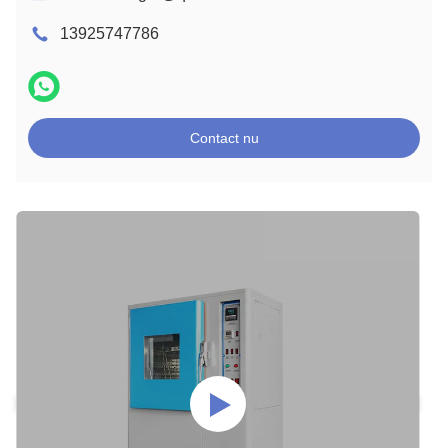
13925747786
Contact nu