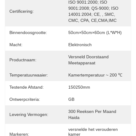
ISO 9001:2000; ISO 
9001:2008; QS-9000; ISO 
Certificering:
14001:2004; CE, , SMC, 
CMC, CPA, CE,CMA,IMC
Binnendoosgrootte:
50cm×50cm×60cm (L*W*H)
Macht:
Elektronisch
Versneld Doorstaand 
Productnaam:
Meetapparaat
Temperatuurwaaier:
Kamertemperatuur ~ 200 ℃
Testende Afstand:
150250mm
Ontwerpcriteria:
GB
300 Reeksen Per Maand 
Levering Vermogen:
Haida
versnelde het verouderen 
Markeren:
kamer