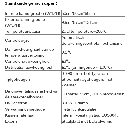
Standaardeigenschappen:
Interne kamergrootte (W*D*H)
50cm*50cm*60cm
Externe kamergrootte
93cm*57cm*131cm
(W*D*H)
Temperatuurwaaier
Zaal temperature~200℃
Automatisch
Controlewijze
Berekeningscontrolemechanisme
De nauwkeurigheid van de
0.1℃
temperatuurvertoning
Controlenauwkeurigheid
±3℃
Distributienauwkeurigheid
±1℃ (omringende ~ 100℃)
0-999 uren, het Type van
Tijdgeheugen
Stroomuitvalgeheugen, met
Zoemer
De omwentelingssnelheid van
Diameter 45cm, 10±2-broodje/min
de steekproefhouder
UV lichtbron
300W UVlamp
Verwarmingsmethode
Hete luchtcirculatie
Kamermateriaal
Intern: Roestvrij staal SUS304;
Extern
Staalplaat met bakselvernis