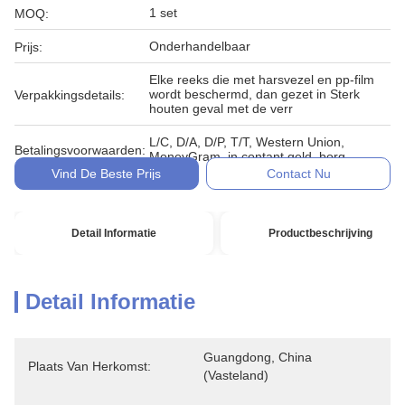
1 set
MOQ:
Onderhandelbaar
Prijs:
Elke reeks die met harsvezel en pp-film
wordt beschermd, dan gezet in Sterk
Verpakkingsdetails:
houten geval met de verr
L/C, D/A, D/P, T/T, Western Union,
Betalingsvoorwaarden:
MoneyGram, in contant geld, borg
Vind De Beste Prijs
Contact Nu
Detail Informatie
Productbeschrijving
Detail Informatie
Guangdong, China 
Plaats Van Herkomst:
(vasteland)