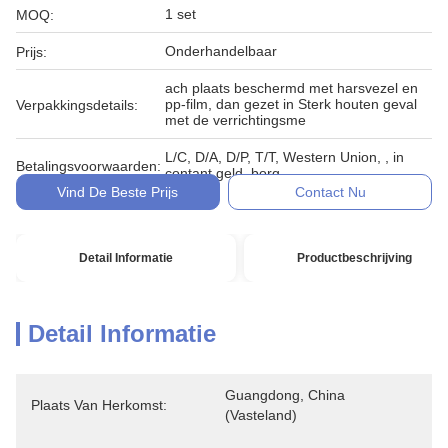
1 set
MOQ:
Onderhandelbaar
Prijs:
ach plaats beschermd met harsvezel en
pp-film, dan gezet in Sterk houten geval
Verpakkingsdetails:
met de verrichtingsme
L/C, D/A, D/P, T/T, Western Union, , in
Betalingsvoorwaarden:
contant geld, borg
Vind De Beste Prijs
Contact Nu
Detail Informatie
Productbeschrijving
Detail Informatie
Guangdong, China 
Plaats Van Herkomst:
(vasteland)