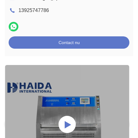
13925747786
Contact nu