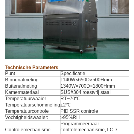
Technische Parameters
Punt
Specificatie
Binnenafmeting
1140W×650D×500Hmm
Buitenafmeting
1340W×700D×1800Hmm
Kamermateriaal
SUS#304 roestvrij staal
Temperatuurwaaier
RT~70℃
Temperatuurschommeling
±2℃
Temperatuurcontrole
PID SSR controle
Vochtigheidswaaier:
≥95%RH
Programmeerbaar
Controlemechanisme
controlemechanisme, LCD