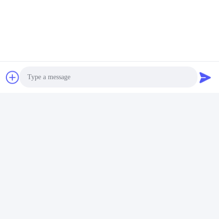
Photo
Video Call
Audio Call
Het UV Versnelde Doorstaan Tester_pdf.pdf
Tags:
Vergrijzing Test Machine