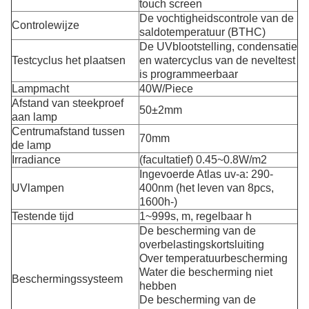
touch screen
De vochtigheidscontrole van de
Controlewijze
saldotemperatuur (BTHC)
De UVblootstelling, condensatie
Testcyclus het plaatsen
en watercyclus van de neveltest
is programmeerbaar
Lampmacht
40W/Piece
Afstand van steekproef
50±2mm
aan lamp
Centrumafstand tussen
70mm
de lamp
Irradiance
(facultatief) 0.45~0.8W/m2
Ingevoerde Atlas uv-a: 290-
UVlampen
400nm (het leven van 8pcs,
1600h-)
Testende tijd
1~999s, m, regelbaar h
De bescherming van de
overbelastingskortsluiting
Over temperatuurbescherming
Water die bescherming niet
Beschermingssysteem
hebben
De bescherming van de