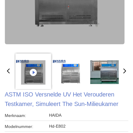
ASTM ISO Versnelde UV Het Verouderen
Testkamer, Simuleert The Sun-Milieukamer
HAIDA
Merknaam:
Hd-E802
Modelnummer: