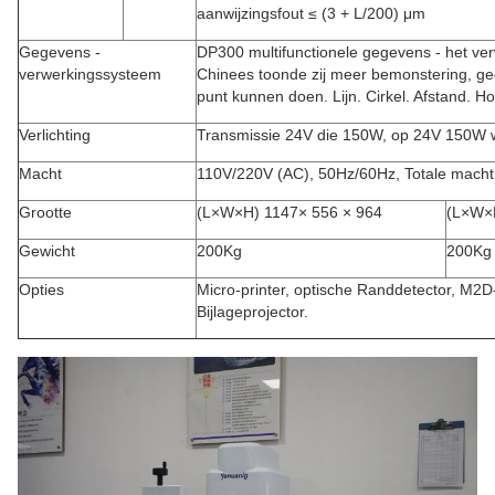
aanwijzingsfout ≤ (3 + L/200) μm
Gegevens -
DP300 multifunctionele gegevens - het ve
verwerkingssysteem
Chinees toonde zij meer bemonstering, g
punt kunnen doen. Lijn. Cirkel. Afstand. 
Verlichting
Transmissie 24V die 150W, op 24V 150W 
Macht
110V/220V (AC), 50Hz/60Hz, Totale mach
Grootte
(L×W×H) 1147× 556 × 964
(L×W×
Gewicht
200Kg
200Kg
Opties
Micro-printer, optische Randdetector, M2D-s
Bijlageprojector.