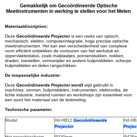
Gemakkelijk om Gecoördineerde Optische
Meetinstrumenten in werking te stellen voor het Meten
Materiaaldiscription:
Deze
Gecoördineerde Projector
is een reeks van optisch,
mechanisch, elektro, computerintegratie, hoge precisie optische
meetinstrumenten. Het kan een verscheidenheid van complexe
vorm efficiënt ontdekken de contouren van het werkstuk en
oppervlaktestatus, zoals malplaatjes, ponsenstukken, nokken,
draden, toestellen, vormsnijder en andere hulpmiddelen, scherpe
hulpmiddelen en delen rangschikken.
De toepasselijke industrie:
Deze
Gecoördineerde Projector wordt
wijd gebruikt in
machines, vormen, hulpmiddelen, instrumenten, elektronika, de
lichte industrie, metend ruimten en workshops zijn essentieel voor
een soort het materiaal van
de
testmeting.
Technische parameter:
Model
Hd-HB12
Gecoördineerde
Hd-H
Projector
Projec
Het projectiescherm
Φ330mm
Φ425