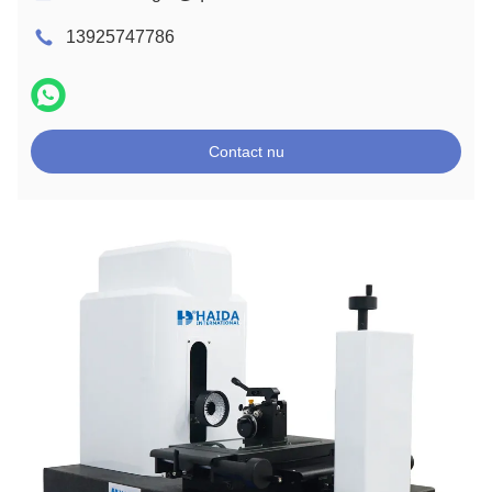
13925747786
Contact nu