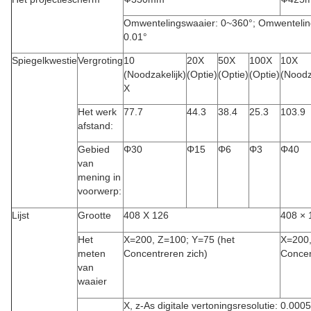
Omwentelingswaaier: 0~360°; Omwentelings 
0.01°
Spiegelkwestie
Vergroting
10
20X
50X
100X
10X
(Noodzakelijk)
(Optie)
(Optie)
(Optie)
(Noodz
X
Het werk
77.7
44.3
38.4
25.3
103.9
afstand:
Gebied
Φ30
Φ15
Φ6
Φ3
Φ40
van
mening in
voorwerp:
Lijst
Grootte
408 X 126
408 × 
Het
X=200, Z=100; Y=75 (
het
X=200
meten
Concentreren zich
)
Concen
van
waaier
X, z-As digitale vertoningsresolutie: 0.0