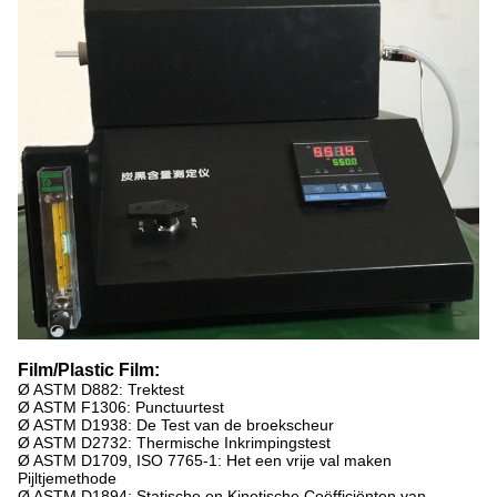
Film/Plastic Film:
Ø ASTM D882: Trektest
Ø ASTM F1306: Punctuurtest
Ø ASTM D1938: De Test van de broekscheur
Ø ASTM D2732: Thermische Inkrimpingstest
Ø ASTM D1709, ISO 7765-1: Het een vrije val maken
Pijltjemethode
Ø ASTM D1894: Statische en Kinetische Coëfficiënten van