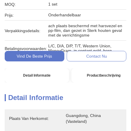
1 set
MOQ:
Onderhandelbaar
Prijs:
ach plaats beschermd met harsvezel en
pp-film, dan gezet in Sterk houten geval
Verpakkingsdetails:
met de verrichtingsme
L/C, D/A, D/P, T/T, Western Union,
Betalingsvoorwaarden:
MoneyGram, in contant geld, borg
Vind De Beste Prijs
Contact Nu
Detail Informatie
Productbeschrijving
Detail Informatie
Guangdong, China 
Plaats Van Herkomst:
(vasteland)