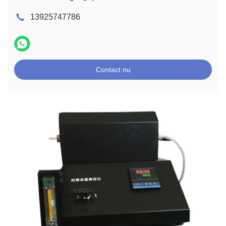
13925747786
Contact nu