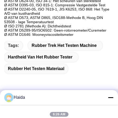
Ø ASTM D624-00, ISO 34-1: Het scheuren van sterktetest
Ø ASTM D395-03, ISO 815-1: Compressie Vastgestelde Test
Ø ASTM D2240-05, ISO 7619-1, JIS K6253, ISO 868: Het Type
A/D van kusthardheid
Ø ASTM D573, ASTM D865, ISO188-Methode B, Hoog DIN
53508 - lage Temperatuurtest
Ø ISO 2781 (Methode A): Dichtheidstest
Ø ASTM D5289-95/ISO6502: Geen-rotorreometer/Curemeter
Ø ASTM D1646: Mooneyviscositeitsmeter
Tags:
Rubber Trek Het Testen Machine
Hardheid Van Het Rubber Tester
Rubber Het Testen Materiaal
Haida
Snel contact
Adres
6:26 AM