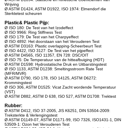
Wrijving
Ø ASTM D1424, ASTM D1922, ISO 1974: Elmendorf die
Sterktetest scheuren
Plastic& Plastic Pijp:
Ø ISO 180: De Test van het Izodeffect
Ø ISO 9966: Ring Stiffness Test
Ø ISO 179: De Test van het Charpyeffect
Ø ISO 4892: Het doorstaan van het Verouderen Test
Ø ASTM D3163: Plastic overlapping-Scheerbeurt Test
Ø ISO 4422, ISO 3127: De Test van het pijpeffect
Ø ASTM D4565, ISO 11357, EN 728: DSC/OIT
Ø ISO 75: De Temperatuur van de hitteafbuiging (HDT)
Ø ASTM D1598: Hydrostatische Druk en Uitbarstingstest
Ø ISO 1133, ASTM D1238: Smeltingsstroom Rate Test
(MFR/MVR)
Ø ASTM D790, ISO 178, ISO 14125, ASTM D6272:
Krommingstest
Ø ISO 306, ASTM D1525: Vicat Zacht wordende Temperatuur
(VST)
Ø ASTM D882, ASTM D 638, ISO 527, ASTM D1708: Trektest
Rubber:
Ø ASTM D412, ISO 37-2005, JIS K6251, DIN 53504-2009:
Treksterkte & Verlengingstest
Ø ASTM D1149-07, ASTM D1171-99, ISO 7326, ISO1431-1, DIN
53509-1: Ozon het Verouderen Test