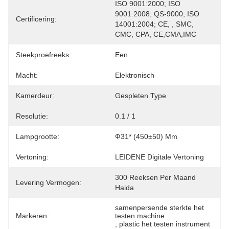
ISO 9001:2000; ISO 
9001:2008; QS-9000; ISO 
Certificering:
14001:2004; CE, , SMC, 
CMC, CPA, CE,CMA,IMC
Steekproefreeks:
Een
Macht:
Elektronisch
Kamerdeur:
Gespleten Type
Resolutie:
0.1 / 1
Lampgrootte:
Ф31* (450±50) Mm
Vertoning:
LEIDENE Digitale Vertoning
300 Reeksen Per Maand 
Levering Vermogen:
Haida
samenpersende sterkte het 
Markeren:
testen machine
, 
plastic het testen instrument