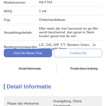
Hd-F763
Modelnummer:
1 set
MOQ:
Onderhandelbaar
Prijs:
Elke reeks die met harsvezel en pp-film
wordt beschermd, dan gezet in Sterk
Verpakkingsdetails:
houten geval met de verr
L/C, D/A, D/P, T/T, Western Union, , in
Betalingsvoorwaarden:
contant geld, borg
Vind De Beste Prijs
Contact Nu
Detail Informatie
Productbeschrijving
Detail Informatie
Guangdong, China 
Plaats Van Herkomst:
(vasteland)