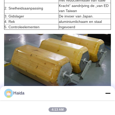
met reductiemiddel van Italië
Kracht“ aandrijving de „van ED
2. Snelheidsaanpassing
van Taiwan
3. Gidslager
De invoer van Japan.
4. Rek
aluminiumlichaam en staal
5. Controleelementen
Ingevoerd
Haida
4:13 AM