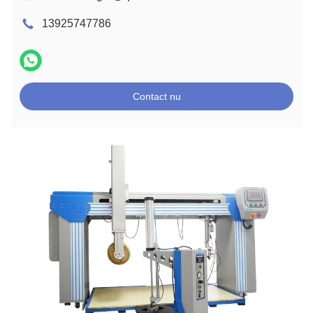
13925747786
Contact nu