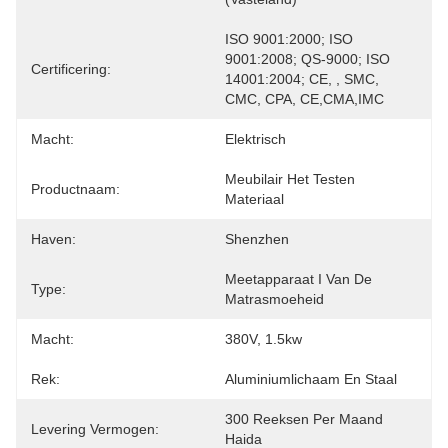
ISO 9001:2000; ISO 
9001:2008; QS-9000; ISO 
Certificering:
14001:2004; CE, , SMC, 
CMC, CPA, CE,CMA,IMC
Macht:
Elektrisch
Meubilair Het Testen 
Productnaam:
Materiaal
Haven:
Shenzhen
Meetapparaat I Van De 
Type:
Matrasmoeheid
Macht:
380V, 1.5kw
Rek:
Aluminiumlichaam En Staal
300 Reeksen Per Maand 
Levering Vermogen:
Haida