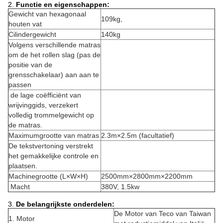
2.
Functie en eigenschappen:
Gewicht van hexagonaal
109kg,
houten vat
Cilindergewicht
140kg
Volgens verschillende matras
om de het rollen slag (pas de
positie van de
grensschakelaar) aan aan te
passen
de lage coëfficiënt van
wrijvinggids, verzekert
volledig trommelgewicht op
de matras.
Maximumgrootte van matras
2.3m×2.5m (facultatief)
De tekstvertoning verstrekt
het gemakkelijke controle en
plaatsen.
Machinegrootte (L×W×H)
2500mm×2800mm×2200mm
Macht
380V, 1.5kw
3.
De belangrijkste onderdelen:
De Motor van Teco van Taiwan
1. Motor