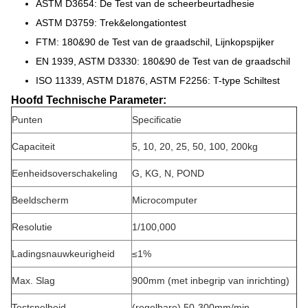
ASTM D3654: De Test van de scheerbeurtadhesie
ASTM D3759: Trek&elongationtest
FTM: 180&90 de Test van de graadschil, Lijnkopspijker
EN 1939, ASTM D3330: 180&90 de Test van de graadschil
ISO 11339, ASTM D1876, ASTM F2256: T-type Schiltest
Hoofd Technische Parameter:
Punten
Specificatie
Capaciteit
5, 10, 20, 25, 50, 100, 200kg
Eenheidsoverschakeling
G, KG, N, POND
Beeldscherm
Microcomputer
Resolutie
1/100,000
Ladings
nauwkeurigheid
≤1%
Max. Slag
900mm (met inbegrip van inrichting)
Testsnelheid
(regelbare) 50-300mm/min