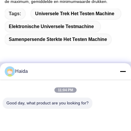
de maximum, gemiddelde en minimumwaarde drukken.
Tags:
Universele Trek Het Testen Machine
Elektronische Universele Testmachine
Samenpersende Sterkte Het Testen Machine
Haida
Snel contact
Adres
11:04 PM
Zaal 105, de Bouw F4, District F, de Digitale Stad van
Good day, what product are you looking for?
Tianan, Nancheng-District, Dongguan-Stad, de Provincie
van Guangdong, China
Tel.
86-0769-89055588