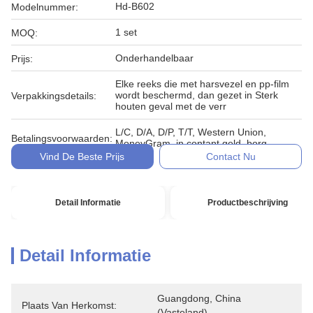
Hd-B602
Modelnummer:
1 set
MOQ:
Onderhandelbaar
Prijs:
Elke reeks die met harsvezel en pp-film
wordt beschermd, dan gezet in Sterk
Verpakkingsdetails:
houten geval met de verr
L/C, D/A, D/P, T/T, Western Union,
Betalingsvoorwaarden:
MoneyGram, in contant geld, borg
Vind De Beste Prijs
Contact Nu
Detail Informatie
Productbeschrijving
Detail Informatie
Guangdong, China 
Plaats Van Herkomst:
(vasteland)