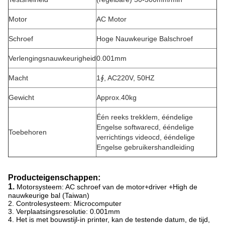
Motor
AC Motor
Schroef
Hoge Nauwkeurige Balschroef
Verlengingsnauwkeurigheid
0.001mm
Macht
1∮, AC220V, 50HZ
Gewicht
Approx.40kg
Één reeks trekklem, ééndelige
Engelse softwarecd, ééndelige
Toebehoren
verrichtings videocd, ééndelige
Engelse gebruikershandleiding
Producteigenschappen:
1.
Motorsysteem: AC schroef van de motor+driver +High de
nauwkeurige bal (Taiwan)
2. Controlesysteem: Microcomputer
3. Verplaatsingsresolutie: 0.001mm
4. Het is met bouwstijl-in printer, kan de testende datum, de tijd,