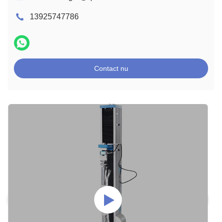
13925747786
Contact nu