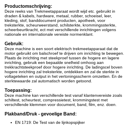
Productomschrijving:
Deze reeks van Trekmeetapparaat wordt wijd etc. gebruikt in
draden & kabels, hardware, metaal, rubber, schoeisel, leer,
kleding, stof, banddocument producten, apotheek, voor
treksterkte, scheurweerstand, schilsterkte, krommingssterkte,
scheerbeurtkracht, ect met verschillende inrichtingen volgens
nationale en internationale vereiste normenklant.
Gebruik:
Deze machine is een soort elektrisch trekmeetapparaat dat de
motor gebruikt om balschroef te drijven om inrichting te bewegen.
Plaats de inrichting met steekproef tussen de hogere en lagere
inrichting, gebruik een bepaalde snelheid omhoog aan
trekkrachtsteekproef door hogere inrichting. De ladingscel boven
hogere inrichting zal treksterkte, ontdekken en zal de sterkte in
voltageteken en output in het vertoningsscherm omzetten. En de
sterktewaarde zal automatisch worden getoond.
Toepassing:
Deze machine kan verschillende test vanaf klantenvereiste zoals
schiltest, scheurtest, compressietest, krommingstest met
verschillende klemmen voor document, band, film, enz. doen.
Plakband/Druk - gevoelige Band:
EN 1719: De Test van de lijnkopspijker