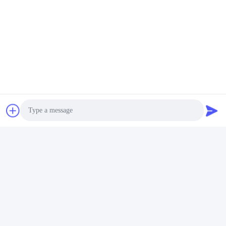
Snel contact
Adres
Zaal 105, de Bouw F4, District F, de Digitale Stad van
Tianan, Nancheng-District, Dongguan-Stad, de Provincie
van Guangdong, China
Tel.
86-0769-89055588
E-mail
Photo
salesmanager@qc-test.com
Video Call
Audio Call