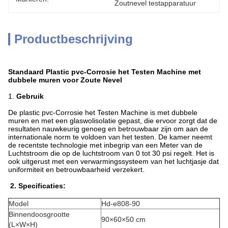
Zoutnevel testapparatuur
Productbeschrijving
Standaard Plastic pvc-Corrosie het Testen Machine met
dubbele muren voor Zoute Nevel
1.
Gebruik
De plastic pvc-Corrosie het Testen Machine is met dubbele
muren en met een glaswolisolatie gepast, die ervoor zorgt dat de
resultaten nauwkeurig genoeg en betrouwbaar zijn om aan de
internationale norm te voldoen van het testen. De kamer neemt
de recentste technologie met inbegrip van een Meter van de
Luchtstroom die op de luchtstroom van 0 tot 30 psi regelt. Het is
ook uitgerust met een verwarmingssysteem van het luchtjasje dat
uniformiteit en betrouwbaarheid verzekert.
2. Specificaties:
Model
Hd-e808-90
Binnendoosgrootte
90×60×50 cm
(L×W×H)