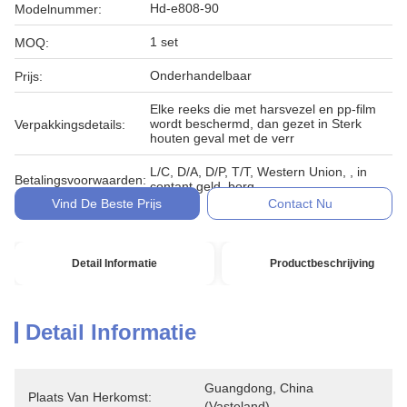
Hd-e808-90
Modelnummer:
1 set
MOQ:
Onderhandelbaar
Prijs:
Elke reeks die met harsvezel en pp-film
wordt beschermd, dan gezet in Sterk
Verpakkingsdetails:
houten geval met de verr
L/C, D/A, D/P, T/T, Western Union, , in
Betalingsvoorwaarden:
contant geld, borg
Vind De Beste Prijs
Contact Nu
Detail Informatie
Productbeschrijving
Detail Informatie
Guangdong, China 
Plaats Van Herkomst:
(vasteland)