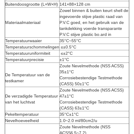
Buitendoosgrootte (L×W×H)
141×88×128 cm
Zowel binnen & buiten keurt shell de
ingevoerde stijve plastic raad van
Materiaalmateriaal
P.V.C goed, en het gebruik van de
tankdekking voerde transparante
P.V.C stijve plastic bo.ard in
Temperatuurwaaier
35°C~55°C
Temperatuurschommelingen
≤±0.5°C
Temperatuuruniformiteit
≤±2°C
Temperatuurprecisie
±1°C
Zoute Nevelmethode (NSS ACSS)
35±1°C
De Temperatuur van de
Corrosiebestendige Testmethode
testkamer
(CASS) 50±1°C
Zoute Nevelmethode (NSS ACSS)
De verzadigde Temperatuur
47±1°C
van het luchtvat
Corrosiebestendige Testmethode
(CASS) 63±1°C
Pekeltemperatuur
35°C±1°C
Nevelhoeveelheid
1.0~2.0 ml/80cm2/u
Zoute Nevelmethode (NSS
ACSS6.5~7.2)