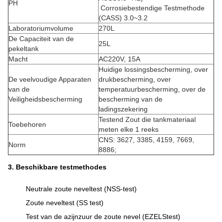
PH
Corrosiebestendige Testmethode
(CASS) 3.0~3.2
Laboratoriumvolume
270L
De Capaciteit van de
25L
pekeltank
Macht
AC220V, 15A
Huidige lossingsbescherming, over
De veelvoudige Apparaten
drukbescherming, over
van de
temperatuurbescherming, over de
Veiligheidsbescherming
bescherming van de
ladingszekering
Testend Zout die tankmateriaal
Toebehoren
meten elke 1 reeks
CNS: 3627, 3385, 4159, 7669,
Norm
8886;
3. Beschikbare testmethodes
Neutrale zoute neveltest (NSS-test)
Zoute neveltest (SS test)
Test van de azijnzuur de zoute nevel (EZELStest)