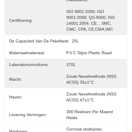
ISO 9001:2000; ISO 
9001:2008; QS-9000; ISO 
Certificering:
14001:2004; CE, , SMC, 
CMC, CPA, CE,CMA,IMC
De Capaciteit Van De Pekeltank:
25L
Materiaalmateriaal:
P.V.C Stijve Plastic Raad
Laboratoriumvolume:
270L
Zoute Nevelmethode (NSS 
Macht:
ACSS) 35±1°C
Zoute Nevelmethode (NSS 
Haven:
ACSS) 47±1°C
300 Reeksen Per Maand 
Levering Vermogen:
Haida
Corrosie testkamer
, 
Markeren: