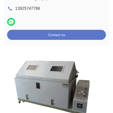
13925747786
Contact nu