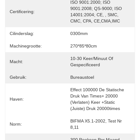
ISO 9001:2000; ISO 
9001:2008; QS-9000; ISO 
Certificering:
14001:2004; CE, , SMC, 
CMC, CPA, CE,CMA,IMC
Cilinderslag:
0300mm
Machinegrootte:
270*85*80cm
10-30 Keer/minuut Of 
Macht:
Gespecificeerd
Gebruik:
Bureaustoel
Effect 100000 De Statische 
Druk Van Times+ 20000 
Haven:
(verlaten) Keer +static 
(juiste) Druk 20000times
BIFMA X5.1-2002, Test Nr 
Norm:
8,11
300 Reeksen Per Maand 