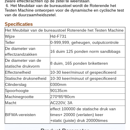
zware effectkrachten op de zetel te weerstaan.
6. Het Meubilair van de bureaustoel wordt de Roterende het
Testen Machine ontworpen voor de dynamische en cyclische test
van de duurzaamheidszetel.
Specificaties
Het Meubilair van de bureaustoel Roterende het Testen Machine
Wijze
Hd-F731
Teller
0-999,999, geheugen, outputcontrole
De diameter van
16 duim 125 ponden norm sandbbags
effectzandzakken
De diameter van de
8 duim, 165 ponden briketteren
statische drukvorm
Effectsnelheid
10-30 keer/minuut of gespecificeerd
Statische druksnelheid
10-30 keer/minuut of gespecificeerd
Cilinderslag
0300mm
Spoorhoogte
90135cm
Machinegrootte
270*85*80cm
Macht
AC220V, 3A
effect 100000 de statische druk van
BIFMA-vereisten
times+ 20000 (verlaten) keer
+static (juiste) druk 20000times