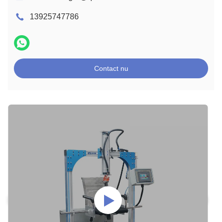
13925747786
Contact nu