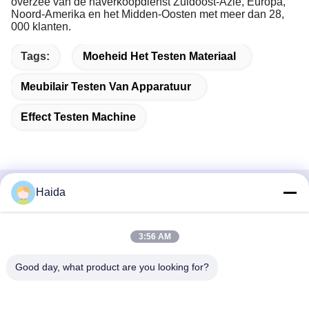
overzee van de naverkoopdienst Zuidoost-Azië, Europa,
Noord-Amerika en het Midden-Oosten met meer dan 28,
000 klanten.
Tags:
Moeheid Het Testen Materiaal
Meubilair Testen Van Apparatuur
Effect Testen Machine
Haida
Snel contact
Adres
3:56 AM
Zaal 105, de Bouw F4, District F, de Digitale Stad van
Good day, what product are you looking for?
Tianan, Nancheng-District, Dongguan-Stad, de Provincie
van Guangdong, China