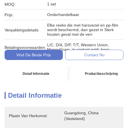
1 set
MOQ:
Onderhandelbaar
Prijs:
Elke reeks die met harsvezel en pp-film
wordt beschermd, dan gezet in Sterk
Verpakkingsdetails:
houten geval met de verr
L/C, D/A, D/P, T/T, Western Union,
Betalingsvoorwaarden:
MoneyGram, in contant geld, borg
Vind De Beste Prijs
Contact Nu
Detail Informatie
Productbeschrijving
Detail Informatie
Guangdong, China 
Plaats Van Herkomst:
(vasteland)