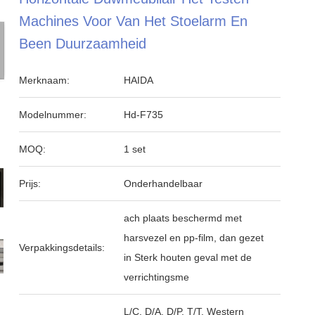
Machines Voor Van Het Stoelarm En
Been Duurzaamheid
Merknaam:
HAIDA
Modelnummer:
Hd-F735
MOQ:
1 set
Prijs:
Onderhandelbaar
ach plaats beschermd met
harsvezel en pp-film, dan gezet
Verpakkingsdetails:
in Sterk houten geval met de
verrichtingsme
L/C, D/A, D/P, T/T, Western