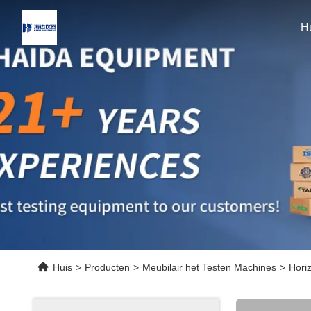
H
Huis
>
Producten
>
Meubilair het Testen Machines
>
Hori