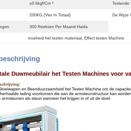
≥0.6kgf/cm ²
Testende 
200KG (vier In Totaal)
De Wijze 
ogen:
300 Reeksen Per Maand Haida
moeheid het testen materiaal
, 
Effect testen Machine
beschrijving
tale Duwmeubilair het Testen Machines voor v
hrijving:
Stoelwapen en Beenduurzaamheid het Testen Machine om de capaciteit
n herhaalde lading voorkomen die aan de armsteunstructuur kan worden o
armsteunen als steun wanneer het krijgen in of uit de stoel.