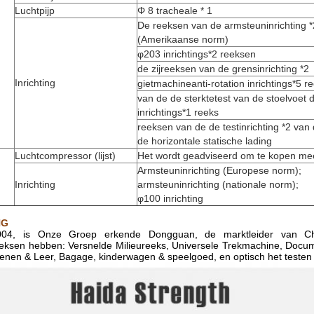
Luchtpijp
Φ 8 tracheale * 1
De reeksen van de armsteuninrichting *
(Amerikaanse norm)
φ203 inrichtings*2 reeksen
de zijreeksen van de grensinrichting *2
Inrichting
gietmachineanti-rotation inrichtings*5 r
van de de sterktetest van de stoelvoet 
inrichtings*1 reeks
reeksen van de de testinrichting *2 va
de horizontale statische lading
Luchtcompressor (lijst)
Het wordt geadviseerd om te kopen me
Armsteuninrichting (Europese norm);
Inrichting
armsteuninrichting (nationale norm);
φ100 inrichting
NG
004, is Onze Groep erkende Dongguan, de marktleider van China
eksen hebben: Versnelde Milieureeks, Universele Trekmachine, Docum
hoenen & Leer, Bagage, kinderwagen & speelgoed, en optisch het testen 