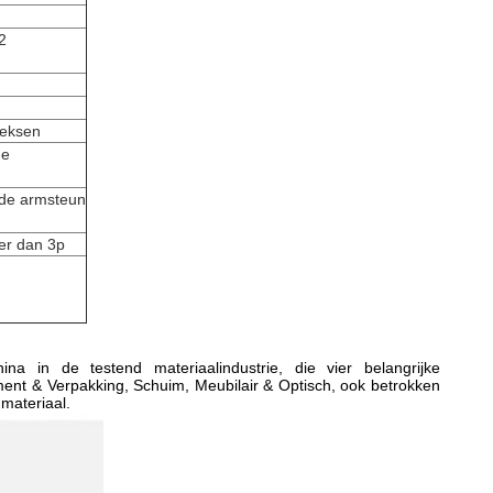
2
eeksen
de
n de armsteun
er dan 3p
 in de testend materiaalindustrie, die vier belangrijke
ent & Verpakking, Schuim, Meubilair & Optisch, ook betrokken
materiaal.