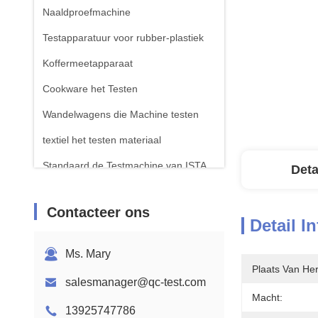
Naaldproefmachine
Testapparatuur voor rubber-plastiek
Koffermeetapparaat
Cookware het Testen
Wandelwagens die Machine testen
textiel het testen materiaal
Standaard de Testmachine van ISTA
Deta
Testapparatuur voor batterijen
Contacteer ons
Chemische analysemachine
Detail I
Toestellen voor het testen van
Ms. Mary
ontvlambaarheid
Plaats Van He
salesmanager@qc-test.com
Macht:
13925747786