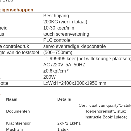
igenschappen
Beschrijving
200KG (vier in totaal)
heid
10-30 keer/min
us
touch screenvertoning
PLC controle
e controledruk
servo evenredige klepcontrole
e van de teststoel
(500~750mm)
: 1-999999 keer (het willekeurige plaatsen
AC /220V, 5A, 50HZ
≥0.6kgf/cm ²
t
200W
otte
LxWxH=2400x1000x1950 mm
:
Naam
Details
Certificaat van quality*1-stuk
Documenten
Toebehorenlist*1 stuk;
Instructie Book*1piece;
Krachtsensor
2kN*2,1kN*1
Machtslijn
1 stuk