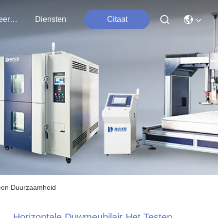
Contacteer Ons
Diensten
Citaat
Been Duurzaamheid
Horizontale Duwmeubilair Het Testen