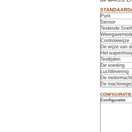
STANDAARDe
Punt
Sensor
Testende Snel
Weergavemod
Controlewijze
De wijze van d
Het wapenhoogt
Testtijden
De voeding
Luchtlevering
De motormach
De machinegro
CONFIGURATIE
Configuratie