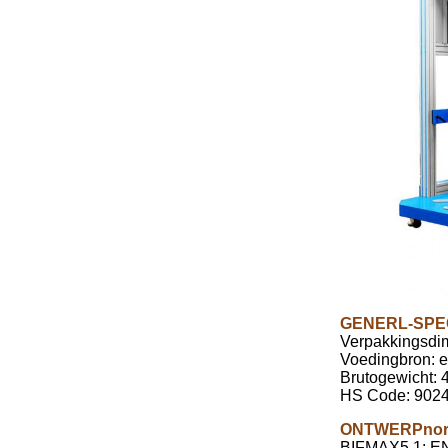
GENERL-SPEC
Verpakkingsdi
Voedingbron: 
Brutogewicht: 
HS Code: 902
ONTWERPnor
BIFMAX5.1: E