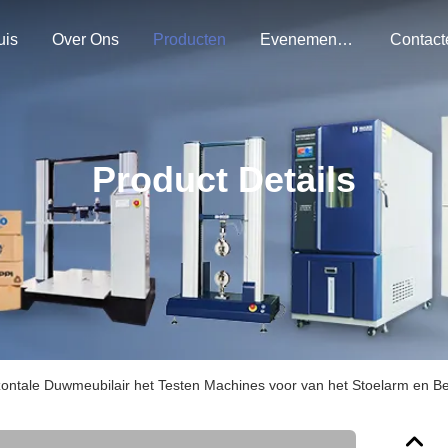
uis
Over Ons
Producten
Evenementen
Product Details
zontale Duwmeubilair het Testen Machines voor van het Stoelarm en 