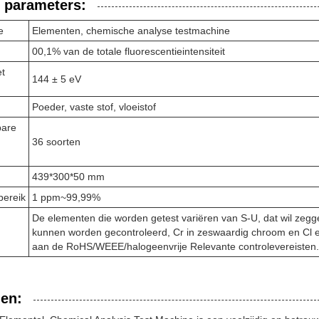
 parameters:
e
Elementen, chemische analyse testmachine
00,1% van de totale fluorescentieintensiteit
et
144 ± 5 eV
Poeder, vaste stof, vloeistof
bare
36 soorten
439*300*50 mm
bereik
1 ppm~99,99%
De elementen die worden getest variëren van S-U, dat wil zegge
kunnen worden gecontroleerd, Cr in zeswaardig chroom en Cl en 
aan de RoHS/WEEE/halogeenvrije Relevante controlevereisten.
en: