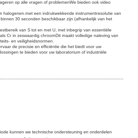
eageren op alle vragen of problemenWe bieden ook video
en halogenen.met een indrukwekkende instrumentresolutie van
 binnen 30 seconden beschikbaar zijn (afhankelijk van het
tbereik van S tot en met U, met inbegrip van essentiële
als Cr in zeswaardig chroomDit maakt volledige naleving van
eits- en veiligheidsnormen.
ar de precisie en efficiëntie die het biedt voor uw
ssingen te bieden voor uw laboratorium of industriële
eriode kunnen we technische ondersteuning en onderdelen