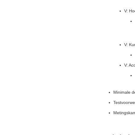
V: Ho
V: Ku
V: Ac
Minimale d
Testvoorwer
Metingska