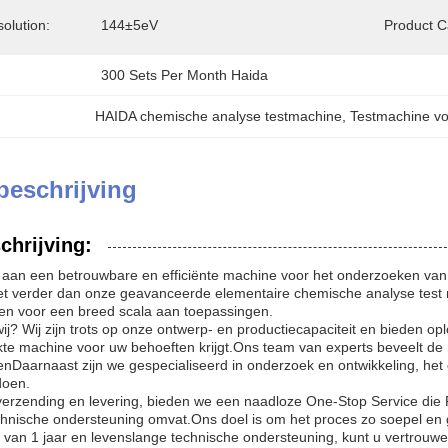
olution:
144±5eV
Product C
300 Sets Per Month Haida
HAIDA chemische analyse testmachine
, 
Testmachine vo
beschrijving
chrijving:
 aan een betrouwbare en efficiënte machine voor het onderzoeken van
 niet verder dan onze geavanceerde elementaire chemische analyse te
ven voor een breed scala aan toepassingen.
j? Wij zijn trots op onze ontwerp- en productiecapaciteit en bieden opl
te machine voor uw behoeften krijgt.Ons team van experts beveelt d
enDaarnaast zijn we gespecialiseerd in onderzoek en ontwikkeling, he
doen.
verzending en levering, bieden we een naadloze One-Stop Service die Pro
hnische ondersteuning omvat.Ons doel is om het proces zo soepel en g
 van 1 jaar en levenslange technische ondersteuning, kunt u vertro