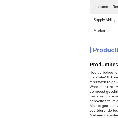
Instrument Res
Supply Ability:
Markeren:
Product
Productbes
Heeft u behoefte
installatie?Kijk
resultaten te ge
Waarom kiezen wi
de meest geschik
basis van uw eis
behoeften te vol
Als het gaat om 
voortdurende tec
Met een garantie