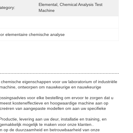
Elemental, Chemical Analysis Test 
ategory:
Machine
or elementaire chemische analyse
 chemische eigenschappen voor uw laboratorium of industriële
st machine, ontworpen om nauwkeurige en nauwkeurige
ossingsadvies voor elke bestelling om ervoor te zorgen dat u
e meest kosteneffectieve en hoogwaardige machine aan op
t creëren van aangepaste modellen om aan uw specifieke
ductie, levering aan uw deur, installatie en training, en
emakkelijk mogelijk te maken voor onze klanten..
uwen op de duurzaamheid en betrouwbaarheid van onze