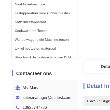
Naaldproefmachine
Testapparatuur voor rubber-plastiek
Koffermeetapparaat
Cookware het Testen
Wandelwagens die Machine testen
textiel het testen materiaal
Standaard de Testmachine van ISTA
Testapparatuur voor batterijen
Deta
Contacteer ons
Chemische analysemachine
Toestellen voor het testen van
Detail I
Ms. Mary
ontvlambaarheid
salesmanager@qc-test.com
Place Of Origi
13925747786