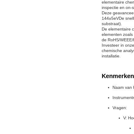
elementaire chem
inspectie en on-
Deze geavanceerd
144±5eVDe snelle
substraat).
De elementaire c
elementen zoals 
de RoHS/WEEE/hal
Investeer in onz
chemische analys
installatie.
Kenmerken
Naam van h
Instrumentr
Vragen:
V: Ho