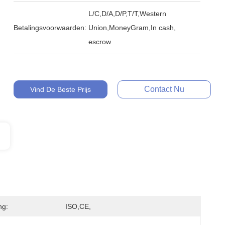
L/C,D/A,D/P,T/T,Western
Betalingsvoorwaarden:
Union,MoneyGram,In cash,
escrow
Contact Nu
Vind De Beste Prijs
ng:
ISO,CE,