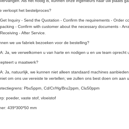
vervangen. Als het nodig is, kunnen onze ingenieurs naar uw plaats ga
e verloopt het bestelproces?
Get Inquiry - Send the Quotation - Confirm the requirements - Order c
packing - Confirm with customer about the necessary documents - Arr
Receiving - After Service.
nnen we uw fabriek bezoeken voor de bestelling?
A: Ja, we verwelkomen u van harte en nodigen u en uw team oprecht u
cepteert u maatwerk?
A: Ja, natuurlijk, we kunnen niet alleen standaard machines aanbied
niet om ons uw vereiste te vertellen; we zullen ons best doen om aan 
etectiegrens: Pb≤5ppm, Cd/Cr/Hg/Br≤2ppm, Cl≤50ppm
p: poeder, vaste stof, vloeistof
mer: 439*300*50 mm