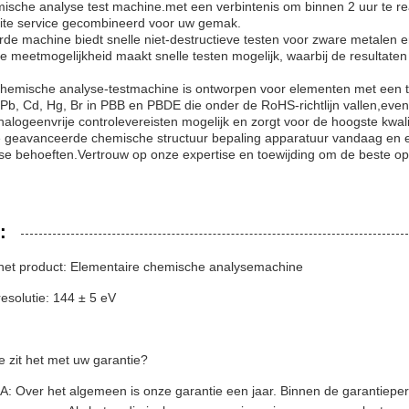
ische analyse test machine.met een verbintenis om binnen 2 uur te r
site service gecombineerd voor uw gemak.
e machine biedt snelle niet-destructieve testen voor zware metalen 
 meetmogelijkheid maakt snelle testen mogelijk, waarbij de resultaten
hemische analyse-testmachine is ontworpen voor elementen met een tes
Pb, Cd, Hg, Br in PBB en PBDE die onder de RoHS-richtlijn vallen,even
ogeenvrije controlevereisten mogelijk en zorgt voor de hoogste kwalit
e geavanceerde chemische structuur bepaling apparatuur vandaag en erva
e behoeften.Vertrouw op onze expertise en toewijding om de beste oplo
:
et product: Elementaire chemische analysemachine
esolutie: 144 ± 5 eV
e zit het met uw garantie?
A: Over het algemeen is onze garantie een jaar. Binnen de garantiep