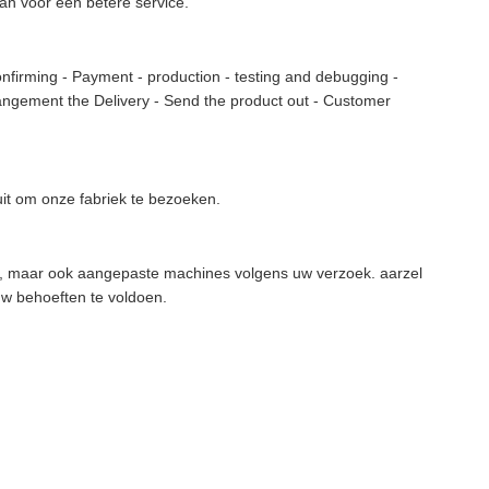
an voor een betere service.
onfirming - Payment - production - testing and debugging -
angement the Delivery - Send the product out - Customer
it om onze fabriek te bezoeken.
en, maar ook aangepaste machines volgens uw verzoek. aarzel
uw behoeften te voldoen.