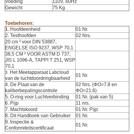
Voeding
110V, 60Hz
Gewicht
75 Kg
Toebehoren:
1.
Hoofdeenheid
01 Nr.
2. Testhoofden
02 Nrs.
20 cm ² voor DIN 53887,
ENGELSE ISO 9237, WSP 70,1
38,5 CM ² VOOR ASTM D 737,
JIS L 1096-A, TAPPI T 251, WSP
70,1
Het Meetapparaat Labcloud
3.
01 Nr.
van de luchtdoordringbaarheid
4. De Plaat van de
02 Nrs. (ΦO=7.8 en
kaliberbepalingscontrole
ΦO=21.6)
5. O-ring voor Luchtverbinding
01 Nr. (pak van 5)
6. Pijp
11 nrs.
7. Machtskoord
01 Nr. Pijp
8. Dit Handboek van Gebruiker
01 Nr.
9. Inspectie &
01 Nr.
Conformiteitscertificaat