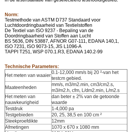
Norm:
Testmethode van ASTM D737 Standaard voor
Luchtdoordringbaarheid van Textielstoffen
De Textiel van ISO 9237 - Bepaling van de
Doordringbaarheid van Stoffen aan Lucht
BS 5636, DIN 53887, AFNOR G07-111, EDANA 140,1,
ISO 7231, ISO 9073-15, JIS L1096-A
TAPPI T251, WSP 070.1.R3, EDANA 140.2-99
Technische Parameters:
0.1-12,000 mm/s bij 20 ²-van het
Het meten van waaier
testcm gebied.
mm/s, m3/m2.min, cm3/cm2.s,
Maateenheden
m3/m2.h, cfm, L/dm2.min, L/m2.s
Het meten van
dan beter ± 2% van de getoonde
nauwkeurigheid
waarde
Testdruk
1-4,000 pa
Testgebieden
20, 25, 38,5 en 100 cm ²
Steekproefdikte
12mm
Afmetingen
1070 x 670 x 1080 mm