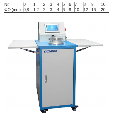
Nr.
0
1
2
3
4
5
6
7
8
9
10
ΦO (mm)
0,8
1.2
2
3
4
6
8
10
12
16
20