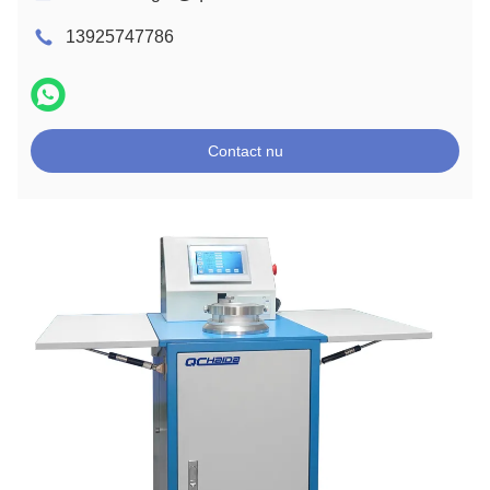
13925747786
Contact nu