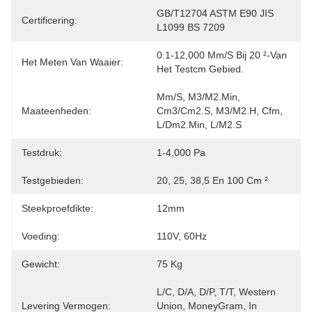
GB/T12704 ASTM E90 JIS 
Certificering:
L1099 BS 7209
0.1-12,000 Mm/s Bij 20 ²-Van 
Het Meten Van Waaier:
Het Testcm Gebied.
Mm/s, M3/m2.min, 
Maateenheden:
Cm3/cm2.s, M3/m2.h, Cfm, 
L/dm2.min, L/m2.s
Testdruk:
1-4,000 Pa
Testgebieden:
20, 25, 38,5 En 100 Cm ²
Steekproefdikte:
12mm
Voeding:
110V, 60Hz
Gewicht:
75 Kg
L/C, D/A, D/P, T/T, Western 
Levering Vermogen:
Union, MoneyGram, In 