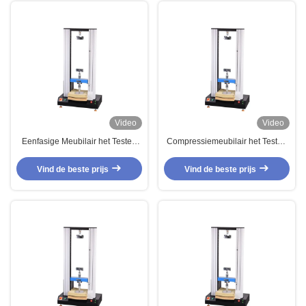
Video
Video
Eenfasige Meubilair het Testen
Compressiemeubilair het Testen
Machines, het Meetapparaat van
Machines, de
de de Krachtafbuiging IFD van de
Hardheidsmeetapparaat van de
Vind de beste prijs
Vind de beste prijs
Schuiminkeping
Sponsinkeping