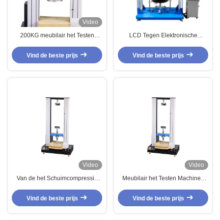
Video
200KG meubilair het Testen
LCD Tegen Elektronische
Machines voor Geautomatiseerde
Meubilair het Testen Machines,
IFD-de Hardheid van de
Achter de
Vind de beste prijs
Vind de beste prijs
Schuimcompressie het Testen
Duurzaamheidsmeetapparaat
Machine
van de Bureaustoel
Video
Video
Van de het Schuimcompressie
Meubilair het Testen Machines
van meubilair de Testende
voor de Compressie van de
Machines Automatische van de
Schuimhardheid het Testen
Vind de beste prijs
Vind de beste prijs
de Hardheids Testende Machine
Machine
Prijs hd-F750A