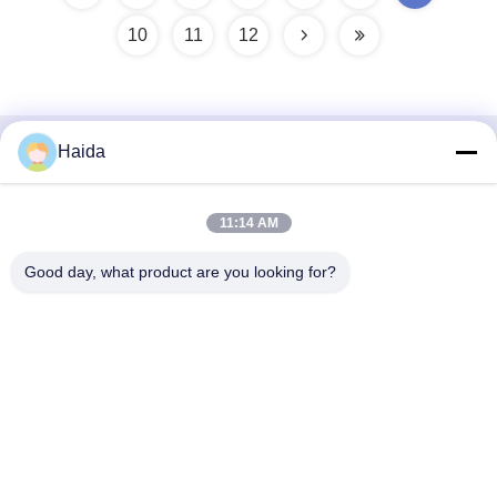
10
11
12
Haida
Snel contact
Adres
11:14 AM
Zaal 105, de Bouw F4, District F, de Digitale Stad van
Good day, what product are you looking for?
Tianan, Nancheng-District, Dongguan-Stad, de Provincie
van Guangdong, China
Tel.
86-0769-89055588
E-mail
salesmanager@qc-test.com