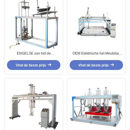
ENGELSE van het de
OEM Elektrische het Meubilair
Weerstandsmeetapparaat van de
van de de Lentemoeheid het
12983 Handvattrekkracht van BS
Testen Machine voor Cornell
Vind de beste prijs
Vind de beste prijs
de Testmachine van Cookware
Matras