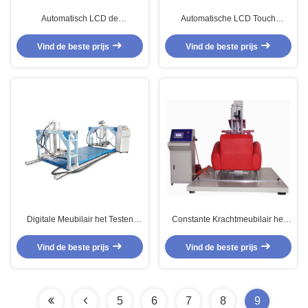
Automatisch LCD de
Automatische LCD Touch
Duurzaamheid van de de
screenmeubilair het Testen
Matrasmoeheid van het Touch
Machines voor Sofa Durability
Vind de beste prijs
Vind de beste prijs
screenschuim het Testen
Instrument
Digitale Meubilair het Testen
Constante Krachtmeubilair het
Machines/Interface Sofa Drop
Testen Machines voor het
Testing Machine
Verpletterende Schuim
Vind de beste prijs
Vind de beste prijs
Dynamische Moeheid Testen
5
6
7
8
9