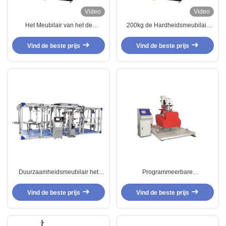
Video
Video
Het Meubilair van het de
200kg de Hardheidsmeubilair
Hardheidsschuim van de
van het matrasschuim het Testen
douanemateriaal Samengeperst
Machines met Computercontrole
Vind de beste prijs
Vind de beste prijs
Inkeping het Testen Materiaal
Duurzaamheidsmeubilair het
Programmeerbare
Testen
Controlemechanismemeubilair
Machines/Kantoormeubilair
het Testen Machines voor Enig
Vind de beste prijs
Vind de beste prijs
Uitvoerig het Testen Instrument
Seat-het Materiaal hd-F762 van
de Banktest