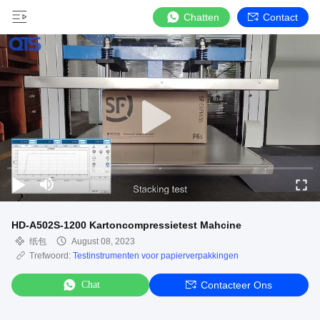
Chatten
Contact
HD-A502S-1200 Kartoncompressietest Mahcine
纸包
August 08, 2023
Trefwoord:
Testinstrumenten voor papierverpakkingen
Chat
Contacteer Ons