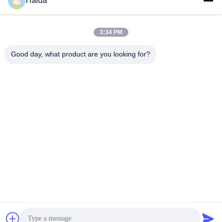
Haida
barststerktetester
Meter
纸包
纸包
November 28, 2025
August 27, 2025
3:34 PM
Good day, what product are you looking for?
00:50
00:56
Film Krimptester
HD-E802 UV-licht versnelde
veroudering SUS#304
纸包
omgevingstestkamers
环境
August 27, 2025
October 26, 2021
00:57
01:05
HD-F735 Aangepaste 50Hz
HD-E702
bureaustoelarmduurzaamheidstestmachine
Milieulaboratoriumapparatuur
Milieukamertemperatuur-
家具
环境