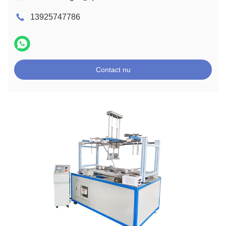
13925747786
Contact nu