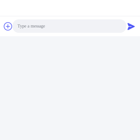
De Macht van het hindernissenconfiguratiescherm
gelijkstroom
STANDAARDdetail:
Photo
Video Call
Audio Call