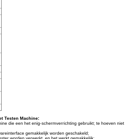
n
et Testen Machine:
 die een het enig-schermverrichting gebruikt; te hoeven niet
wareinterface gemakkelijk worden geschakeld;
ster worden verwerkt, en het werkt gemakkelijk;