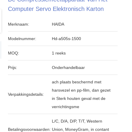
Computer Servo Elektronisch Karton
Merknaam:
HAIDA
Modelnummer:
Hd-a505s-1500
MOQ:
1 reeks
Prijs:
Onderhandelbaar
ach plaats beschermd met
harsvezel en pp-film, dan gezet
Verpakkingsdetails:
in Sterk houten geval met de
verrichtingsme
L/C, D/A, D/P, T/T, Western
Betalingsvoorwaarden:
Union, MoneyGram, in contant