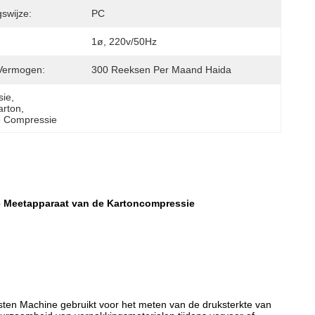
gswijze:
PC
1ø, 220v/50Hz
Vermogen:
300 Reeksen Per Maand Haida
sie
, 
arton
, 
e Compressie
e Meetapparaat van de Kartoncompressie
en Machine gebruikt voor het meten van de druksterkte van