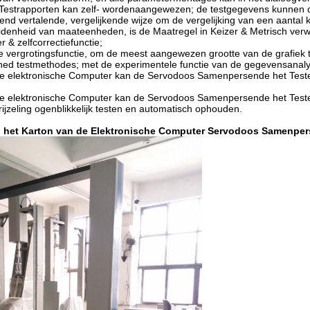
Testrapporten kan zelf- wordenaangewezen; de testgegevens kunnen di
iezend vertalende, vergelijkende wijze om de vergelijking van een aan
denheid van maateenheden, is de Maatregel in Keizer & Metrisch verw
r & zelfcorrectiefunctie;
 vergrotingsfunctie, om de meest aangewezen grootte van de grafiek t
ned testmethodes; met de experimentele functie van de gegevensanaly
de elektronische Computer kan de Servodoos Samenpersende het Testen
de elektronische Computer kan de Servodoos Samenpersende het Teste
brijzeling ogenblikkelijk testen en automatisch ophouden.
n het Karton van de Elektronische Computer Servodoos Samenpe