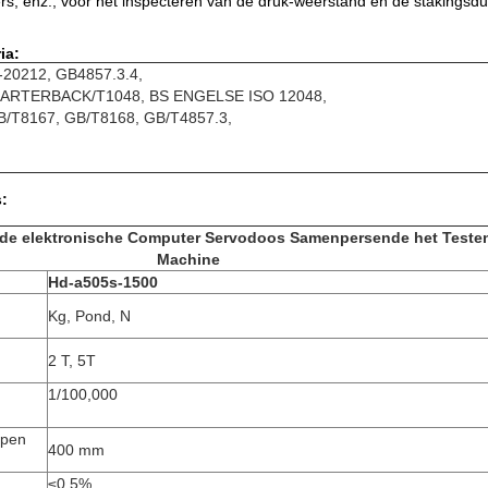
ers, enz., voor het inspecteren van de druk-weerstand en de stakingsd
ia:
-20212, GB4857.3.4,
ARTERBACK/T1048, BS ENGELSE ISO 12048,
B/T8167, GB/T8168, GB/T4857.3,
s:
 de elektronische Computer Servodoos Samenpersende het Teste
Machine
Hd-a505s-1500
Kg, Pond, N
2 T, 5T
1/100,000
epen
400 mm
≤0.5%