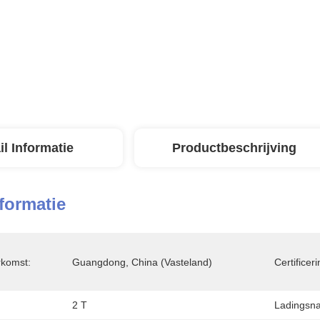
il Informatie
Productbeschrijving
nformatie
rkomst:
Guangdong, China (Vasteland)
Certificeri
2 T
Ladingsna