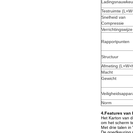
Ladingsnauwkeu
Testruimte (L×W
Snelheid van
Compressie
Verrichtingswijze
Rapportpunten
Structuur
Afmeting (L×W×
Macht
Gewicht
Veiligheidsappar
Norm
4.Features van
Het Karton van d
om het scherm t
Met drie talen i
De goedkeuring v