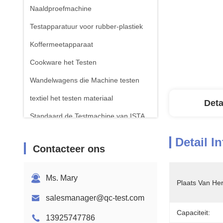
Naaldproefmachine
Testapparatuur voor rubber-plastiek
Koffermeetapparaat
Cookware het Testen
Wandelwagens die Machine testen
textiel het testen materiaal
Deta
Standaard de Testmachine van ISTA
Testapparatuur voor batterijen
Detail I
Contacteer ons
Chemische analysemachine
Toestellen voor het testen van
Ms. Mary
ontvlambaarheid
Plaats Van He
salesmanager@qc-test.com
Capaciteit:
13925747786