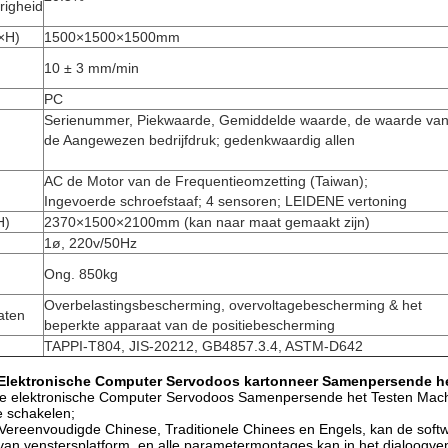
righeid
×H)
1500×1500×1500mm
10 ± 3 mm/min
PC
Serienummer, Piekwaarde, Gemiddelde waarde, de waarde va
de Aangewezen bedrijfdruk; gedenkwaardig allen
AC de Motor van de Frequentieomzetting (Taiwan);
Ingevoerde schroefstaaf; 4 sensoren; LEIDENE vertoning
H)
2370×1500×2100mm (kan naar maat gemaakt zijn)
1ø, 220v/50Hz
Ong. 850kg
Overbelastingsbescherming, overvoltagebescherming & het
aten
beperkte apparaat van de positiebescherming
TAPPI-T804, JIS-20212, GB4857.3.4, ASTM-D642
 Elektronische Computer Servodoos kartonneer Samenpersende h
e elektronische Computer Servodoos Samenpersende het Testen Machine
e schakelen;
n Vereenvoudigde Chinese, Traditionele Chinees en Engels, kan de soft
an venstersplatform, en alle parametermontages kan in het dialoogven