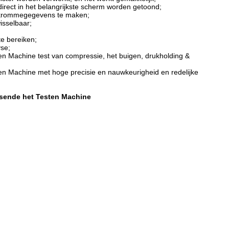
rect in het belangrijkste scherm worden getoond;
tal krommegegevens te maken;
isselbaar;
e bereiken;
se;
 Machine test van compressie, het buigen, drukholding &
n Machine met hoge precisie en nauwkeurigheid en redelijke
rsende het Testen Machine