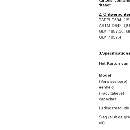
kartons, contain
draagt.
2.
Ontwerpcriter
TAPPI-T804, JIS
ASTM-D642, QU
GB/T4857.16, G
GB/T4857.4
3.Specification
Het Karton van
Model
(Verwisselbare)
eenheid
(Facultatieve)
capaciteit
Ladingsresolutie
Slag (sluit de gr
uit)