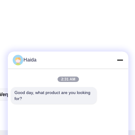
Haida
2:31 AM
Good day, what product are you looking 
erpakkingsmateriaal Het Testen Instrumenten
for?