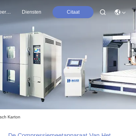
Contacteer Ons
Diensten
Citaat
sch Karton
De Compressiemeetapparaat Van Het