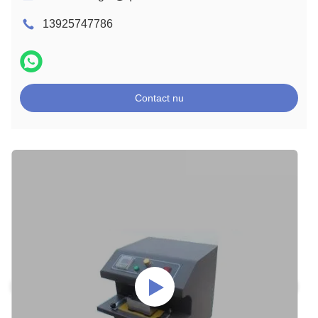
13925747786
Contact nu