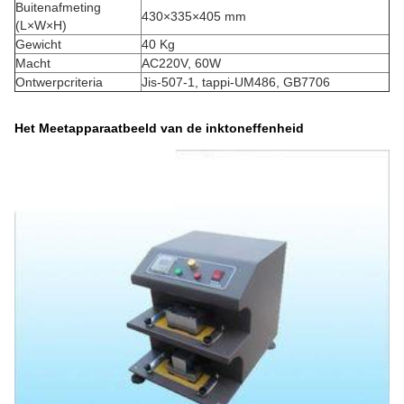
Buitenafmeting
430×335×405 mm
(L×W×H)
Gewicht
40 Kg
Macht
AC220V, 60W
Ontwerpcriteria
Jis-507-1, tappi-UM486, GB7706
Het Meetapparaatbeeld van de inktoneffenheid