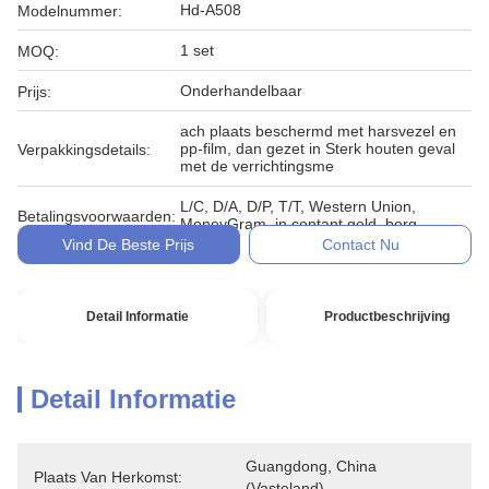
Hd-A508
Modelnummer:
1 set
MOQ:
Onderhandelbaar
Prijs:
ach plaats beschermd met harsvezel en
pp-film, dan gezet in Sterk houten geval
Verpakkingsdetails:
met de verrichtingsme
L/C, D/A, D/P, T/T, Western Union,
Betalingsvoorwaarden:
MoneyGram, in contant geld, borg
Vind De Beste Prijs
Contact Nu
Detail Informatie
Productbeschrijving
Detail Informatie
Guangdong, China 
Plaats Van Herkomst:
(vasteland)