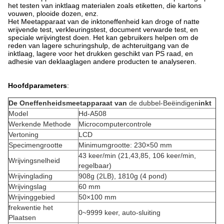
het testen van inktlaag materialen zoals etiketten, die kartons
vouwen, plooide dozen, enz.
Het Meetapparaat van de inktoneffenheid kan droge of natte
wrijvende test, verkleuringstest, document verwarde test, en
speciale wrijvingtest doen. Het kan gebruikers helpen om de
reden van lagere schuringshulp, de achteruitgang van de
inktlaag, lagere voor het drukken geschikt van PS raad, en
adhesie van deklaaglagen andere producten te analyseren.
Hoofdparameters
:
De Oneffenheidsmeetapparaat van
de dubbel-
Beëindigen
inkt
Model
Hd-A508
Werkende Methode
Microcomputercontrole
Vertoning
LCD
Specimengrootte
Minimumgrootte: 230×50 mm
43 keer/min (21,43,85, 106 keer/min,
Wrijvingsnelheid
regelbaar)
Wrijvinglading
908g (2LB), 1810g (4 pond)
Wrijvingslag
60 mm
Wrijvinggebied
50×100 mm
frekwentie het
0~9999 keer, auto-sluiting
Plaatsen