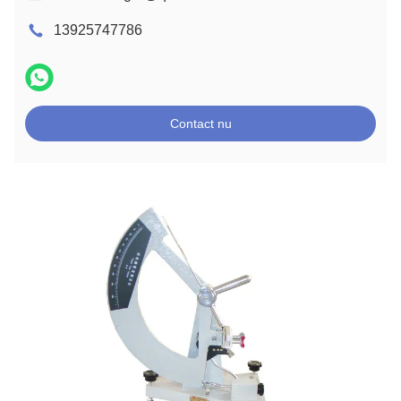
13925747786
Contact nu