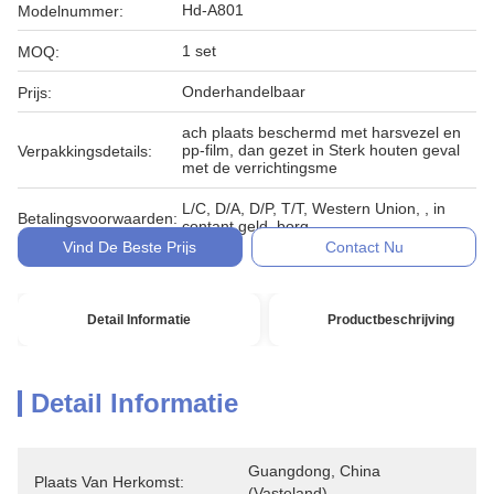
Hd-A801
Modelnummer:
1 set
MOQ:
Onderhandelbaar
Prijs:
ach plaats beschermd met harsvezel en
pp-film, dan gezet in Sterk houten geval
Verpakkingsdetails:
met de verrichtingsme
L/C, D/A, D/P, T/T, Western Union, , in
Betalingsvoorwaarden:
contant geld, borg
Vind De Beste Prijs
Contact Nu
Detail Informatie
Productbeschrijving
Detail Informatie
Guangdong, China 
Plaats Van Herkomst:
(vasteland)