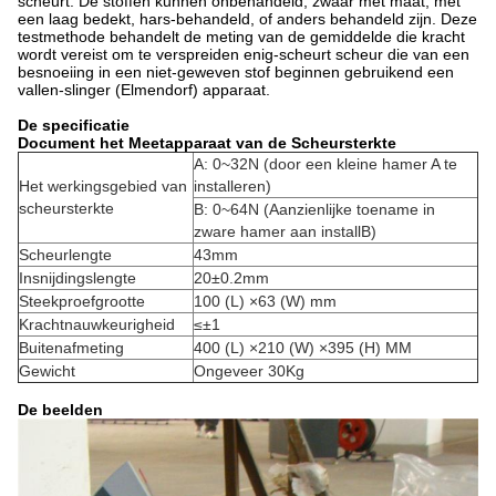
scheurt. De stoffen kunnen onbehandeld, zwaar met maat, met
een laag bedekt, hars-behandeld, of anders behandeld zijn. Deze
testmethode behandelt de meting van de gemiddelde die kracht
wordt vereist om te verspreiden enig-scheurt scheur die van een
besnoeiing in een niet-geweven stof beginnen gebruikend een
vallen-slinger (Elmendorf) apparaat.
De specificatie
Document het Meetapparaat van de Scheursterkte
A: 0~32N (door een kleine hamer A te
Het werkingsgebied van
installeren)
scheursterkte
B: 0~64N (Aanzienlijke toename in
zware hamer aan installB)
Scheurlengte
43mm
Insnijdingslengte
20±0.2mm
Steekproefgrootte
100 (L) ×63 (W) mm
Krachtnauwkeurigheid
≤±1
Buitenafmeting
400 (L) ×210 (W) ×395 (H) MM
Gewicht
Ongeveer 30Kg
De beelden