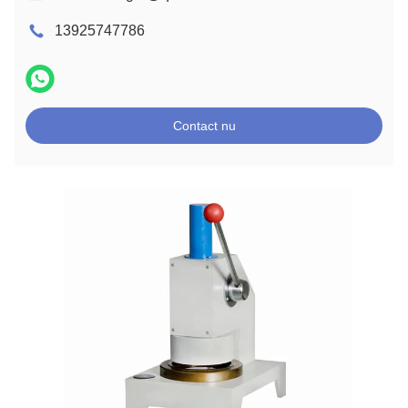
13925747786
Contact nu