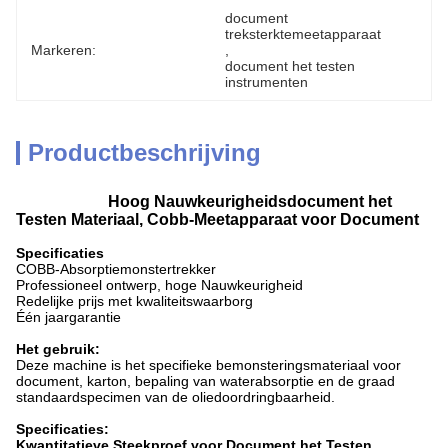
document 
treksterktemeetapparaat
Markeren:
, 
document het testen 
instrumenten
Productbeschrijving
Hoog Nauwkeurigheidsdocument het
Testen Materiaal, Cobb-Meetapparaat voor Document
Specificaties
COBB-Absorptiemonstertrekker
Professioneel ontwerp, hoge Nauwkeurigheid
Redelijke prijs met kwaliteitswaarborg
Één jaargarantie
Het gebruik:
Deze machine is het specifieke bemonsteringsmateriaal voor
document, karton, bepaling van waterabsorptie en de graad
standaardspecimen van de oliedoordringbaarheid.
Specificaties:
Kwantitatieve Steekproef voor Document het Testen