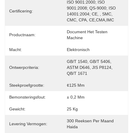
ISO 9001:2000; ISO 
9001:2008; QS-9000; ISO 
Certificering:
14001:2004; CE, , SMC, 
CMC, CPA, CE,CMA,IMC
Document Het Testen 
Productnaam:
Machine
Macht:
Elektronisch
GB/T 1540, GB/T 5406, 
Ontwerpcriteria:
ASTM D646, JIS P8124, 
QB/T 1671
Steekproefgrootte:
¢125 Mm
Bemonsteringsfout:
± 0,2 Mm
Gewicht:
25 Kg
300 Reeksen Per Maand 
Levering Vermogen:
Haida