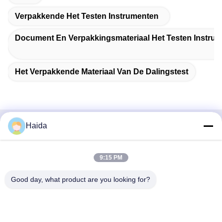
Verpakkende Het Testen Instrumenten
Document En Verpakkingsmateriaal Het Testen Instru
Het Verpakkende Materiaal Van De Dalingstest
Haida
Snel contact
Adres
9:15 PM
Zaal 105, de Bouw F4, District F, de Digitale Stad van
Good day, what product are you looking for?
Tianan, Nancheng-District, Dongguan-Stad, de Provincie
van Guangdong, China
Tel.