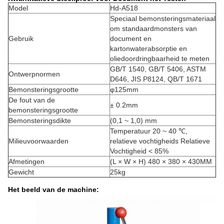
Model
Hd-A518
Speciaal bemonsteringsmateriaal
om standaardmonsters van
Gebruik
document en
kartonwaterabsorptie en
oliedoordringbaarheid te meten
GB/T 1540, GB/T 5406, ASTM
Ontwerpnormen
D646, JIS P8124, QB/T 1671
Bemonsteringsgrootte
φ125mm
De fout van de
± 0.2mm
bemonsteringsgrootte
Bemonsteringsdikte
(0,1 ~ 1,0) mm
Temperatuur 20 ~ 40 ℃,
Milieuvoorwaarden
relatieve vochtigheids Relatieve
Vochtigheid < 85%
Afmetingen
(L × W × H) 480 × 380 × 430MM
Gewicht
25kg
Het beeld van de machine: