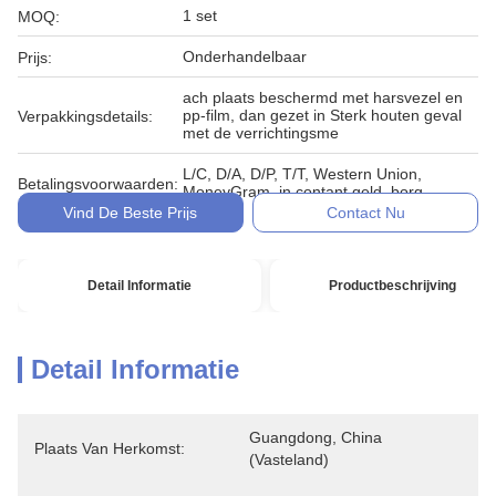
1 set
MOQ:
Onderhandelbaar
Prijs:
ach plaats beschermd met harsvezel en
pp-film, dan gezet in Sterk houten geval
Verpakkingsdetails:
met de verrichtingsme
L/C, D/A, D/P, T/T, Western Union,
Betalingsvoorwaarden:
MoneyGram, in contant geld, borg
Vind De Beste Prijs
Contact Nu
Detail Informatie
Productbeschrijving
Detail Informatie
Guangdong, China 
Plaats Van Herkomst:
(vasteland)