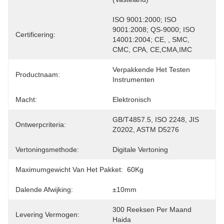
ISO 9001:2000; ISO 
9001:2008; QS-9000; ISO 
Certificering:
14001:2004; CE, , SMC, 
CMC, CPA, CE,CMA,IMC
Verpakkende Het Testen 
Productnaam:
Instrumenten
Macht:
Elektronisch
GB/T4857.5, ISO 2248, JIS 
Ontwerpcriteria:
Z0202, ASTM D5276
Vertoningsmethode:
Digitale Vertoning
Maximumgewicht Van Het Pakket:
60Kg
Dalende Afwijking:
±10mm
300 Reeksen Per Maand 
Levering Vermogen:
Haida