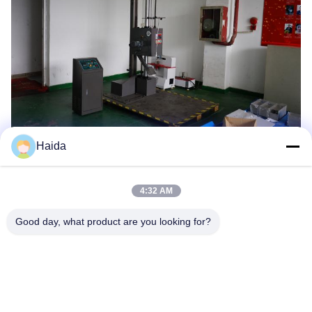
Haida
Tags:
4:32 AM
Verpakkende Het Testen Instrumenten
Good day, what product are you looking for?
Document En Verpakkingsmateriaal Het Testen Instru
Het Verpakkende Materiaal Van De Dalingstest