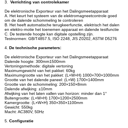
3.
Verrichting van controlekamer
De elektronische Exporteur van het Dalingsmeetapparaat
A. Het keurt het systeem van de elektromagneetcontrole goed
om de dalende schommeling te controleren
B. Het heeft automatische terugkeerfunctie, elektrisch het dalen
en elektro-motie het toenemen apparaat en dalende testfunctie
C. De testende hoogte kan digitale opstelling zijn.
Testnormen: GB/T4857.5, ISO 2248, JIS Z0202, ASTM D5276
4.
De technische parameters:
De elektronische Exporteur van het Dalingsmeetapparaat
Dalende hoogte: 300mm1500mm
Vertoningsmethode: digitale vertoning
Maximumgewicht van het pakket: 60kg
Maximumgrootte van het pakket: (L×W×H) 1000×700×1000mm
Grootte van het dalende paneel: (L×W) 1700×1400mm
Grootte van de schommeling: 200×150×8mm
Dalende afwijking: ±10mm
Afwijking van het laten vallen van horizon: minder dan 1°
Buitengrootte: (L×W×H) 1700×1200×2500mm
Kamergrootte: (L×W×H) 350×350×1100mm
Gewicht: 550kg
Macht: AC380V, 50Hz
5.
Configuratie