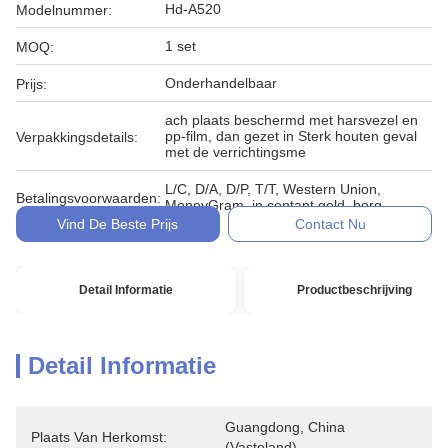
Hd-A520
Modelnummer:
1 set
MOQ:
Onderhandelbaar
Prijs:
ach plaats beschermd met harsvezel en
pp-film, dan gezet in Sterk houten geval
Verpakkingsdetails:
met de verrichtingsme
L/C, D/A, D/P, T/T, Western Union,
Betalingsvoorwaarden:
MoneyGram, in contant geld, borg
Vind De Beste Prijs
Contact Nu
Detail Informatie
Productbeschrijving
Detail Informatie
Guangdong, China 
Plaats Van Herkomst:
(vasteland)