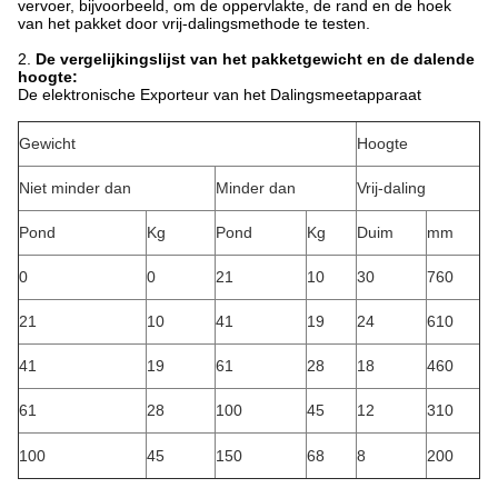
vervoer, bijvoorbeeld, om de oppervlakte, de rand en de hoek
van het pakket door vrij-dalingsmethode te testen.
2.
De vergelijkingslijst van het pakketgewicht en de dalende
hoogte:
De elektronische Exporteur van het Dalingsmeetapparaat
Gewicht
Hoogte
Niet minder dan
Minder dan
Vrij-daling
Pond
Kg
Pond
Kg
Duim
mm
0
0
21
10
30
760
21
10
41
19
24
610
41
19
61
28
18
460
61
28
100
45
12
310
100
45
150
68
8
200