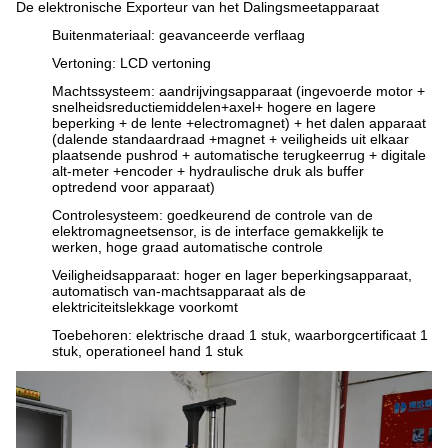
De elektronische Exporteur van het Dalingsmeetapparaat
Buitenmateriaal: geavanceerde verflaag
Vertoning: LCD vertoning
Machtssysteem: aandrijvingsapparaat (ingevoerde motor +
snelheidsreductiemiddelen+axel+ hogere en lagere
beperking + de lente +electromagnet) + het dalen apparaat
(dalende standaardraad +magnet + veiligheids uit elkaar
plaatsende pushrod + automatische terugkeerrug + digitale
alt-meter +encoder + hydraulische druk als buffer
optredend voor apparaat)
Controlesysteem: goedkeurend de controle van de
elektromagneetsensor, is de interface gemakkelijk te
werken, hoge graad automatische controle
Veiligheidsapparaat: hoger en lager beperkingsapparaat,
automatisch van-machtsapparaat als de
elektriciteitslekkage voorkomt
Toebehoren: elektrische draad 1 stuk, waarborgcertificaat 1
stuk, operationeel hand 1 stuk