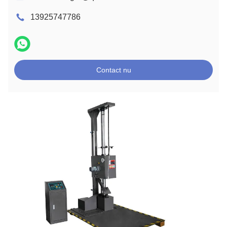
13925747786
Contact nu