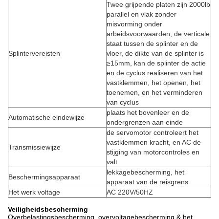
Twee grijpende platen zijn 2000lb
parallel en vlak zonder
misvorming onder
arbeidsvoorwaarden, de verticale
staat tussen de splinter en de
Splintervereisten
vloer, de dikte van de splinter is
≥15mm, kan de splinter de actie
en de cyclus realiseren van het
vastklemmen, het openen, het
toenemen, en het verminderen
van cyclus
plaats het bovenleer en de
Automatische eindewijze
ondergrenzen aan einde
de servomotor controleert het
vastklemmen kracht, en AC de
Transmissiewijze
stijging van motorcontroles en
valt
lekkagebescherming, het
Beschermingsapparaat
apparaat van de reisgrens
Het werk voltage
AC 220V/50HZ
Veiligheidsbescherming
Overbelastingsbescherming, overvoltagebescherming & het