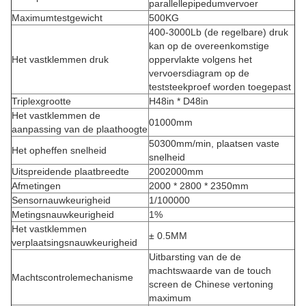
parallellepipedumvervoer
Maximumtestgewicht
500KG
400-3000Lb (de regelbare) druk
kan op de overeenkomstige
Het vastklemmen druk
oppervlakte volgens het
vervoersdiagram op de
teststeekproef worden toegepast
Triplexgrootte
H48in * D48in
Het vastklemmen de
01000mm
aanpassing van de plaathoogte
50300mm/min, plaatsen vaste
Het opheffen snelheid
snelheid
Uitspreidende plaatbreedte
2002000mm
Afmetingen
2000 * 2800 * 2350mm
Sensornauwkeurigheid
1/100000
Metingsnauwkeurigheid
1%
Het vastklemmen
± 0.5MM
verplaatsingsnauwkeurigheid
Uitbarsting van de de
machtswaarde van de touch
Machtscontrolemechanisme
screen de Chinese vertoning
maximum