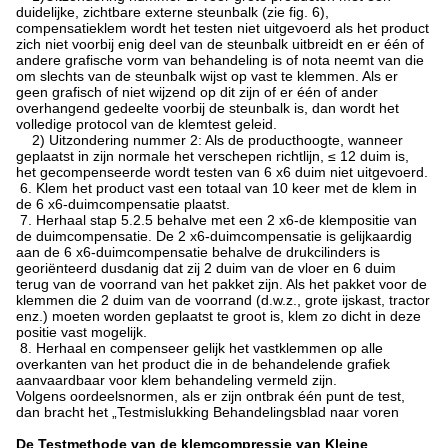
duidelijke, zichtbare externe steunbalk (zie fig. 6),
compensatieklem wordt het testen niet uitgevoerd als het product
zich niet voorbij enig deel van de steunbalk uitbreidt en er één of
andere grafische vorm van behandeling is of nota neemt van die
om slechts van de steunbalk wijst op vast te klemmen. Als er
geen grafisch of niet wijzend op dit zijn of er één of ander
overhangend gedeelte voorbij de steunbalk is, dan wordt het
volledige protocol van de klemtest geleid.
2) Uitzondering nummer 2: Als de producthoogte, wanneer
geplaatst in zijn normale het verschepen richtlijn, ≤ 12 duim is,
het gecompenseerde wordt testen van 6 x6 duim niet uitgevoerd.
6. Klem het product vast een totaal van 10 keer met de klem in
de 6 x6-duimcompensatie plaatst.
7. Herhaal stap 5.2.5 behalve met een 2 x6-de klempositie van
de duimcompensatie. De 2 x6-duimcompensatie is gelijkaardig
aan de 6 x6-duimcompensatie behalve de drukcilinders is
georiënteerd dusdanig dat zij 2 duim van de vloer en 6 duim
terug van de voorrand van het pakket zijn. Als het pakket voor de
klemmen die 2 duim van de voorrand (d.w.z., grote ijskast, tractor
enz.) moeten worden geplaatst te groot is, klem zo dicht in deze
positie vast mogelijk.
8. Herhaal en compenseer gelijk het vastklemmen op alle
overkanten van het product die in de behandelende grafiek
aanvaardbaar voor klem behandeling vermeld zijn.
Volgens oordeelsnormen, als er zijn ontbrak één punt de test,
dan bracht het „Testmislukking Behandelingsblad naar voren
De Testmethode van de klemcompressie van Kleine