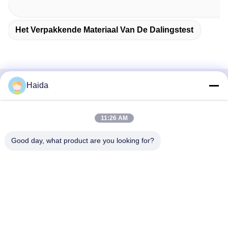
Het Verpakkende Materiaal Van De Dalingstest
Haida
Snel contact
Adres
11:26 AM
Zaal 105, de Bouw F4, District F, de Digitale Stad van
Good day, what product are you looking for?
Tianan, Nancheng-District, Dongguan-Stad, de Provincie
van Guangdong, China
Tel.
86-0769-89055588
E-mail
salesmanager@qc-test.com