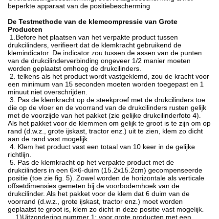
beperkte apparaat van de positiebescherming
De Testmethode van de klemcompressie van Grote
Producten
1.Before het plaatsen van het verpakte product tussen
drukcilinders, verifieert dat de klemkracht gebruikend de
klemindicator. De indicator zou tussen de assen van de punten
van de drukcilinderverbinding ongeveer 1/2 manier moeten
worden geplaatst omhoog de drukcilinders.
2. telkens als het product wordt vastgeklemd, zou de kracht voor
een minimum van 15 seconden moeten worden toegepast en 1
minuut niet overschrijden.
3. Pas de klemkracht op de steekproef met de drukcilinders toe
die op de vloer en de voorrand van de drukcilinders rusten gelijk
met de voorzijde van het pakket (zie gelijke drukcilinderfoto 4).
Als het pakket voor de klemmen om gelijk te groot is te zijn om op
rand (d.w.z., grote ijskast, tractor enz.) uit te zien, klem zo dicht
aan de rand vast mogelijk.
4. Klem het product vast een totaal van 10 keer in de gelijke
richtlijn.
5. Pas de klemkracht op het verpakte product met de
drukcilinders in een 6×6-duim (15.2x15.2cm) gecompenseerde
positie (toe zie fig. 5). Zowel worden de horizontale als verticale
offsetdimensies gemeten bij de voorbodemhoek van de
drukcilinder. Als het pakket voor de klem dat 6 duim van de
voorrand (d.w.z., grote ijskast, tractor enz.) moet worden
geplaatst te groot is, klem zo dicht in deze positie vast mogelijk.
1)Uitzondering nummer 1: voor grote producten met een