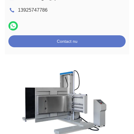
13925747786
Contact nu