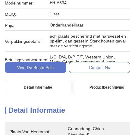
Hd-A534
Modelnummer:
1 set
MOQ:
Onderhandelbaar
Prijs:
ach plaats beschermd met harsvezel en
pp-film, dan gezet in Sterk houten geval
Verpakkingsdetails:
met de verrichtingsme
L/C, D/A, D/P, T/T, Western Union,
Betalingsvoorwaarden:
MoneyGram, in contant geld, borg
Vind De Beste Prijs
Contact Nu
Detail Informatie
Productbeschrijving
Detail Informatie
Guangdong, China 
Plaats Van Herkomst:
(vasteland)