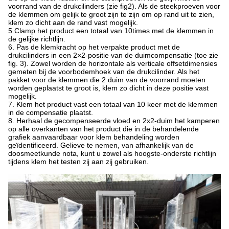
voorrand van de drukcilinders (zie fig2). Als de steekproeven voor
de klemmen om gelijk te groot zijn te zijn om op rand uit te zien,
klem zo dicht aan de rand vast mogelijk.
5.Clamp het product een totaal van 10times met de klemmen in
de gelijke richtlijn.
6.
Pas de klemkracht op het verpakte product met de
drukcilinders in een 2×2-positie van de duimcompensatie (toe zie
fig. 3). Zowel worden de horizontale als verticale offsetdimensies
gemeten bij de voorbodemhoek van de drukcilinder. Als het
pakket voor de klemmen die 2 duim van de voorrand moeten
worden geplaatst te groot is, klem zo dicht in deze positie vast
mogelijk.
7.
Klem het product vast een totaal van 10 keer met de klemmen
in de compensatie plaatst.
8.
Herhaal de gecompenseerde vloed en 2x2-duim het kamperen
op alle overkanten van het product die in de behandelende
grafiek aanvaardbaar voor klem behandeling worden
geïdentificeerd. Gelieve te nemen, van afhankelijk van de
doosmeetkunde nota, kunt u zowel als hoogste-onderste richtlijn
tijdens klem het testen zij aan zij gebruiken.