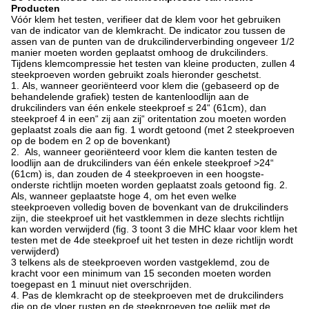
Producten
Vóór klem het testen, verifieer dat de klem voor het gebruiken
van de indicator van de klemkracht. De indicator zou tussen de
assen van de punten van de drukcilinderverbinding ongeveer 1/2
manier moeten worden geplaatst omhoog de drukcilinders.
Tijdens klemcompressie het testen van kleine producten, zullen 4
steekproeven worden gebruikt zoals hieronder geschetst.
1. Als, wanneer georiënteerd voor klem die (gebaseerd op de
behandelende grafiek) testen de kantenloodlijn aan de
drukcilinders van één enkele steekproef ≤ 24“ (61cm), dan
steekproef 4 in een“ zij aan zij“ oritentation zou moeten worden
geplaatst zoals die aan fig. 1 wordt getoond (met 2 steekproeven
op de bodem en 2 op de bovenkant)
2. Als, wanneer georiënteerd voor klem die kanten testen de
loodlijn aan de drukcilinders van één enkele steekproef >24“
(61cm) is, dan zouden de 4 steekproeven in een hoogste-
onderste richtlijn moeten worden geplaatst zoals getoond fig. 2.
Als, wanneer geplaatste hoge 4, om het even welke
steekproeven volledig boven de bovenkant van de drukcilinders
zijn, die steekproef uit het vastklemmen in deze slechts richtlijn
kan worden verwijderd (fig. 3 toont 3 die MHC klaar voor klem het
testen met de 4de steekproef uit het testen in deze richtlijn wordt
verwijderd)
3 telkens als de steekproeven worden vastgeklemd, zou de
kracht voor een minimum van 15 seconden moeten worden
toegepast en 1 minuut niet overschrijden.
4. Pas de klemkracht op de steekproeven met de drukcilinders
die op de vloer rusten en de steekproeven toe gelijk met de