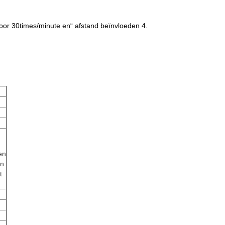
oor 30times/minute en“ afstand beïnvloeden 4.
en
an
t