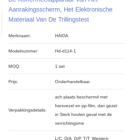
Aanrakingsscherm, Het Elektronische
Materiaal Van De Trillingstest
Merknaam:
HAIDA
Modelnummer:
Hd-d114-1
MOQ:
1 set
Prijs:
Onderhandelbaar
ach plaats beschermd met
harsvezel en pp-film, dan gezet
Verpakkingsdetails:
in Sterk houten geval met de
verrichtingsme
L/C, D/A, D/P, T/T, Western