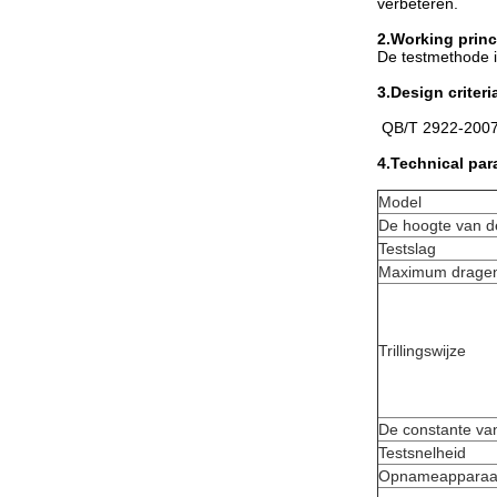
verbeteren.
2.Working princ
De testmethode i
3.Design criteri
QB/T 2922-200
4.Technical par
Model
De hoogte van d
Testslag
Maximum dragen
Trillingswijze
De constante van
Testsnelheid
Opnameapparaa