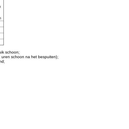
n
n
uik schoon;
2 uren schoon na het bespuiten);
nd;