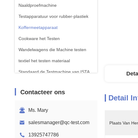
Naaldproefmachine
Testapparatuur voor rubber-plastiek
Koffermeetapparaat
Cookware het Testen
Wandelwagens die Machine testen
textiel het testen materiaal
Standaard de Testmachine van ISTA
Deta
Testapparatuur voor batterijen
Contacteer ons
Chemische analysemachine
Detail I
Toestellen voor het testen van
Ms. Mary
ontvlambaarheid
salesmanager@qc-test.com
Plaats Van He
13925747786