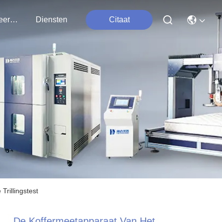
Contacteer Ons
Diensten
Citaat
rillingstest
De Koffermeetapparaat Van Het