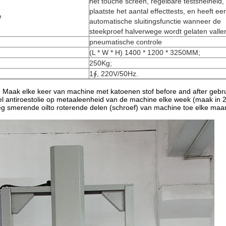
het touche screen, regelbare testsnelheid,
plaatste het aantal effecttests, en heeft ee
e
automatische sluitingsfunctie wanneer de
steekproef halverwege wordt gelaten valle
pneumatische controle
(L * W * H) 1400 * 1200 * 3250MM;
250Kg;
1∮, 220V/50Hz.
 Maak elke keer van machine met katoenen stof before and after gebr
vel antiroestolie op metaaleenheid van de machine elke week (maak in 
eg smerende oilto roterende delen (schroef) van machine toe elke maa