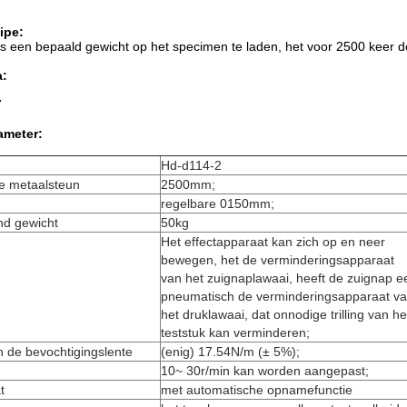
ipe:
s een bepaald gewicht op het specimen te laden, het voor 2500 keer d
a:
7
ameter:
Hd-d114-2
e metaalsteun
2500mm;
regelbare 0150mm;
d gewicht
50kg
Het effectapparaat kan zich op en neer
bewegen, het de verminderingsapparaat
van het zuignaplawaai, heeft de zuignap e
pneumatisch de verminderingsapparaat v
het druklawaai, dat onnodige trilling van he
teststuk kan verminderen;
 de bevochtigingslente
(enig) 17.54N/m (± 5%);
10~ 30r/min kan worden aangepast;
t
met automatische opnamefunctie