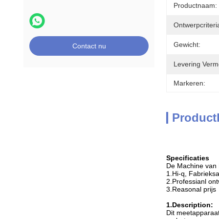
Productnaam:
Ontwerpcriteri
Gewicht:
Contact nu
Levering Verm
Markeren:
Product
Specificaties
De Machine van h
1.Hi-q, Fabrieksa
2.Professianl ont
3.Reasonal prijs
1.Description:
Dit meetapparaat