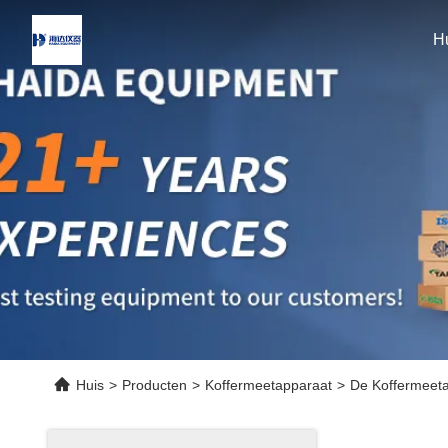
H
Huis
>
Producten
>
Koffermeetapparaat
>
De Koffermeetap