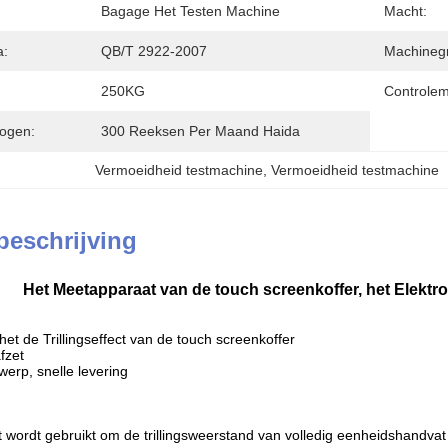
Bagage Het Testen Machine
Macht:
a:
QB/T 2922-2007
Machinegro
250KG
Controle
ogen:
300 Reeksen Per Maand Haida
Vermoeidheid testmachine
, 
Vermoeidheid testmachine
beschrijving
Het Meetapparaat van de touch screenkoffer, het Elektron
et de Trillingseffect van de touch screenkoffer
fzet
werp, snelle levering
 wordt gebruikt om de trillingsweerstand van volledig eenheidshandvat