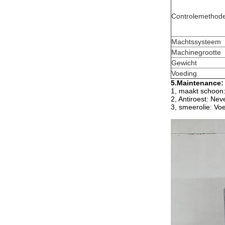
Controlemethod
Machtssysteem
Machinegrootte
Gewicht
Voeding
5.Maintenance:
1, maakt schoon:
2, Antiroest: Ne
3, smeerolie: Vo