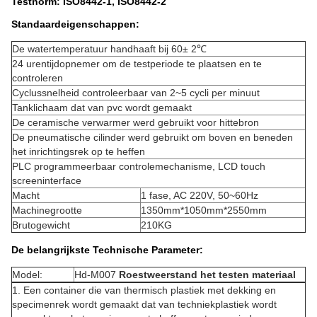
Testnorm: ISO8442-1, ISO8442-2
Standaardeigenschappen:
De watertemperatuur handhaaft bij 60± 2℃
24 urentijdopnemer om de testperiode te plaatsen en te
controleren
Cyclussnelheid controleerbaar van 2~5 cycli per minuut
Tanklichaam dat van pvc wordt gemaakt
De ceramische verwarmer werd gebruikt voor hittebron
De pneumatische cilinder werd gebruikt om boven en beneden
het inrichtingsrek op te heffen
PLC programmeerbaar controlemechanisme, LCD touch
screeninterface
Macht
1 fase, AC 220V, 50~60Hz
Machinegrootte
1350mm*1050mm*2550mm
Brutogewicht
210KG
De belangrijkste Technische Parameter:
Model:
Hd-M007
Roestweerstand het testen materiaal
1.
Een container die van thermisch plastiek met dekking en
specimenrek wordt gemaakt dat van techniekplastiek wordt