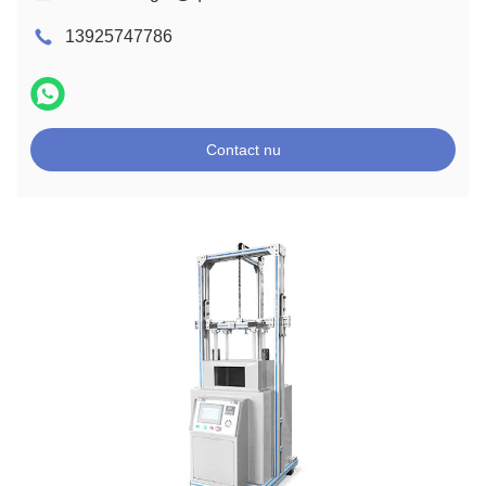
13925747786
Contact nu