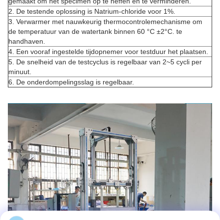
gemaakt om het specimen op te heffen en te verminderen.
2.
De testende oplossing is Natrium-chloride voor 1%.
3.
Verwarmer met nauwkeurig thermocontrolemechanisme om
de temperatuur van de watertank binnen 60 °C ±2°C. te
handhaven.
4.
Een vooraf ingestelde tijdopnemer voor testduur het plaatsen.
5.
De snelheid van de testcyclus is regelbaar van 2~5 cycli per
minuut.
6.
De onderdompelingsslag is regelbaar.