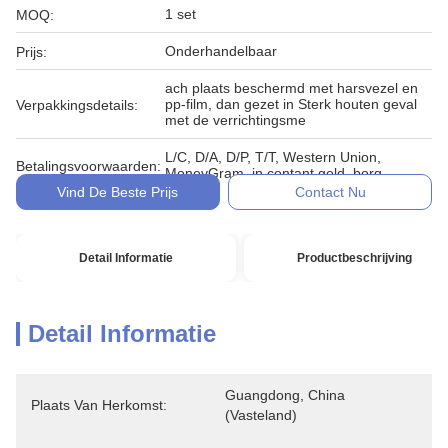
1 set
MOQ:
Onderhandelbaar
Prijs:
ach plaats beschermd met harsvezel en
pp-film, dan gezet in Sterk houten geval
Verpakkingsdetails:
met de verrichtingsme
L/C, D/A, D/P, T/T, Western Union,
Betalingsvoorwaarden:
MoneyGram, in contant geld, borg
Vind De Beste Prijs
Contact Nu
Detail Informatie
Productbeschrijving
Detail Informatie
Guangdong, China 
Plaats Van Herkomst:
(vasteland)