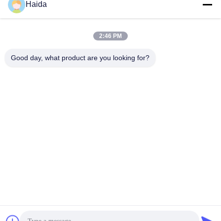
Haida
2:46 PM
Good day, what product are you looking for?
Tags:
Cookware Het Testen Materiaal
Moeheid Het Testen Materiaal
Cookware Het Testen Machines
Snel contact