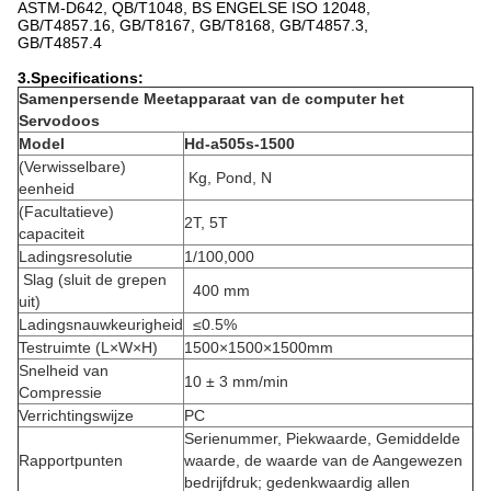
ASTM-D642, QB/T1048, BS ENGELSE ISO 12048,
GB/T4857.16, GB/T8167, GB/T8168, GB/T4857.3,
GB/T4857.4
3.Specifications:
Samenpersende Meetapparaat van de computer het
Servodoos
Model
Hd-a505s-1500
(Verwisselbare)
Kg, Pond, N
eenheid
(Facultatieve)
2T, 5T
capaciteit
Ladingsresolutie
1/100,000
Slag (sluit de grepen
400 mm
uit)
Ladingsnauwkeurigheid
≤0.5%
Testruimte (L×W×H)
1500×1500×1500mm
Snelheid van
10 ± 3 mm/min
Compressie
Verrichtingswijze
PC
Serienummer, Piekwaarde, Gemiddelde
Rapportpunten
waarde, de waarde van de Aangewezen
bedrijfdruk; gedenkwaardig allen