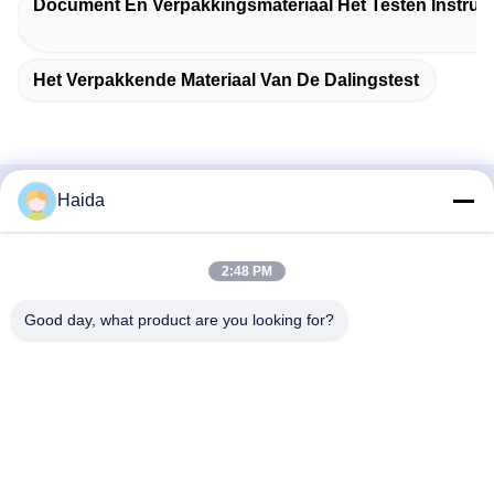
Document En Verpakkingsmateriaal Het Testen Instru
Het Verpakkende Materiaal Van De Dalingstest
Haida
Snel contact
Adres
2:48 PM
Zaal 105, de Bouw F4, District F, de Digitale Stad van
Good day, what product are you looking for?
Tianan, Nancheng-District, Dongguan-Stad, de Provincie
van Guangdong, China
Tel.
86-0769-89055588
E-mail