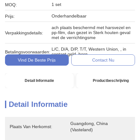
1 set
MOQ:
Onderhandelbaar
Prijs:
ach plaats beschermd met harsvezel en
pp-film, dan gezet in Sterk houten geval
Verpakkingsdetails:
met de verrichtingsme
L/C, D/A, D/P, T/T, Western Union, , in
Betalingsvoorwaarden:
contant geld, borg
Vind De Beste Prijs
Contact Nu
Detail Informatie
Productbeschrijving
Detail Informatie
Guangdong, China 
Plaats Van Herkomst:
(vasteland)