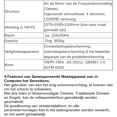
AC de Motor van de Frequentieomzetting
(Taiwan);
Structuur
Ingevoerde schroefstaaf; 4 sensoren;
LEIDENE vertoning
2370×1500×2100mm (kan naar maat
Afmeting (L×W×H)
gemaakt zijn)
Macht
1ø, 220v/50Hz
Gewicht
Ong. 850kg
Overbelastingsbescherming,
Veiligheidsapparaten
overvoltagebescherming & het beperkte
apparaat van de positiebescherming
TAPPI-T804, JIS-20212, GB4857.3.4,
Norm
ASTM-D642
4.Features van Samenpersende Meetapparaat van
de
Computer het Servodoos:
Het gebruiken van een het enig-schermverrichting; te hoeven niet
om het scherm te schakelen;
Met drie talen in Vereenvoudigde Chinese, Traditionele Chinees
en Engels, kan de softwareinterface gemakkelijk worden
geschakeld;
De goedkeuring van venstersplatform, en alle
parametermontages kan in het dialoogvenster worden verwerkt,
en het werkt gemakkelijk;