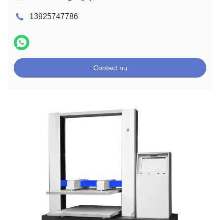
13925747786
Contact nu