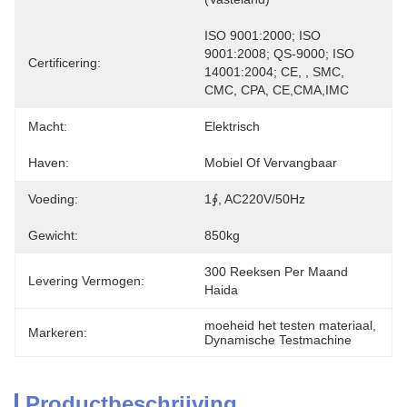
ISO 9001:2000; ISO 
9001:2008; QS-9000; ISO 
Certificering:
14001:2004; CE, , SMC, 
CMC, CPA, CE,CMA,IMC
Macht:
Elektrisch
Haven:
Mobiel Of Vervangbaar
Voeding:
1∮, AC220V/50Hz
Gewicht:
850kg
300 Reeksen Per Maand 
Levering Vermogen:
Haida
moeheid het testen materiaal
, 
Markeren:
Dynamische Testmachine
Productbeschrijving