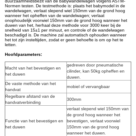
duurzaamheidsbezit van de babywandelwagen volgens ASTM-
Normen testen. De testmethode is: plaats het babymodel in de
wandelwagen, verlaat slepend wiel 150mm van de grond hoog
wanneer het opheffen van de wandelwagen; verlaat
onophoudelijk voorwiel 150mm van de grond hoog wanneer het
duwen van het, herhaal deze methode voor 3000 keer bij de
snelheid van 15±1 per minuut, en controle of de wandelwagen
beschadigd is. De machine zal automatisch ophouden wanneer
het tot zijn insteltijden, zodat er geen behoefte is om op het te
letten.
Hoofdparameters:
gedreven door pneumatische
Macht van het bevestigen en
cilinder, kan 50kg opheffen en
het duwen
duwen.
De vaste methode van het
mobiel of vervangbaar
handvat
Regelbare afstand van de
300mm
handvatverbinding
verlaat slepend wiel 150mm van
de grond hoog wanneer het
Functie van het bevestigen en
bevestigen, verlaat voorwiel
het duwen
150mm van de grond hoog
wanneer het duwen.