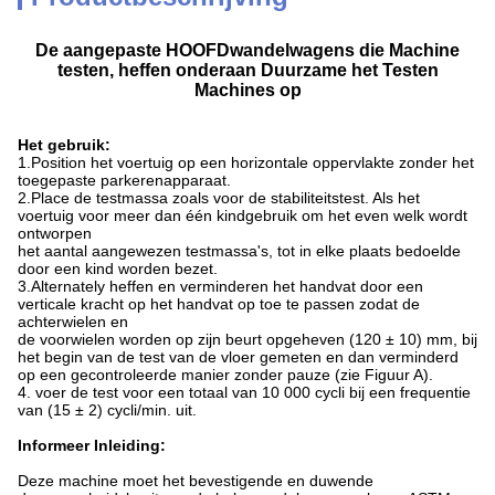
De aangepaste HOOFDwandelwagens die Machine
testen, heffen onderaan Duurzame het Testen
Machines op
Het gebruik:
1.Position het voertuig op een horizontale oppervlakte zonder het
toegepaste parkerenapparaat.
2.Place de testmassa zoals voor de stabiliteitstest. Als het
voertuig voor meer dan één kindgebruik om het even welk wordt
ontworpen
het aantal aangewezen testmassa's, tot in elke plaats bedoelde
door een kind worden bezet.
3.Alternately heffen en verminderen het handvat door een
verticale kracht op het handvat op toe te passen zodat de
achterwielen en
de voorwielen worden op zijn beurt opgeheven (120 ± 10) mm, bij
het begin van de test van de vloer gemeten en dan verminderd
op een gecontroleerde manier zonder pauze (zie Figuur A).
4. voer de test voor een totaal van 10 000 cycli bij een frequentie
van (15 ± 2) cycli/min. uit.
Informeer Inleiding:
Deze machine moet het bevestigende en duwende