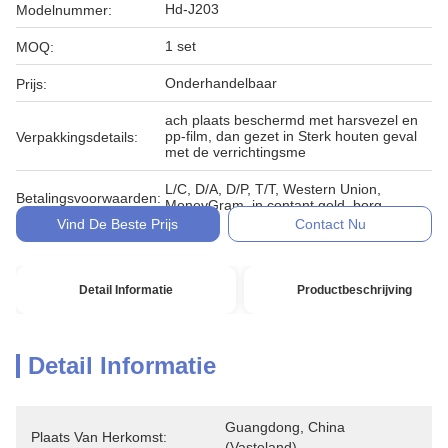
Hd-J203
Modelnummer:
1 set
MOQ:
Onderhandelbaar
Prijs:
ach plaats beschermd met harsvezel en
pp-film, dan gezet in Sterk houten geval
Verpakkingsdetails:
met de verrichtingsme
L/C, D/A, D/P, T/T, Western Union,
Betalingsvoorwaarden:
MoneyGram, in contant geld, borg
Vind De Beste Prijs
Contact Nu
Detail Informatie
Productbeschrijving
Detail Informatie
Guangdong, China 
Plaats Van Herkomst:
(vasteland)