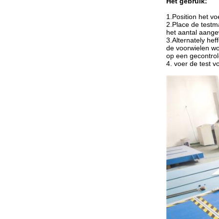
Het gebruik:
1.Position het v
2.Place de testm
het aantal aange
3.Alternately he
de voorwielen wo
op een gecontrol
4. voer de test vo