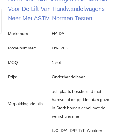
Voor De Lift Van Handwandelwagens
Neer Met ASTM-Normen Testen
Merknaam:
HAIDA
Modelnummer:
Hd-J203
MOQ:
1 set
Prijs:
Onderhandelbaar
ach plaats beschermd met
harsvezel en pp-film, dan gezet
Verpakkingsdetails:
in Sterk houten geval met de
verrichtingsme
L/C, D/A, D/P, T/T, Western