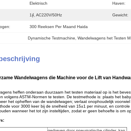
Elektrisch
Haven:
1∮, AC220V/50Hz
Gewicht:
ogen:
300 Reeksen Per Maand Haida
Dynamische Testmachine
, 
Wandelwagens het Testen Ma
beschrijving
rzame Wandelwagens die Machine voor de Lift van Handw
gens heffen onderaan duurzaam het testen materiaal op is het beve
 volgens ASTM-Normen te testen. De testmethode is: plaats het baby
eer het opheffen van de wandelwagen; verlaat onophoudelijk voorwi
hode voor 3000 keer bij de snelheid van 15±1 per minuut, en control
den wanneer het tot zijn insteltijden, zodat er geen behoefte is om op 
s:
gedreven door pneumatische cilinder, kan