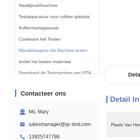
Naaldproefmachine
Testapparatuur voor rubber-plastiek
Koffermeetapparaat
Cookware het Testen
Wandelwagens die Machine testen
textiel het testen materiaal
Standaard de Testmachine van ISTA
Deta
Testapparatuur voor batterijen
Contacteer ons
Chemische analysemachine
Detail I
Toestellen voor het testen van
Ms. Mary
ontvlambaarheid
salesmanager@qc-test.com
Plaats Van He
13925747786