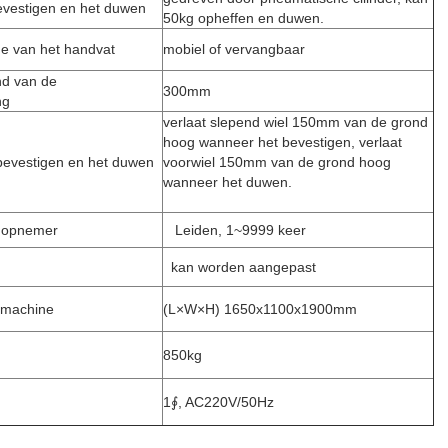
evestigen en het duwen
50kg opheffen en duwen.
e van het handvat
mobiel of vervangbaar
nd van de
300mm
ng
verlaat slepend wiel 150mm van de grond
hoog wanneer het bevestigen, verlaat
 bevestigen en het duwen
voorwiel 150mm van de grond hoog
wanneer het duwen.
jdopnemer
Leiden, 1~9999 keer
kan worden aangepast
 machine
(L×W×H) 1650x1100x1900mm
850kg
1∮, AC220V/50Hz