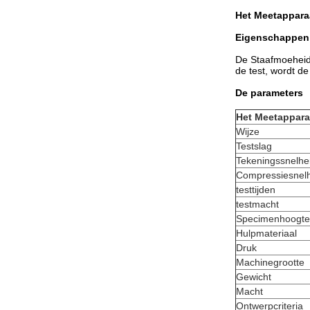
Het Meetappar
Eigenschappen
De Staafmoeheid 
de test, wordt de
De parameters
Het Meetappara
Wijze
Testslag
Tekeningssnelhe
Compressiesnel
testtijden
testmacht
Specimenhoogte
Hulpmateriaal
Druk
Machinegrootte
Gewicht
Macht
Ontwerpcriteria