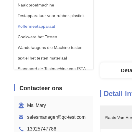
Naaldproefmachine
Testapparatuur voor rubber-plastiek
Koffermeetapparaat
Cookware het Testen
Wandelwagens die Machine testen
textiel het testen materiaal
Standaard de Testmachine van ISTA
Deta
Testapparatuur voor batterijen
Contacteer ons
Chemische analysemachine
Detail I
Toestellen voor het testen van
Ms. Mary
ontvlambaarheid
salesmanager@qc-test.com
Plaats Van He
13925747786