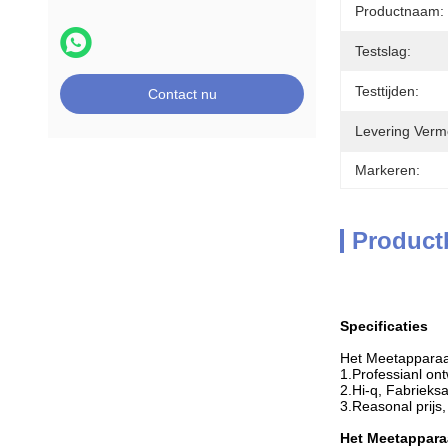
Productnaam:
Testslag:
Testtijden:
Contact nu
Levering Verm
Markeren:
Product
Specificaties
Het Meetappara
1.Professianl on
2.Hi-q, Fabrieks
3.Reasonal prijs
Het Meetappara