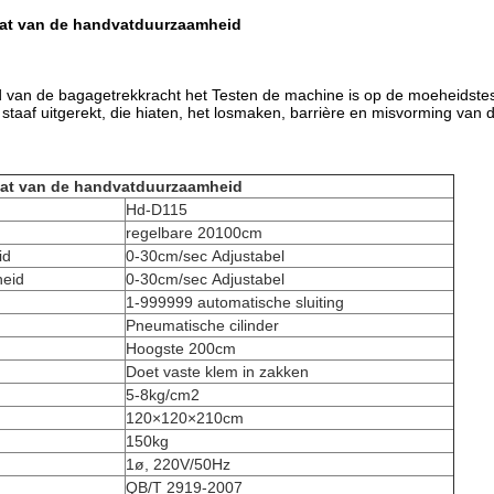
aat van de handvatduurzaamheid
van de bagagetrekkracht het Testen de machine is op de moeheidstest 
 staaf uitgerekt, die hiaten, het losmaken, barrière en misvorming van de
at van de handvatduurzaamheid
Hd-D115
regelbare 20100cm
id
0-30cm/sec Adjustabel
heid
0-30cm/sec Adjustabel
1-999999 automatische sluiting
Pneumatische cilinder
Hoogste 200cm
Doet vaste klem in zakken
5-8kg/cm2
120×120×210cm
150kg
1ø, 220V/50Hz
QB/T 2919-2007