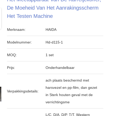
De Moeheid Van Het Aanrakingsscherm
Het Testen Machine
Merknaam:
HAIDA
Modelnummer:
Hd-d115-1
MOQ:
1 set
Prijs:
Onderhandelbaar
ach plaats beschermd met
harsvezel en pp-film, dan gezet
Verpakkingsdetails:
in Sterk houten geval met de
verrichtingsme
L/C, D/A, D/P, T/T, Western