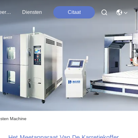
Contacteer Ons
Diensten
Citaat
esten Machine
Het Meetapparaat Van De Karretjekoffer,