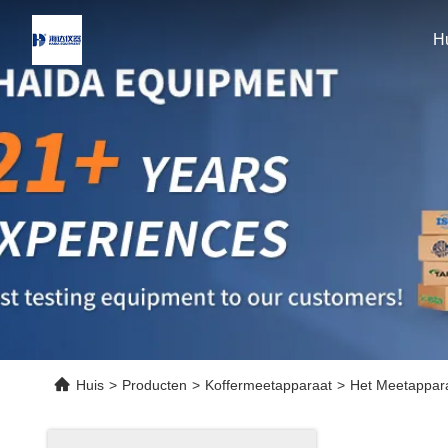
H
Huis
>
Producten
>
Koffermeetapparaat
>
Het Meetappara